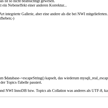
s ist so nicht beabsichtigt gewesen.
tzt ein Nebeneffekt einer anderen Korrektur...
rt integrierte Gallerie, aber eine andere als die bei NWI mitgelieferten.
fheben;-)
m $database->escapeString() kapselt, das wiederum mysqli_real_escape_
der Topics-Tabelle passiert.
und NWI InnoDB bzw. Topics als Collation was anderes als UTF-8, k