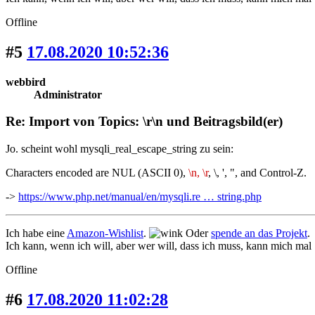
Offline
#5
17.08.2020 10:52:36
webbird
Administrator
Re: Import von Topics: \r\n und Beitragsbild(er)
Jo. scheint wohl mysqli_real_escape_string zu sein:
Characters encoded are NUL (ASCII 0),
\n, \r
, \, ', ", and Control-Z.
->
https://www.php.net/manual/en/mysqli.re … string.php
Ich habe eine
Amazon-Wishlist
.
Oder
spende an das Projekt
.
Ich kann, wenn ich will, aber wer will, dass ich muss, kann mich mal
Offline
#6
17.08.2020 11:02:28