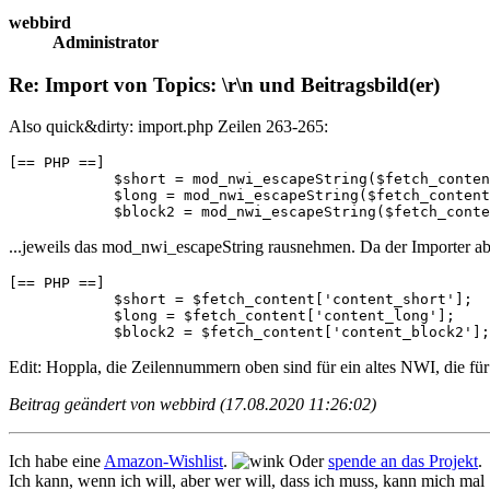
webbird
Administrator
Re: Import von Topics: \r\n und Beitragsbild(er)
Also quick&dirty: import.php Zeilen 263-265:
[== PHP ==]

            $short = mod_nwi_escapeString($fetch_conten
            $long = mod_nwi_escapeString($fetch_content
            $block2 = mod_nwi_escapeString($fetch_conte
...jeweils das mod_nwi_escapeString rausnehmen. Da der Importer ab
[== PHP ==]

            $short = $fetch_content['content_short'];

            $long = $fetch_content['content_long'];

            $block2 = $fetch_content['content_block2'];
Edit: Hoppla, die Zeilennummern oben sind für ein altes NWI, die für
Beitrag geändert von webbird (17.08.2020 11:26:02)
Ich habe eine
Amazon-Wishlist
.
Oder
spende an das Projekt
.
Ich kann, wenn ich will, aber wer will, dass ich muss, kann mich mal