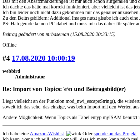
Das mit den Absatzmarkierungen ist mir auch schon aufgefallen und da
Ich dachte das hätte mal korrekt funktioniert, aber vielleicht ist das je
Ich bin leider noch nicht dazu gekommen mir das genauer anzusehen.
Zu den Beitrsgsbildern: Additional Images nutzt glsube ich auch eine A
PS: Hab gerade keinen PC dabei und muss mir das daher für später au
Beitrag geändert von mrbaseman (15.08.2020 20:33:15)
Offline
#4
17.08.2020 10:00:19
webbird
Administrator
Re: Import von Topics: \r\n und Beitragsbild(er)
Liegt vielleicht an der Funktion mod_nwi_escapeString(), die wiederu
soweit ich das sehe, das einzige, was beim Import mit den Werten aus 
Andere Möglichkeit: Wenn Topics als Tabellentyp myISAM benutzt 
Ich habe eine
Amazon-Wishlist
.
Oder
spende an das Projekt
.
Ich kann, wenn ich will, aber wer will, dass ich muss, kann mich mal