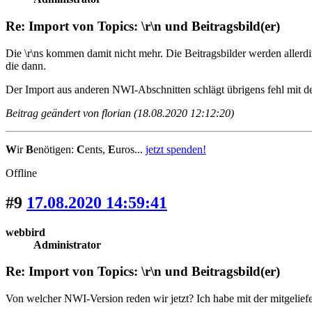
Re: Import von Topics: \r\n und Beitragsbild(er)
Die \r\ns kommen damit nicht mehr. Die Beitragsbilder werden aller
die dann.
Der Import aus anderen NWI-Abschnitten schlägt übrigens fehl mit de
Beitrag geändert von florian (18.08.2020 12:12:20)
W
ir
B
enötigen:
C
ents,
E
uros...
jetzt spenden!
Offline
#9
17.08.2020 14:59:41
webbird
Administrator
Re: Import von Topics: \r\n und Beitragsbild(er)
Von welcher NWI-Version reden wir jetzt? Ich habe mit der mitgeliefert