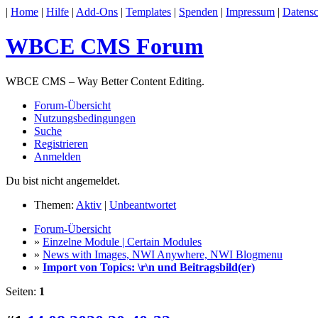
|
Home
|
Hilfe
|
Add-Ons
|
Templates
|
Spenden
|
Impressum
|
Datensc
WBCE CMS Forum
WBCE CMS – Way Better Content Editing.
Forum-Übersicht
Nutzungsbedingungen
Suche
Registrieren
Anmelden
Du bist nicht angemeldet.
Themen:
Aktiv
|
Unbeantwortet
Forum-Übersicht
»
Einzelne Module | Certain Modules
»
News with Images, NWI Anywhere, NWI Blogmenu
»
Import von Topics: \r\n und Beitragsbild(er)
Seiten:
1