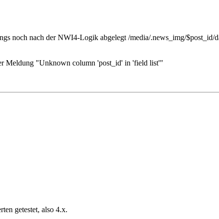
dings noch nach der NWI4-Logik abgelegt /media/.news_img/$post_id/da
r Meldung "Unknown column 'post_id' in 'field list'"
en getestet, also 4.x.