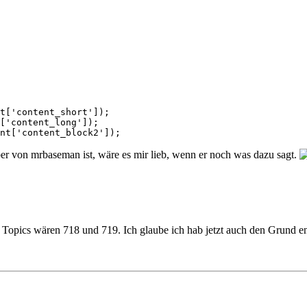
t['content_short']);

['content_long']);

nt['content_block2']);
er von mrbaseman ist, wäre es mir lieb, wenn er noch was dazu sagt.
 Topics wären 718 und 719. Ich glaube ich hab jetzt auch den Grund ent