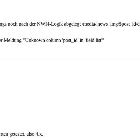
dings noch nach der NWI4-Logik abgelegt /media/.news_img/$post_id/da
r Meldung "Unknown column 'post_id' in 'field list'"
en getestet, also 4.x.