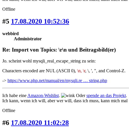
Offline
#5
17.08.2020 10:52:36
webbird
Administrator
Re: Import von Topics: \r\n und Beitragsbild(er)
Jo. scheint wohl mysqli_real_escape_string zu sein:
Characters encoded are NUL (ASCII 0),
\n, \r
, \, ', ", and Control-Z.
->
https://www.php.net/manual/en/mysqli.re … string.php
Ich habe eine
Amazon-Wishlist
.
Oder
spende an das Projekt
.
Ich kann, wenn ich will, aber wer will, dass ich muss, kann mich mal
Offline
#6
17.08.2020 11:02:28