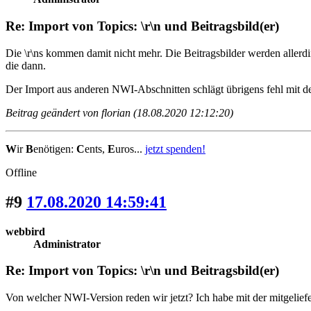
Re: Import von Topics: \r\n und Beitragsbild(er)
Die \r\ns kommen damit nicht mehr. Die Beitragsbilder werden aller
die dann.
Der Import aus anderen NWI-Abschnitten schlägt übrigens fehl mit de
Beitrag geändert von florian (18.08.2020 12:12:20)
W
ir
B
enötigen:
C
ents,
E
uros...
jetzt spenden!
Offline
#9
17.08.2020 14:59:41
webbird
Administrator
Re: Import von Topics: \r\n und Beitragsbild(er)
Von welcher NWI-Version reden wir jetzt? Ich habe mit der mitgeliefert