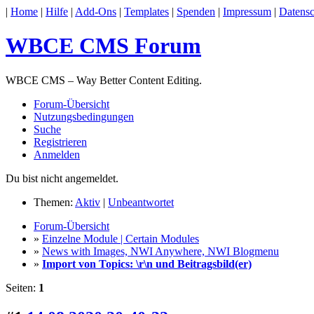
|
Home
|
Hilfe
|
Add-Ons
|
Templates
|
Spenden
|
Impressum
|
Datensc
WBCE CMS Forum
WBCE CMS – Way Better Content Editing.
Forum-Übersicht
Nutzungsbedingungen
Suche
Registrieren
Anmelden
Du bist nicht angemeldet.
Themen:
Aktiv
|
Unbeantwortet
Forum-Übersicht
»
Einzelne Module | Certain Modules
»
News with Images, NWI Anywhere, NWI Blogmenu
»
Import von Topics: \r\n und Beitragsbild(er)
Seiten:
1