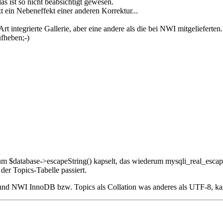
s ist so nicht beabsichtigt gewesen.
tzt ein Nebeneffekt einer anderen Korrektur...
rt integrierte Gallerie, aber eine andere als die bei NWI mitgelieferten.
fheben;-)
m $database->escapeString() kapselt, das wiederum mysqli_real_escape_
der Topics-Tabelle passiert.
und NWI InnoDB bzw. Topics als Collation was anderes als UTF-8, k