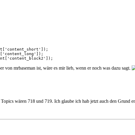
t['content_short']);

['content_long']);

nt['content_block2']);
er von mrbaseman ist, wäre es mir lieb, wenn er noch was dazu sagt.
 Topics wären 718 und 719. Ich glaube ich hab jetzt auch den Grund ent