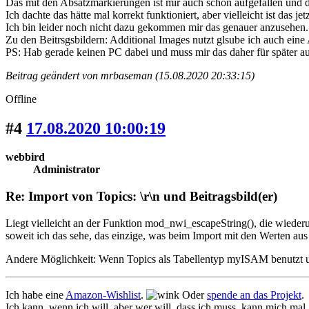
Das mit den Absatzmarkierungen ist mir auch schon aufgefallen und da
Ich dachte das hätte mal korrekt funktioniert, aber vielleicht ist das je
Ich bin leider noch nicht dazu gekommen mir das genauer anzusehen.
Zu den Beitrsgsbildern: Additional Images nutzt glsube ich auch eine A
PS: Hab gerade keinen PC dabei und muss mir das daher für später au
Beitrag geändert von mrbaseman (15.08.2020 20:33:15)
Offline
#4
17.08.2020 10:00:19
webbird
Administrator
Re: Import von Topics: \r\n und Beitragsbild(er)
Liegt vielleicht an der Funktion mod_nwi_escapeString(), die wiederu
soweit ich das sehe, das einzige, was beim Import mit den Werten aus 
Andere Möglichkeit: Wenn Topics als Tabellentyp myISAM benutzt 
Ich habe eine
Amazon-Wishlist
.
Oder
spende an das Projekt
.
Ich kann, wenn ich will, aber wer will, dass ich muss, kann mich mal