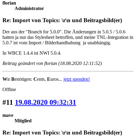
florian
Administrator
Re: Import von Topics: \r\n und Beitragsbild(er)
Der aus der "Branch for 5.0.0". Die Änderungen in 5.0.5 / 5.0.6
hatten ja nur das Stylesheet betroffen,
und meine TNL-Integration in
5.0.7 ist vom Import / Bilderhandhabung ja unabhängig.
In WBCE 1.4.4 ist NWI 5.0.4.
Beitrag geändert von florian (18.08.2020 12:11:52)
W
ir
B
enötigen:
C
ents,
E
uros...
jetzt spenden!
Offline
#11
19.08.2020 09:32:31
mave
Mitglied
Re: Import von Topics: \r\n und Beitragsbild(er)