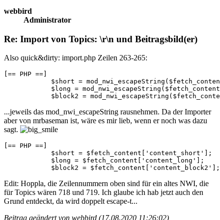
webbird
Administrator
Re: Import von Topics: \r\n und Beitragsbild(er)
Also quick&dirty: import.php Zeilen 263-265:
[== PHP ==]

            $short = mod_nwi_escapeString($fetch_conten
            $long = mod_nwi_escapeString($fetch_content
            $block2 = mod_nwi_escapeString($fetch_conte
...jeweils das mod_nwi_escapeString rausnehmen. Da der Importer
aber von mrbaseman ist, wäre es mir lieb, wenn er noch was dazu
sagt.
[== PHP ==]

            $short = $fetch_content['content_short'];

            $long = $fetch_content['content_long'];

            $block2 = $fetch_content['content_block2'];
Edit: Hoppla, die Zeilennummern oben sind für ein altes NWI, die
für Topics wären 718 und 719. Ich glaube ich hab jetzt auch den
Grund entdeckt, da wird doppelt escape-t...
Beitrag geändert von webbird (17.08.2020 11:26:02)