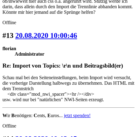
ob/inwieweit hier auch css o.ä. angerührt wird. Stutzig werde ich
darin, dass allein durch den Import die Trennlinie abhanden kommt.
Könnte mir hier jemand auf die Sprünge helfen?
Offline
#13
20.08.2020 10:00:46
florian
Administrator
Re: Import von Topics: \r\n und Beitragsbild(er)
Schau mal bei den Seiteneinstellungen, beim Import wird versucht,
die vorherige Darstellung halbwegs zu übernehmen. Das HTML mit
dem Trennstrich
<div class="mod_nwi_spacer"><hr /></div>
usw. wird nur bei "natürlichen" NWI-Seiten erzeugt.
W
ir
B
enötigen:
C
ents,
E
uros...
jetzt spenden!
Offline