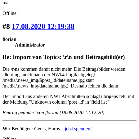
mal
Offline
#8
17.08.2020 12:19:38
florian
Administrator
Re: Import von Topics: \r\n und Beitragsbild(er)
Die \r\ns kommen damit nicht mehr. Die Beitragsbilder werden
allerdings noch nach der NWI4-Logik abgelegt
/media/.news_img/$post_id/dateiname.jpg statt
/media/.news_img/dateiname.jpg). Deshalb fehlen die dann.
Der Import aus anderen NWI-Abschnitten schlägt übrigens fehl mit
der Meldung "Unknown column 'post_id' in 'field list'"
Beitrag geändert von florian (18.08.2020 12:12:20)
W
ir
B
enötigen:
C
ents,
E
uros...
jetzt spenden!