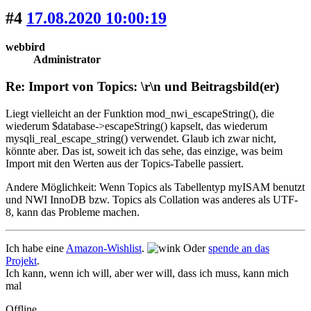
#4
17.08.2020 10:00:19
webbird
Administrator
Re: Import von Topics: \r\n und Beitragsbild(er)
Liegt vielleicht an der Funktion mod_nwi_escapeString(), die
wiederum $database->escapeString() kapselt, das wiederum
mysqli_real_escape_string() verwendet. Glaub ich zwar nicht,
könnte aber. Das ist, soweit ich das sehe, das einzige, was beim
Import mit den Werten aus der Topics-Tabelle passiert.
Andere Möglichkeit: Wenn Topics als Tabellentyp myISAM benutzt
und NWI InnoDB bzw. Topics als Collation was anderes als UTF-
8, kann das Probleme machen.
Ich habe eine
Amazon-Wishlist
.
Oder
spende an das
Projekt
.
Ich kann, wenn ich will, aber wer will, dass ich muss, kann mich
mal
Offline