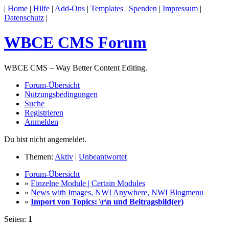
|
Home
|
Hilfe
|
Add-Ons
|
Templates
|
Spenden
|
Impressum
|
Datenschutz
|
WBCE CMS Forum
WBCE CMS – Way Better Content Editing.
Forum-Übersicht
Nutzungsbedingungen
Suche
Registrieren
Anmelden
Du bist nicht angemeldet.
Themen:
Aktiv
|
Unbeantwortet
Forum-Übersicht
»
Einzelne Module | Certain Modules
»
News with Images, NWI Anywhere, NWI Blogmenu
»
Import von Topics: \r\n und Beitragsbild(er)
Seiten:
1