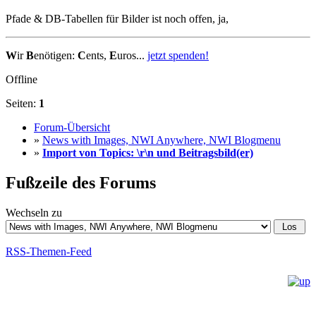
Pfade & DB-Tabellen für Bilder ist noch offen, ja,
W
ir
B
enötigen:
C
ents,
E
uros...
jetzt spenden!
Offline
Seiten:
1
Forum-Übersicht
»
News with Images, NWI Anywhere, NWI Blogmenu
»
Import von Topics: \r\n und Beitragsbild(er)
Fußzeile des Forums
Wechseln zu
RSS-Themen-Feed