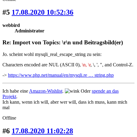
#5
17.08.2020 10:52:36
webbird
Administrator
Re: Import von Topics: \r\n und Beitragsbild(er)
Jo. scheint wohl mysqli_real_escape_string zu sein:
Characters encoded are NUL (ASCII 0),
\n, \r
, \, ', ", and Control-Z.
->
https://www.php.net/manual/en/mysqli.re … string.php
Ich habe eine
Amazon-Wishlist
.
Oder
spende an das
Projekt
.
Ich kann, wenn ich will, aber wer will, dass ich muss, kann mich
mal
Offline
#6
17.08.2020 11:02:28