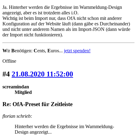
Ja. Hinterher werden die Ergebnisse im Warnmeldung-Design
angezeigt, aber es ist trotzdem alles i.O.
Wichtig ist beim Import nur, dass OfA nicht schon mit anderer
Konfiguration auf der Website läuft (dann gäbe es Durcheinander)
und nicht unter anderem Namen als im Import-JSON (dann würde
der Import nicht funktionieren).
W
ir
B
enötigen:
C
ents,
E
uros...
jetzt spenden!
Offline
#4
21.08.2020 11:52:00
screamindan
Mitglied
Re: OfA-Preset für Zeitleiste
florian schrieb:
Hinterher werden die Ergebnisse im Warnmeldung-
Design angezeigt...