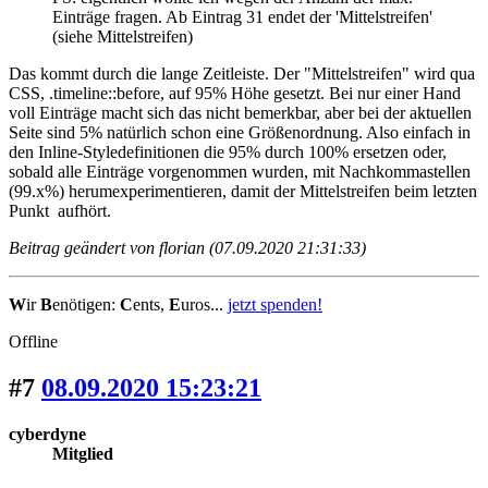
Einträge fragen. Ab Eintrag 31 endet der 'Mittelstreifen'
(siehe Mittelstreifen)
Das kommt durch die lange Zeitleiste. Der "Mittelstreifen" wird qua
CSS, .timeline::before, auf 95% Höhe gesetzt. Bei nur einer Hand
voll Einträge macht sich das nicht bemerkbar, aber bei der aktuellen
Seite sind 5% natürlich schon eine Größenordnung. Also einfach in
den Inline-Styledefinitionen die 95% durch 100% ersetzen oder,
sobald alle Einträge vorgenommen wurden, mit Nachkommastellen
(99.x%) herumexperimentieren, damit der Mittelstreifen beim letzten
Punkt aufhört.
Beitrag geändert von florian (07.09.2020 21:31:33)
W
ir
B
enötigen:
C
ents,
E
uros...
jetzt spenden!
Offline
#7
08.09.2020 15:23:21
cyberdyne
Mitglied