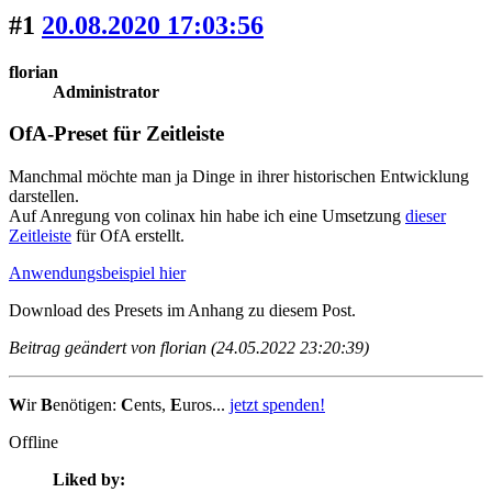
#1
20.08.2020 17:03:56
florian
Administrator
OfA-Preset für Zeitleiste
Manchmal möchte man ja Dinge in ihrer historischen Entwicklung
darstellen.
Auf Anregung von colinax hin habe ich eine Umsetzung
dieser
Zeitleiste
für OfA erstellt.
Anwendungsbeispiel hier
Download des Presets im Anhang zu diesem Post.
Beitrag geändert von florian (24.05.2022 23:20:39)
W
ir
B
enötigen:
C
ents,
E
uros...
jetzt spenden!
Offline
Liked by: