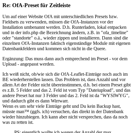
Re: OfA-Preset für Zeitleiste
Um auf einer Website OfA mit unterschiedlichen Presets bzw.
Fieldsets zu verwenden, müssen die OfA-Instanzen vor der
Installation umbenannt werden. D.h. Runterladen, lokal entpacken
und in der info.php die Bezeichnung ändern, z.B. in "ofa_timeline"
oder "standorte" o.ä., wieder zippen und installieren. Dann sind die
einzelnen OfA-Instanzen faktisch eigenständige Module mit eigenen
Datenbankfeldern und kommen sich nicht in die Quere.
Ergänzung: Das muss dann auch entsprechend im Preset - vor dem
Upload - angepasst werden.
Ich weiß nicht, ob/wie sich die OfA-Leaflet-Einträge noch auch im
BE wiederherstellen lassen. Das Problem ist, dass Anzahl und vor
allem Art der Felder nicht übereinstimmen, d.h. bei einem Preset gibt
es z.B. 5 Felder und das 2. Feld ist vom Typ "Dateiupload", und das
andere Preset hat nur 3 Felder und das 2. Feld ist da "WYSIWYG",
und dadurch gibt es dann Wirrwarr.
Wenn es um sehr viele Einträge geht und Du kein Backup hast,
müsste man™ (ggfs. ich) versuchen, das direkt in der Datenbank
wieder hinzubiegen. Ich kann aber nicht versprechen, dass da noch
was zu retten ist.
PS: eigentlich wollte ich wegen der Anzahl der max.