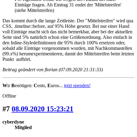
Einträge fragen. Ab Eintrag 31 endet der 'Mittelstreifen'
(siehe Mittelstreifen)
Das kommt durch die lange Zeitleiste. Der "Mittelstreifen" wird qua
CSS, .timeline::before, auf 95% Höhe gesetzt. Bei nur einer Hand
voll Einträge macht sich das nicht bemerkbar, aber bei der aktuellen
Seite sind 5% natürlich schon eine Größenordnung. Also einfach in
den Inline-Styledefinitionen die 95% durch 100% ersetzen oder,
sobald alle Einträge vorgenommen wurden, mit Nachkommastellen
(99.x%) herumexperimentieren, damit der Mittelstreifen beim letzten
Punkt aufhört.
Beitrag geändert von florian (07.09.2020 21:31:33)
W
ir
B
enötigen:
C
ents,
E
uros...
jetzt spenden!
Offline
#7
08.09.2020 15:23:21
cyberdyne
Mitglied