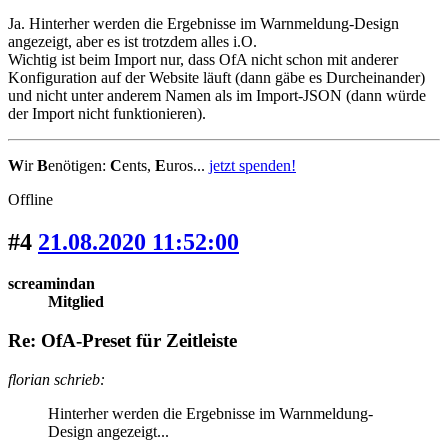
Ja. Hinterher werden die Ergebnisse im Warnmeldung-Design
angezeigt, aber es ist trotzdem alles i.O.
Wichtig ist beim Import nur, dass OfA nicht schon mit anderer
Konfiguration auf der Website läuft (dann gäbe es Durcheinander)
und nicht unter anderem Namen als im Import-JSON (dann würde
der Import nicht funktionieren).
W
ir
B
enötigen:
C
ents,
E
uros...
jetzt spenden!
Offline
#4
21.08.2020 11:52:00
screamindan
Mitglied
Re: OfA-Preset für Zeitleiste
florian schrieb:
Hinterher werden die Ergebnisse im Warnmeldung-
Design angezeigt...