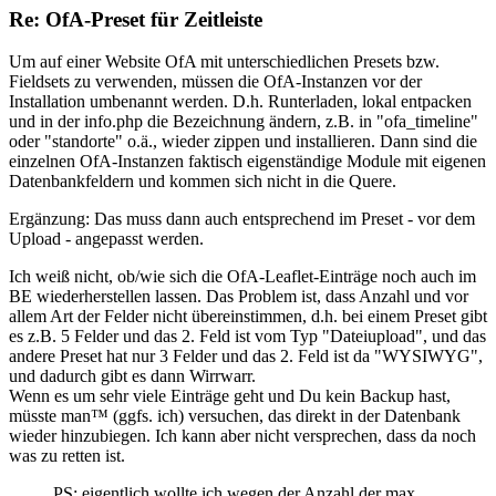
Re: OfA-Preset für Zeitleiste
Um auf einer Website OfA mit unterschiedlichen Presets bzw.
Fieldsets zu verwenden, müssen die OfA-Instanzen vor der
Installation umbenannt werden. D.h. Runterladen, lokal entpacken
und in der info.php die Bezeichnung ändern, z.B. in "ofa_timeline"
oder "standorte" o.ä., wieder zippen und installieren. Dann sind die
einzelnen OfA-Instanzen faktisch eigenständige Module mit eigenen
Datenbankfeldern und kommen sich nicht in die Quere.
Ergänzung: Das muss dann auch entsprechend im Preset - vor dem
Upload - angepasst werden.
Ich weiß nicht, ob/wie sich die OfA-Leaflet-Einträge noch auch im
BE wiederherstellen lassen. Das Problem ist, dass Anzahl und vor
allem Art der Felder nicht übereinstimmen, d.h. bei einem Preset gibt
es z.B. 5 Felder und das 2. Feld ist vom Typ "Dateiupload", und das
andere Preset hat nur 3 Felder und das 2. Feld ist da "WYSIWYG",
und dadurch gibt es dann Wirrwarr.
Wenn es um sehr viele Einträge geht und Du kein Backup hast,
müsste man™ (ggfs. ich) versuchen, das direkt in der Datenbank
wieder hinzubiegen. Ich kann aber nicht versprechen, dass da noch
was zu retten ist.
PS: eigentlich wollte ich wegen der Anzahl der max.