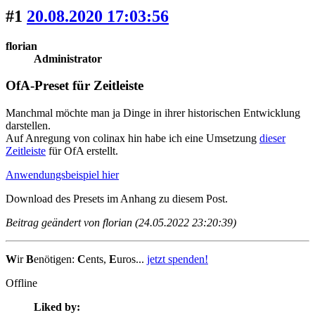
#1
20.08.2020 17:03:56
florian
Administrator
OfA-Preset für Zeitleiste
Manchmal möchte man ja Dinge in ihrer historischen Entwicklung
darstellen.
Auf Anregung von colinax hin habe ich eine Umsetzung
dieser
Zeitleiste
für OfA erstellt.
Anwendungsbeispiel hier
Download des Presets im Anhang zu diesem Post.
Beitrag geändert von florian (24.05.2022 23:20:39)
W
ir
B
enötigen:
C
ents,
E
uros...
jetzt spenden!
Offline
Liked by: