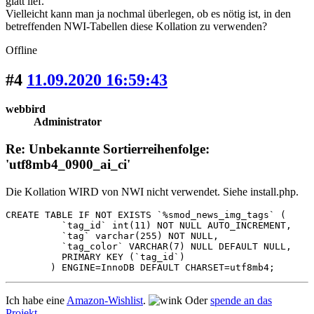
glatt lief.
Vielleicht kann man ja nochmal überlegen, ob es nötig ist, in den
betreffenden NWI-Tabellen diese Kollation zu verwenden?
Offline
#4
11.09.2020 16:59:43
webbird
Administrator
Re: Unbekannte Sortierreihenfolge:
'utf8mb4_0900_ai_ci'
Die Kollation WIRD von NWI nicht verwendet. Siehe install.php.
CREATE TABLE IF NOT EXISTS `%smod_news_img_tags` (

          `tag_id` int(11) NOT NULL AUTO_INCREMENT,

          `tag` varchar(255) NOT NULL,

          `tag_color` VARCHAR(7) NULL DEFAULT NULL,

          PRIMARY KEY (`tag_id`)

        ) ENGINE=InnoDB DEFAULT CHARSET=utf8mb4;
Ich habe eine
Amazon-Wishlist
.
Oder
spende an das
Projekt
.