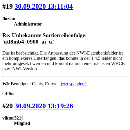
#19
30.09.2020 13:11:04
florian
Administrator
Re: Unbekannte Sortierreihenfolge:
'utf8mb4_0900_ai_ci'
Das ist beabsichtigt. Die Anpassung der NWI-Datenbankfelder ist
ein komplexeres Unterfangen, das konnte in der 1.4.5 leider nicht
mehr umgesetzt werden und kommt dann in einer nächsten WBCE-
bzw. NWI-Version.
W
ir
B
enötigen:
C
ents,
E
uros...
jetzt spenden!
Offline
#20
30.09.2020 13:19:26
viktor321j
Mitglied