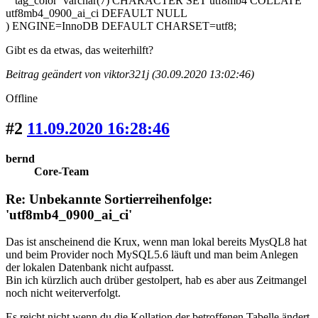
`tag_color` varchar(7) CHARACTER SET utf8mb4 COLLATE
utf8mb4_0900_ai_ci DEFAULT NULL
) ENGINE=InnoDB DEFAULT CHARSET=utf8;
Gibt es da etwas, das weiterhilft?
Beitrag geändert von viktor321j (30.09.2020 13:02:46)
Offline
#2
11.09.2020 16:28:46
bernd
Core-Team
Re: Unbekannte Sortierreihenfolge:
'utf8mb4_0900_ai_ci'
Das ist anscheinend die Krux, wenn man lokal bereits MysQL8 hat
und beim Provider noch MySQL5.6 läuft und man beim Anlegen
der lokalen Datenbank nicht aufpasst.
Bin ich kürzlich auch drüber gestolpert, hab es aber aus Zeitmangel
noch nicht weiterverfolgt.
Es reicht nicht wenn du die Kollation der betroffenen Tabelle ändert,