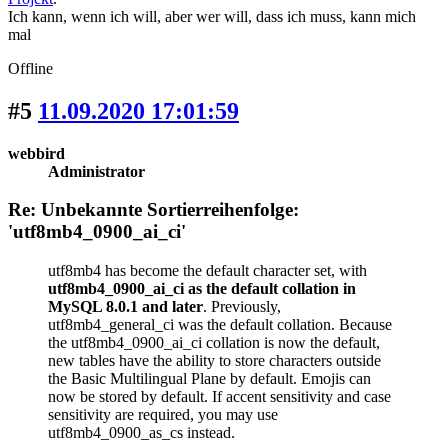
Ich kann, wenn ich will, aber wer will, dass ich muss, kann mich
mal
Offline
#5
11.09.2020 17:01:59
webbird
Administrator
Re: Unbekannte Sortierreihenfolge:
'utf8mb4_0900_ai_ci'
utf8mb4 has become the default character set, with
utf8mb4_0900_ai_ci as the default collation in
MySQL 8.0.1 and later
. Previously,
utf8mb4_general_ci was the default collation. Because
the utf8mb4_0900_ai_ci collation is now the default,
new tables have the ability to store characters outside
the Basic Multilingual Plane by default. Emojis can
now be stored by default. If accent sensitivity and case
sensitivity are required, you may use
utf8mb4_0900_as_cs instead.