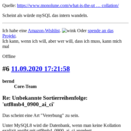
Quelle:
https://www.monolune.com/what-is-the-ut … collation/
Scheint als würde mySQL das intern wandeln.
Ich habe eine
Amazon-Wishlist
.
Oder
spende an das
Projekt
.
Ich kann, wenn ich will, aber wer will, dass ich muss, kann mich
mal
Offline
#6
11.09.2020 17:21:58
bernd
Core-Team
Re: Unbekannte Sortierreihenfolge:
'utf8mb4_0900_ai_ci'
Das scheint eine Art "Vererbung" zu sein.
Unter MySQL8 wird die Datenbank, wenn man keine Kollation
explizit angibt mit utf8mb4_0900_ai_ci angelegt.