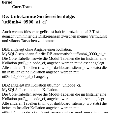
bernd
Core-Team
Re: Unbekannte Sortierreihenfolge:
'utf8mb4_0900_ai_ci'
Auch wenn's für's erste gelöst ist hab ich trotzdem mal 3 Tests
gemacht um hinter die Diskrepanzen zwischen meiner Vermutung
und viktors Tatsachen zu kommen:
DB1
angelegt ohne Angabe einer Kollation.
MySQL8 setzt dann für die DB automatisch utf8mb4_0900_ai_ci
Die Core-Tabellen sowie die Modul-Tabellen die im Installer eine
Kollation (utf8_unicode_ci) angeben werden mit dieser angelegt.
Alle anderen Tabellen (nwi, opf-dashboard, sitemap, wb-stats) die
im Installer keine Kollation angeben werden mit
utf8mb4_0900_ai_ci angelegt.
DB2
angelegt mit Kollation utf8mb4_unicode_ci.
MySQL8 übernimmt die Kollation.
Die Core-Tabellen sowie die Modul-Tabellen die im Installer eine
Kollation (utf8_unicode_ci) angeben werden mit dieser angelegt.
Alle anderen Tabellen (nwi, opf-dashboard, sitemap, wb-stats) die
keine im Installer Kollation angeben werden mit
utf8mb4_unicode_ci angelegt,
ausser:
wbce_mod_news_img_tags,