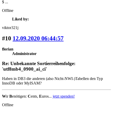
$ ...
Offline
Liked by:
viktor321j
#10
12.09.2020 06:44:57
florian
Administrator
Re: Unbekannte Sortierreihenfolge:
'utf8mb4_0900_ai_ci'
Haben in DB3 die anderen (also Nicht-NWI-)Tabellen den Typ
InnoDB oder MyISAM?
W
ir
B
enötigen:
C
ents,
E
uros...
jetzt spenden!
Offline