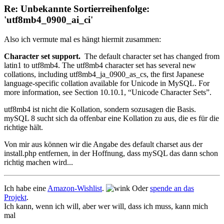
Re: Unbekannte Sortierreihenfolge:
'utf8mb4_0900_ai_ci'
Also ich vermute mal es hängt hiermit zusammen:
Character set support.
The default character set has changed from
latin1 to utf8mb4. The utf8mb4 character set has several new
collations, including utf8mb4_ja_0900_as_cs, the first Japanese
language-specific collation available for Unicode in MySQL. For
more information, see Section 10.10.1, “Unicode Character Sets”.
utf8mb4 ist nicht die Kollation, sondern sozusagen die Basis.
mySQL 8 sucht sich da offenbar eine Kollation zu aus, die es für die
richtige hält.
Von mir aus können wir die Angabe des default charset aus der
install.php entfernen, in der Hoffnung, dass mySQL das dann schon
richtig machen wird...
Ich habe eine
Amazon-Wishlist
.
Oder
spende an das
Projekt
.
Ich kann, wenn ich will, aber wer will, dass ich muss, kann mich
mal