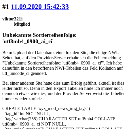
#1
11.09.2020 15:42:33
viktor321j
Mitglied
Unbekannte Sortierreihenfolge:
'utf8mb4_0900_ai_ci'
Beim Upload der Datenbank einer lokalen Site, die einige NWI-
Seiten hat, auf den Provider-Server erhalte ich die Fehlermeldung
"Unbekannte Sortierreihenfolge: 'utf8mb4_0900_ai_ci'". Ich habe
daraufhin in den betroffenen NWI-Tabellen das Feld Kollation auf
utf_unicode_ci geändert.
Bei einer anderen Site hatte dies zum Erfolg geführt, aktuell ist dies
leider nicht so. Denn in den Export-Tabellen finde ich immer noch
dennoch etwas wie dies, und der Provider-Server weist die Tabellen
immer wieder zurück:
CREATE TABLE `xyz_mod_news_img_tags` (
`tag_id` int NOT NULL,
`tag` varchar(255) CHARACTER SET utf8mb4 COLLATE
utf8mb4_0900_ai_ci NOT NULL,