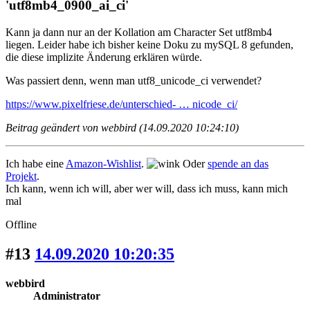
'utf8mb4_0900_ai_ci'
Kann ja dann nur
an der Kollation
am Character Set utf8mb4
liegen. Leider habe ich bisher keine Doku zu mySQL 8 gefunden,
die diese implizite Änderung erklären würde.
Was passiert denn, wenn man utf8_unicode_ci verwendet?
https://www.pixelfriese.de/unterschied- … nicode_ci/
Beitrag geändert von webbird (14.09.2020 10:24:10)
Ich habe eine
Amazon-Wishlist
.
Oder
spende an das
Projekt
.
Ich kann, wenn ich will, aber wer will, dass ich muss, kann mich
mal
Offline
#13
14.09.2020 10:20:35
webbird
Administrator