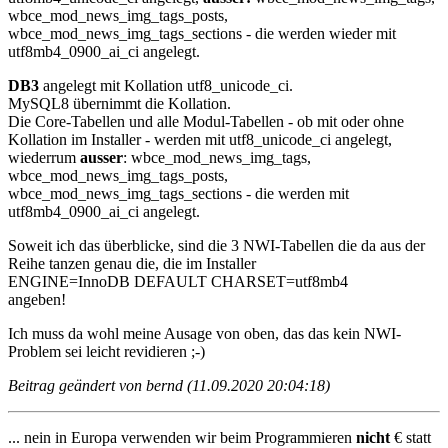
wbce_mod_news_img_tags_posts,
wbce_mod_news_img_tags_sections - die werden wieder mit
utf8mb4_0900_ai_ci angelegt.
DB3
angelegt mit Kollation utf8_unicode_ci.
MySQL8 übernimmt die Kollation.
Die Core-Tabellen und alle Modul-Tabellen - ob mit oder ohne
Kollation im Installer - werden mit utf8_unicode_ci angelegt,
wiederrum
ausser
: wbce_mod_news_img_tags,
wbce_mod_news_img_tags_posts,
wbce_mod_news_img_tags_sections - die werden mit
utf8mb4_0900_ai_ci angelegt.
Soweit ich das überblicke, sind die 3 NWI-Tabellen die da aus der
Reihe tanzen genau die, die im Installer
ENGINE=InnoDB DEFAULT CHARSET=utf8mb4
angeben!
Ich muss da wohl meine Ausage von oben, das das kein NWI-
Problem sei leicht revidieren ;-)
Beitrag geändert von bernd (11.09.2020 20:04:18)
... nein in Europa verwenden wir beim Programmieren
nicht
€ statt