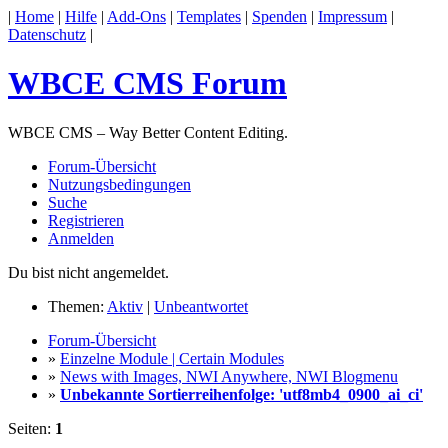
|
Home
|
Hilfe
|
Add-Ons
|
Templates
|
Spenden
|
Impressum
|
Datenschutz
|
WBCE CMS Forum
WBCE CMS – Way Better Content Editing.
Forum-Übersicht
Nutzungsbedingungen
Suche
Registrieren
Anmelden
Du bist nicht angemeldet.
Themen:
Aktiv
|
Unbeantwortet
Forum-Übersicht
»
Einzelne Module | Certain Modules
»
News with Images, NWI Anywhere, NWI Blogmenu
»
Unbekannte Sortierreihenfolge: 'utf8mb4_0900_ai_ci'
Seiten:
1