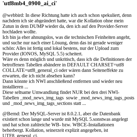
'utf8mb4_0900_ai_ci'
@webbird: In diese Richtung hatte ich auch schon spekuliert, denn
nachdem ich sie abgeändert hatte, war die Kollation ohne mein
Zutun in dem DUMP wieder da, den ich auf den Provider-Server
hochladen wollte.
Ich bin ja eher ahnungslos, was die technischen Feinheiten angeht,
und suche nur nach einer Lösung, denn das ist gerade weniger
schön: Alles ist fertig und lokal bestens, nur der Upload zum
Provider (IONOS, MySQL 5.5) scheitert.
Wäre es denn möglich und unkritisch, dass ich die Definitionen der
betroffenen Tabellen abändere in DEFAULT CHARSET=utf8
COLLATE=utf8_general_ci oder wären dann Seiteneffekte zu
erwarten, die ich nicht absehen kann?
Dann könnte ich NWI anschließend entfernen und wieder neu
installieren ...
Diese seltsame Umwandlung findet NUR bei den drei NWI-
Tabellen _mod_news_img_tags sowie _mod_news_img_tags_posts
und _mod_news_img_tags_sections statt ...
@Bernd: Der MySQL-Server ist 8.0.2.1, aber die Datenbank
existiert schon lange und wurde mit MySQL 5.sonstwas angelegt
und hat schon zahlreiche WB- bzw. WBCE-Installationen
beherbergt. Kollation, seinerzeit explizit angegeben, ist
UTF8_general_ci.