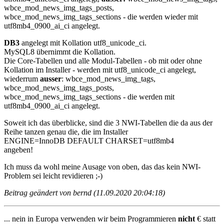
wbce_mod_news_img_tags_posts,
wbce_mod_news_img_tags_sections - die werden wieder mit
utf8mb4_0900_ai_ci angelegt.
DB3
angelegt mit Kollation utf8_unicode_ci.
MySQL8 übernimmt die Kollation.
Die Core-Tabellen und alle Modul-Tabellen - ob mit oder ohne
Kollation im Installer - werden mit utf8_unicode_ci angelegt,
wiederrum
ausser
: wbce_mod_news_img_tags,
wbce_mod_news_img_tags_posts,
wbce_mod_news_img_tags_sections - die werden mit
utf8mb4_0900_ai_ci angelegt.
Soweit ich das überblicke, sind die 3 NWI-Tabellen die da aus der
Reihe tanzen genau die, die im Installer
ENGINE=InnoDB DEFAULT CHARSET=utf8mb4
angeben!
Ich muss da wohl meine Ausage von oben, das das kein NWI-
Problem sei leicht revidieren ;-)
Beitrag geändert von bernd (11.09.2020 20:04:18)
... nein in Europa verwenden wir beim Programmieren
nicht
€ statt