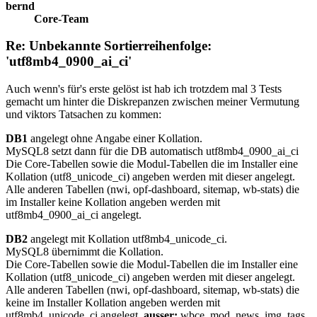
bernd
Core-Team
Re: Unbekannte Sortierreihenfolge:
'utf8mb4_0900_ai_ci'
Auch wenn's für's erste gelöst ist hab ich trotzdem mal 3 Tests
gemacht um hinter die Diskrepanzen zwischen meiner Vermutung
und viktors Tatsachen zu kommen:
DB1
angelegt ohne Angabe einer Kollation.
MySQL8 setzt dann für die DB automatisch utf8mb4_0900_ai_ci
Die Core-Tabellen sowie die Modul-Tabellen die im Installer eine
Kollation (utf8_unicode_ci) angeben werden mit dieser angelegt.
Alle anderen Tabellen (nwi, opf-dashboard, sitemap, wb-stats) die
im Installer keine Kollation angeben werden mit
utf8mb4_0900_ai_ci angelegt.
DB2
angelegt mit Kollation utf8mb4_unicode_ci.
MySQL8 übernimmt die Kollation.
Die Core-Tabellen sowie die Modul-Tabellen die im Installer eine
Kollation (utf8_unicode_ci) angeben werden mit dieser angelegt.
Alle anderen Tabellen (nwi, opf-dashboard, sitemap, wb-stats) die
keine im Installer Kollation angeben werden mit
utf8mb4_unicode_ci angelegt,
ausser:
wbce_mod_news_img_tags,