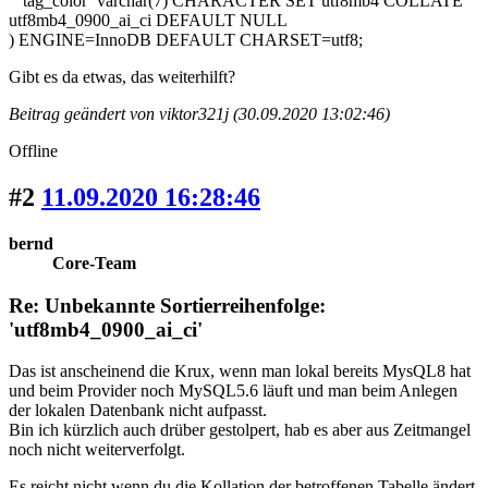
`tag_color` varchar(7) CHARACTER SET utf8mb4 COLLATE
utf8mb4_0900_ai_ci DEFAULT NULL
) ENGINE=InnoDB DEFAULT CHARSET=utf8;
Gibt es da etwas, das weiterhilft?
Beitrag geändert von viktor321j (30.09.2020 13:02:46)
Offline
#2
11.09.2020 16:28:46
bernd
Core-Team
Re: Unbekannte Sortierreihenfolge:
'utf8mb4_0900_ai_ci'
Das ist anscheinend die Krux, wenn man lokal bereits MysQL8 hat
und beim Provider noch MySQL5.6 läuft und man beim Anlegen
der lokalen Datenbank nicht aufpasst.
Bin ich kürzlich auch drüber gestolpert, hab es aber aus Zeitmangel
noch nicht weiterverfolgt.
Es reicht nicht wenn du die Kollation der betroffenen Tabelle ändert,