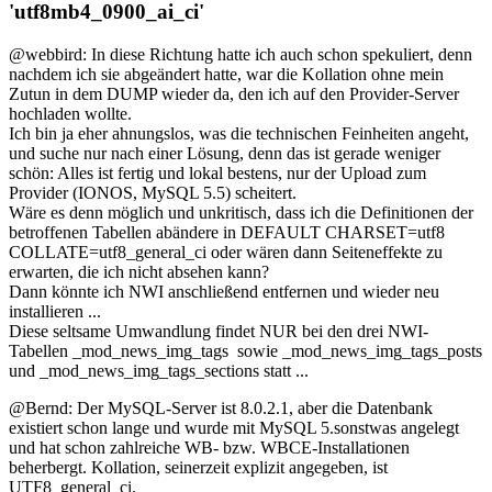
'utf8mb4_0900_ai_ci'
@webbird: In diese Richtung hatte ich auch schon spekuliert, denn
nachdem ich sie abgeändert hatte, war die Kollation ohne mein
Zutun in dem DUMP wieder da, den ich auf den Provider-Server
hochladen wollte.
Ich bin ja eher ahnungslos, was die technischen Feinheiten angeht,
und suche nur nach einer Lösung, denn das ist gerade weniger
schön: Alles ist fertig und lokal bestens, nur der Upload zum
Provider (IONOS, MySQL 5.5) scheitert.
Wäre es denn möglich und unkritisch, dass ich die Definitionen der
betroffenen Tabellen abändere in DEFAULT CHARSET=utf8
COLLATE=utf8_general_ci oder wären dann Seiteneffekte zu
erwarten, die ich nicht absehen kann?
Dann könnte ich NWI anschließend entfernen und wieder neu
installieren ...
Diese seltsame Umwandlung findet NUR bei den drei NWI-
Tabellen _mod_news_img_tags sowie _mod_news_img_tags_posts
und _mod_news_img_tags_sections statt ...
@Bernd: Der MySQL-Server ist 8.0.2.1, aber die Datenbank
existiert schon lange und wurde mit MySQL 5.sonstwas angelegt
und hat schon zahlreiche WB- bzw. WBCE-Installationen
beherbergt. Kollation, seinerzeit explizit angegeben, ist
UTF8_general_ci.