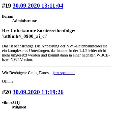
#19
30.09.2020 13:11:04
florian
Administrator
Re: Unbekannte Sortierreihenfolge:
'utf8mb4_0900_ai_ci'
Das ist beabsichtigt. Die Anpassung der NWI-Datenbankfelder ist
ein komplexeres Unterfangen, das konnte in der 1.4.5 leider nicht
mehr umgesetzt werden und kommt dann in einer nächsten WBCE-
bzw. NWI-Version.
W
ir
B
enötigen:
C
ents,
E
uros...
jetzt spenden!
Offline
#20
30.09.2020 13:19:26
viktor321j
Mitglied