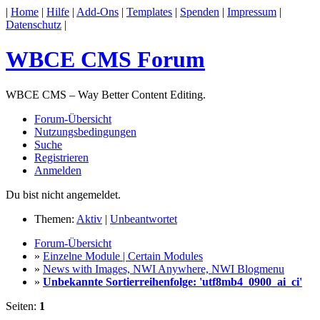
|
Home
|
Hilfe
|
Add-Ons
|
Templates
|
Spenden
|
Impressum
|
Datenschutz
|
WBCE CMS Forum
WBCE CMS – Way Better Content Editing.
Forum-Übersicht
Nutzungsbedingungen
Suche
Registrieren
Anmelden
Du bist nicht angemeldet.
Themen:
Aktiv
|
Unbeantwortet
Forum-Übersicht
»
Einzelne Module | Certain Modules
»
News with Images, NWI Anywhere, NWI Blogmenu
»
Unbekannte Sortierreihenfolge: 'utf8mb4_0900_ai_ci'
Seiten:
1