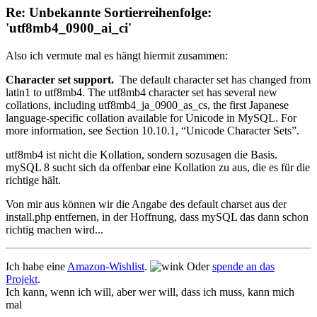
Re: Unbekannte Sortierreihenfolge:
'utf8mb4_0900_ai_ci'
Also ich vermute mal es hängt hiermit zusammen:
Character set support.
The default character set has changed from
latin1 to utf8mb4. The utf8mb4 character set has several new
collations, including utf8mb4_ja_0900_as_cs, the first Japanese
language-specific collation available for Unicode in MySQL. For
more information, see Section 10.10.1, “Unicode Character Sets”.
utf8mb4 ist nicht die Kollation, sondern sozusagen die Basis.
mySQL 8 sucht sich da offenbar eine Kollation zu aus, die es für die
richtige hält.
Von mir aus können wir die Angabe des default charset aus der
install.php entfernen, in der Hoffnung, dass mySQL das dann schon
richtig machen wird...
Ich habe eine
Amazon-Wishlist
.
Oder
spende an das
Projekt
.
Ich kann, wenn ich will, aber wer will, dass ich muss, kann mich
mal