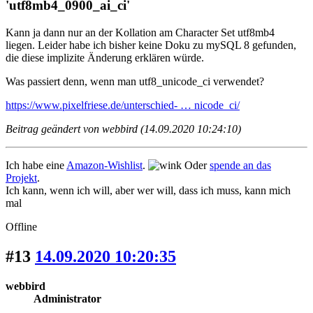
'utf8mb4_0900_ai_ci'
Kann ja dann nur
an der Kollation
am Character Set utf8mb4
liegen. Leider habe ich bisher keine Doku zu mySQL 8 gefunden,
die diese implizite Änderung erklären würde.
Was passiert denn, wenn man utf8_unicode_ci verwendet?
https://www.pixelfriese.de/unterschied- … nicode_ci/
Beitrag geändert von webbird (14.09.2020 10:24:10)
Ich habe eine
Amazon-Wishlist
.
Oder
spende an das
Projekt
.
Ich kann, wenn ich will, aber wer will, dass ich muss, kann mich
mal
Offline
#13
14.09.2020 10:20:35
webbird
Administrator