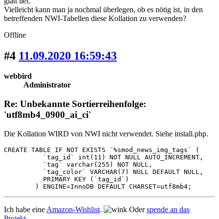
glatt lief.
Vielleicht kann man ja nochmal überlegen, ob es nötig ist, in den
betreffenden NWI-Tabellen diese Kollation zu verwenden?
Offline
#4
11.09.2020 16:59:43
webbird
Administrator
Re: Unbekannte Sortierreihenfolge:
'utf8mb4_0900_ai_ci'
Die Kollation WIRD von NWI nicht verwendet. Siehe install.php.
CREATE TABLE IF NOT EXISTS `%smod_news_img_tags` (

          `tag_id` int(11) NOT NULL AUTO_INCREMENT,

          `tag` varchar(255) NOT NULL,

          `tag_color` VARCHAR(7) NULL DEFAULT NULL,

          PRIMARY KEY (`tag_id`)

        ) ENGINE=InnoDB DEFAULT CHARSET=utf8mb4;
Ich habe eine
Amazon-Wishlist
.
Oder
spende an das
Projekt
.