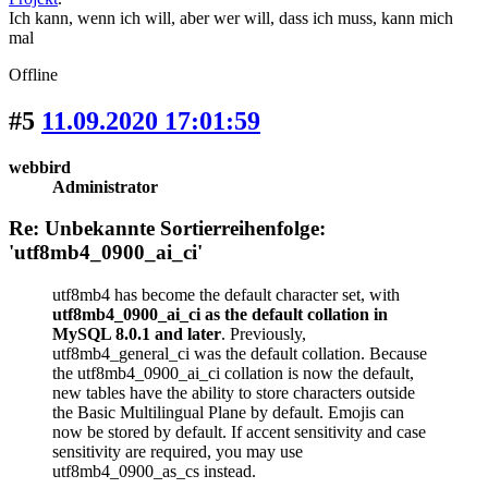
Ich kann, wenn ich will, aber wer will, dass ich muss, kann mich
mal
Offline
#5
11.09.2020 17:01:59
webbird
Administrator
Re: Unbekannte Sortierreihenfolge:
'utf8mb4_0900_ai_ci'
utf8mb4 has become the default character set, with
utf8mb4_0900_ai_ci as the default collation in
MySQL 8.0.1 and later
. Previously,
utf8mb4_general_ci was the default collation. Because
the utf8mb4_0900_ai_ci collation is now the default,
new tables have the ability to store characters outside
the Basic Multilingual Plane by default. Emojis can
now be stored by default. If accent sensitivity and case
sensitivity are required, you may use
utf8mb4_0900_as_cs instead.