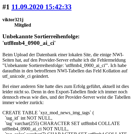
#1
11.09.2020 15:42:33
viktor321j
Mitglied
Unbekannte Sortierreihenfolge:
'utf8mb4_0900_ai_ci'
Beim Upload der Datenbank einer lokalen Site, die einige NWI-
Seiten hat, auf den Provider-Server erhalte ich die Fehlermeldung
"Unbekannte Sortierreihenfolge: 'utf8mb4_0900_ai_ci'". Ich habe
daraufhin in den betroffenen NWI-Tabellen das Feld Kollation auf
utf_unicode_ci geändert.
Bei einer anderen Site hatte dies zum Erfolg geführt, aktuell ist dies
leider nicht so. Denn in den Export-Tabellen finde ich immer noch
dennoch etwas wie dies, und der Provider-Server weist die Tabellen
immer wieder zurück:
CREATE TABLE `xyz_mod_news_img_tags` (
`tag_id` int NOT NULL,
`tag` varchar(255) CHARACTER SET utf8mb4 COLLATE
utf8mb4_0900_ai_ci NOT NULL,