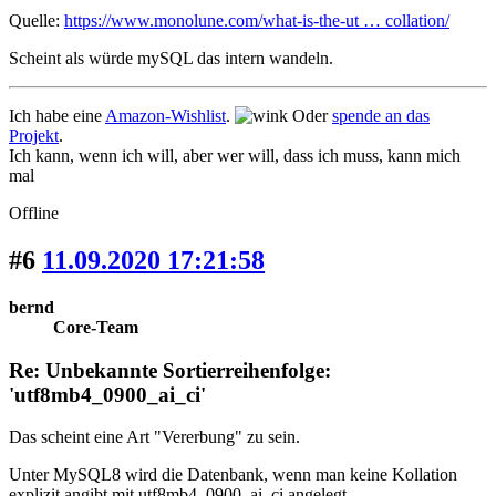
Quelle:
https://www.monolune.com/what-is-the-ut … collation/
Scheint als würde mySQL das intern wandeln.
Ich habe eine
Amazon-Wishlist
.
Oder
spende an das
Projekt
.
Ich kann, wenn ich will, aber wer will, dass ich muss, kann mich
mal
Offline
#6
11.09.2020 17:21:58
bernd
Core-Team
Re: Unbekannte Sortierreihenfolge:
'utf8mb4_0900_ai_ci'
Das scheint eine Art "Vererbung" zu sein.
Unter MySQL8 wird die Datenbank, wenn man keine Kollation
explizit angibt mit utf8mb4_0900_ai_ci angelegt.