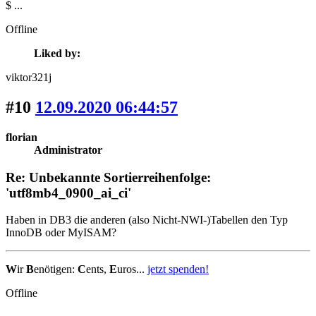
$ ...
Offline
Liked by:
viktor321j
#10
12.09.2020 06:44:57
florian
Administrator
Re: Unbekannte Sortierreihenfolge:
'utf8mb4_0900_ai_ci'
Haben in DB3 die anderen (also Nicht-NWI-)Tabellen den Typ
InnoDB oder MyISAM?
W
ir
B
enötigen:
C
ents,
E
uros...
jetzt spenden!
Offline