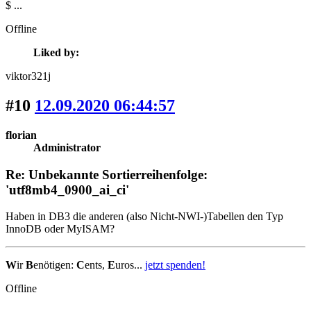
$ ...
Offline
Liked by:
viktor321j
#10
12.09.2020 06:44:57
florian
Administrator
Re: Unbekannte Sortierreihenfolge:
'utf8mb4_0900_ai_ci'
Haben in DB3 die anderen (also Nicht-NWI-)Tabellen den Typ
InnoDB oder MyISAM?
W
ir
B
enötigen:
C
ents,
E
uros...
jetzt spenden!
Offline