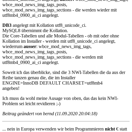
wbce_mod_news_img_tags_posts,
wbce_mod_news_img_tags_sections - die werden wieder mit
utf8mb4_0900_ai_ci angelegt.
DB3
angelegt mit Kollation utf8_unicode_ci.
MySQL8 übernimmt die Kollation.
Die Core-Tabellen und alle Modul-Tabellen - ob mit oder ohne
Kollation im Installer - werden mit utf8_unicode_ci angelegt,
wiederrum
ausser
: wbce_mod_news_img_tags,
wbce_mod_news_img_tags_posts,
wbce_mod_news_img_tags_sections - die werden mit
utf8mb4_0900_ai_ci angelegt.
Soweit ich das überblicke, sind die 3 NWI-Tabellen die da aus der
Reihe tanzen genau die, die im Installer
ENGINE=InnoDB DEFAULT CHARSET=utf8mb4
angeben!
Ich muss da wohl meine Ausage von oben, das das kein NWI-
Problem sei leicht revidieren ;-)
Beitrag geändert von bernd (11.09.2020 20:04:18)
... nein in Europa verwenden wir beim Programmieren
nicht
€ statt