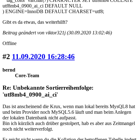
`tag_color` varchar(7) CHARACTER SET utf8mb4 COLLATE
utf8mb4_0900_ai_ci DEFAULT NULL
) ENGINE=InnoDB DEFAULT CHARSET=utf8;
Gibt es da etwas, das weiterhilft?
Beitrag geändert von viktor321j (30.09.2020 13:02:46)
Offline
#2
11.09.2020 16:28:46
bernd
Core-Team
Re: Unbekannte Sortierreihenfolge:
'utf8mb4_0900_ai_ci'
Das ist anscheinend die Krux, wenn man lokal bereits MysQL8 hat
und beim Provider noch MySQL5.6 läuft und man beim Anlegen
der lokalen Datenbank nicht aufpasst.
Bin ich kürzlich auch drüber gestolpert, hab es aber aus Zeitmangel
noch nicht weiterverfolgt.
Es reicht nicht wenn du die Kollation der betroffenen Tabelle ändert,