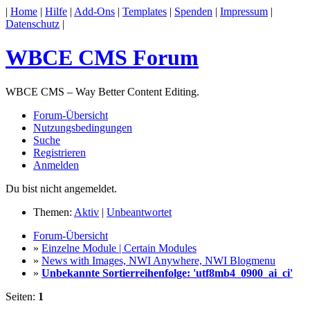
|
Home
|
Hilfe
|
Add-Ons
|
Templates
|
Spenden
|
Impressum
|
Datenschutz
|
WBCE CMS Forum
WBCE CMS – Way Better Content Editing.
Forum-Übersicht
Nutzungsbedingungen
Suche
Registrieren
Anmelden
Du bist nicht angemeldet.
Themen:
Aktiv
|
Unbeantwortet
Forum-Übersicht
»
Einzelne Module | Certain Modules
»
News with Images, NWI Anywhere, NWI Blogmenu
»
Unbekannte Sortierreihenfolge: 'utf8mb4_0900_ai_ci'
Seiten:
1