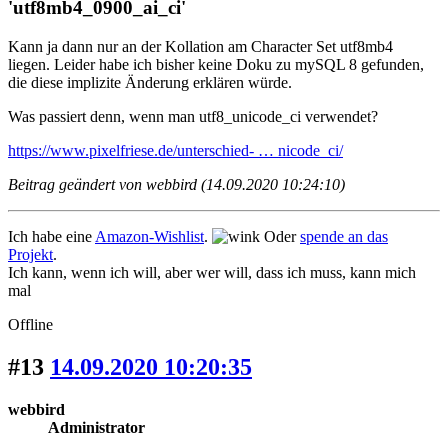
'utf8mb4_0900_ai_ci'
Kann ja dann nur
an der Kollation
am Character Set utf8mb4
liegen. Leider habe ich bisher keine Doku zu mySQL 8 gefunden,
die diese implizite Änderung erklären würde.
Was passiert denn, wenn man utf8_unicode_ci verwendet?
https://www.pixelfriese.de/unterschied- … nicode_ci/
Beitrag geändert von webbird (14.09.2020 10:24:10)
Ich habe eine
Amazon-Wishlist
.
Oder
spende an das
Projekt
.
Ich kann, wenn ich will, aber wer will, dass ich muss, kann mich
mal
Offline
#13
14.09.2020 10:20:35
webbird
Administrator