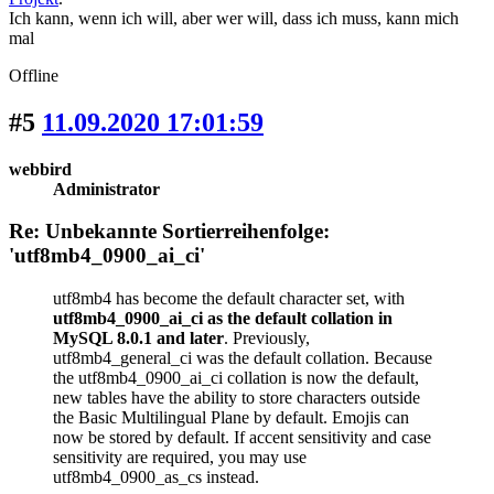
Ich kann, wenn ich will, aber wer will, dass ich muss, kann mich
mal
Offline
#5
11.09.2020 17:01:59
webbird
Administrator
Re: Unbekannte Sortierreihenfolge:
'utf8mb4_0900_ai_ci'
utf8mb4 has become the default character set, with
utf8mb4_0900_ai_ci as the default collation in
MySQL 8.0.1 and later
. Previously,
utf8mb4_general_ci was the default collation. Because
the utf8mb4_0900_ai_ci collation is now the default,
new tables have the ability to store characters outside
the Basic Multilingual Plane by default. Emojis can
now be stored by default. If accent sensitivity and case
sensitivity are required, you may use
utf8mb4_0900_as_cs instead.