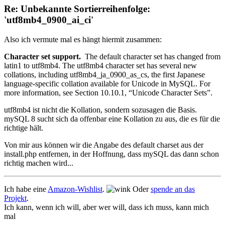
Re: Unbekannte Sortierreihenfolge:
'utf8mb4_0900_ai_ci'
Also ich vermute mal es hängt hiermit zusammen:
Character set support.
The default character set has changed from
latin1 to utf8mb4. The utf8mb4 character set has several new
collations, including utf8mb4_ja_0900_as_cs, the first Japanese
language-specific collation available for Unicode in MySQL. For
more information, see Section 10.10.1, “Unicode Character Sets”.
utf8mb4 ist nicht die Kollation, sondern sozusagen die Basis.
mySQL 8 sucht sich da offenbar eine Kollation zu aus, die es für die
richtige hält.
Von mir aus können wir die Angabe des default charset aus der
install.php entfernen, in der Hoffnung, dass mySQL das dann schon
richtig machen wird...
Ich habe eine
Amazon-Wishlist
.
Oder
spende an das
Projekt
.
Ich kann, wenn ich will, aber wer will, dass ich muss, kann mich
mal