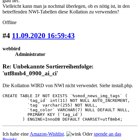
glatt lief.
Vielleicht kann man ja nochmal überlegen, ob es nötig ist, in den
betreffenden NWI-Tabellen diese Kollation zu verwenden?
Offline
#4
11.09.2020 16:59:43
webbird
Administrator
Re: Unbekannte Sortierreihenfolge:
'utf8mb4_0900_ai_ci'
Die Kollation WIRD von NWI nicht verwendet. Siehe install.php.
CREATE TABLE IF NOT EXISTS `%smod_news_img_tags` (

          `tag_id` int(11) NOT NULL AUTO_INCREMENT,

          `tag` varchar(255) NOT NULL,

          `tag_color` VARCHAR(7) NULL DEFAULT NULL,

          PRIMARY KEY (`tag_id`)

        ) ENGINE=InnoDB DEFAULT CHARSET=utf8mb4;
Ich habe eine
Amazon-Wishlist
.
Oder
spende an das
Projekt
.