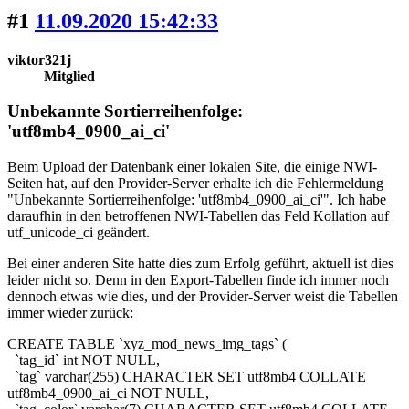
#1
11.09.2020 15:42:33
viktor321j
Mitglied
Unbekannte Sortierreihenfolge:
'utf8mb4_0900_ai_ci'
Beim Upload der Datenbank einer lokalen Site, die einige NWI-
Seiten hat, auf den Provider-Server erhalte ich die Fehlermeldung
"Unbekannte Sortierreihenfolge: 'utf8mb4_0900_ai_ci'". Ich habe
daraufhin in den betroffenen NWI-Tabellen das Feld Kollation auf
utf_unicode_ci geändert.
Bei einer anderen Site hatte dies zum Erfolg geführt, aktuell ist dies
leider nicht so. Denn in den Export-Tabellen finde ich immer noch
dennoch etwas wie dies, und der Provider-Server weist die Tabellen
immer wieder zurück:
CREATE TABLE `xyz_mod_news_img_tags` (
`tag_id` int NOT NULL,
`tag` varchar(255) CHARACTER SET utf8mb4 COLLATE
utf8mb4_0900_ai_ci NOT NULL,