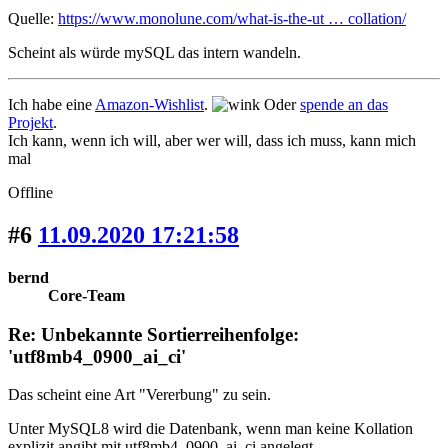
Quelle:
https://www.monolune.com/what-is-the-ut … collation/
Scheint als würde mySQL das intern wandeln.
Ich habe eine
Amazon-Wishlist
.
Oder
spende an das
Projekt
.
Ich kann, wenn ich will, aber wer will, dass ich muss, kann mich
mal
Offline
#6
11.09.2020 17:21:58
bernd
Core-Team
Re: Unbekannte Sortierreihenfolge:
'utf8mb4_0900_ai_ci'
Das scheint eine Art "Vererbung" zu sein.
Unter MySQL8 wird die Datenbank, wenn man keine Kollation
explizit angibt mit utf8mb4_0900_ai_ci angelegt.