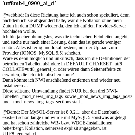
'utf8mb4_0900_ai_ci'
@webbird: In diese Richtung hatte ich auch schon spekuliert, denn
nachdem ich sie abgeändert hatte, war die Kollation ohne mein
Zutun in dem DUMP wieder da, den ich auf den Provider-Server
hochladen wollte.
Ich bin ja eher ahnungslos, was die technischen Feinheiten angeht,
und suche nur nach einer Lösung, denn das ist gerade weniger
schön: Alles ist fertig und lokal bestens, nur der Upload zum
Provider (IONOS, MySQL 5.5) scheitert.
Wäre es denn möglich und unkritisch, dass ich die Definitionen der
betroffenen Tabellen abändere in DEFAULT CHARSET=utf8
COLLATE=utf8_general_ci oder wären dann Seiteneffekte zu
erwarten, die ich nicht absehen kann?
Dann könnte ich NWI anschließend entfernen und wieder neu
installieren ...
Diese seltsame Umwandlung findet NUR bei den drei NWI-
Tabellen _mod_news_img_tags sowie _mod_news_img_tags_posts
und _mod_news_img_tags_sections statt ...
@Bernd: Der MySQL-Server ist 8.0.2.1, aber die Datenbank
existiert schon lange und wurde mit MySQL 5.sonstwas angelegt
und hat schon zahlreiche WB- bzw. WBCE-Installationen
beherbergt. Kollation, seinerzeit explizit angegeben, ist
UTF8_general_ci.