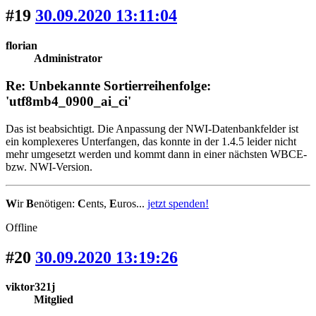
#19
30.09.2020 13:11:04
florian
Administrator
Re: Unbekannte Sortierreihenfolge:
'utf8mb4_0900_ai_ci'
Das ist beabsichtigt. Die Anpassung der NWI-Datenbankfelder ist
ein komplexeres Unterfangen, das konnte in der 1.4.5 leider nicht
mehr umgesetzt werden und kommt dann in einer nächsten WBCE-
bzw. NWI-Version.
W
ir
B
enötigen:
C
ents,
E
uros...
jetzt spenden!
Offline
#20
30.09.2020 13:19:26
viktor321j
Mitglied