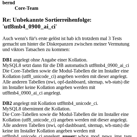
bernd
Core-Team
Re: Unbekannte Sortierreihenfolge:
'utf8mb4_0900_ai_ci'
Auch wenn's für's erste gelöst ist hab ich trotzdem mal 3 Tests
gemacht um hinter die Diskrepanzen zwischen meiner Vermutung
und viktors Tatsachen zu kommen:
DB1
angelegt ohne Angabe einer Kollation.
MySQL8 setzt dann für die DB automatisch utf8mb4_0900_ai_ci
Die Core-Tabellen sowie die Modul-Tabellen die im Installer eine
Kollation (utf8_unicode_ci) angeben werden mit dieser angelegt.
Alle anderen Tabellen (nwi, opf-dashboard, sitemap, wb-stats) die
im Installer keine Kollation angeben werden mit
utf8mb4_0900_ai_ci angelegt.
DB2
angelegt mit Kollation utf8mb4_unicode_ci.
MySQL8 übernimmt die Kollation.
Die Core-Tabellen sowie die Modul-Tabellen die im Installer eine
Kollation (utf8_unicode_ci) angeben werden mit dieser angelegt.
Alle anderen Tabellen (nwi, opf-dashboard, sitemap, wb-stats) die
keine im Installer Kollation angeben werden mit
utf8mb4_unicode_ci angelegt,
ausser:
wbce_mod_news_img_tags,