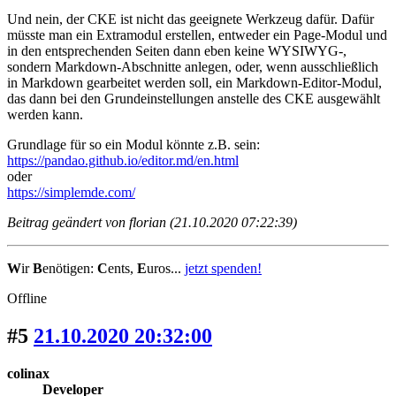
Und nein, der CKE ist nicht das geeignete Werkzeug dafür. Dafür
müsste man ein Extramodul erstellen, entweder ein Page-Modul und
in den entsprechenden Seiten dann eben keine WYSIWYG-,
sondern Markdown-Abschnitte anlegen, oder, wenn ausschließlich
in Markdown gearbeitet werden soll, ein Markdown-Editor-Modul,
das dann bei den Grundeinstellungen anstelle des CKE ausgewählt
werden kann.
Grundlage für so ein Modul könnte z.B. sein:
https://pandao.github.io/editor.md/en.html
oder
https://simplemde.com/
Beitrag geändert von florian (21.10.2020 07:22:39)
W
ir
B
enötigen:
C
ents,
E
uros...
jetzt spenden!
Offline
#5
21.10.2020 20:32:00
colinax
Developer