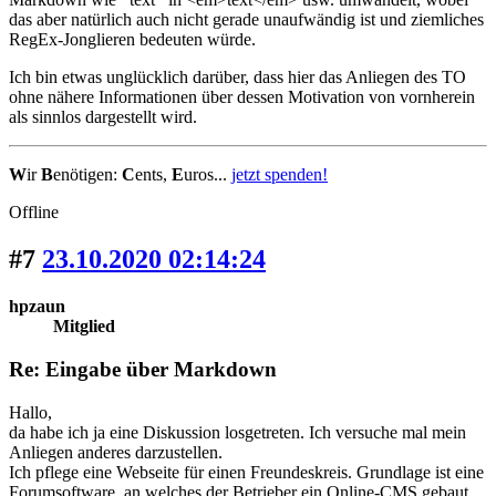
das aber natürlich auch nicht gerade unaufwändig ist und ziemliches
RegEx-Jonglieren bedeuten würde.
Ich bin etwas unglücklich darüber, dass hier das Anliegen des TO
ohne nähere Informationen über dessen Motivation von vornherein
als sinnlos dargestellt wird.
W
ir
B
enötigen:
C
ents,
E
uros...
jetzt spenden!
Offline
#7
23.10.2020 02:14:24
hpzaun
Mitglied
Re: Eingabe über Markdown
Hallo,
da habe ich ja eine Diskussion losgetreten. Ich versuche mal mein
Anliegen anderes darzustellen.
Ich pflege eine Webseite für einen Freundeskreis. Grundlage ist eine
Forumsoftware, an welches der Betrieber ein Online-CMS gebaut