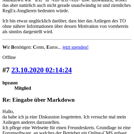
das aber natürlich auch nicht gerade unaufwändig ist und ziemliches
RegEx-Jonglieren bedeuten würde.
Ich bin etwas unglücklich darüber, dass hier das Anliegen des TO
ohne nähere Informationen über dessen Motivation von vornherein
als sinnlos dargestellt wird.
W
ir
B
enötigen:
C
ents,
E
uros...
jetzt spenden!
Offline
#7
23.10.2020 02:14:24
hpzaun
Mitglied
Re: Eingabe über Markdown
Hallo,
da habe ich ja eine Diskussion losgetreten. Ich versuche mal mein
Anliegen anderes darzustellen.
Ich pflege eine Webseite für einen Freundeskreis. Grundlage ist eine
Forumsoftware, an welches der Betrieber ein Online-CMS gebaut