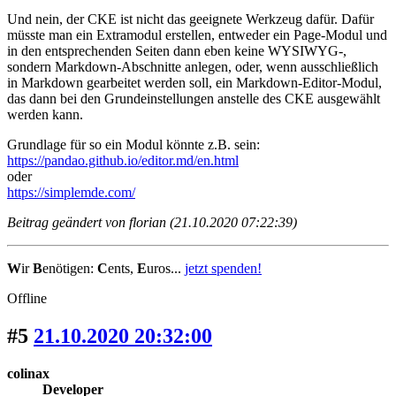
Und nein, der CKE ist nicht das geeignete Werkzeug dafür. Dafür
müsste man ein Extramodul erstellen, entweder ein Page-Modul und
in den entsprechenden Seiten dann eben keine WYSIWYG-,
sondern Markdown-Abschnitte anlegen, oder, wenn ausschließlich
in Markdown gearbeitet werden soll, ein Markdown-Editor-Modul,
das dann bei den Grundeinstellungen anstelle des CKE ausgewählt
werden kann.
Grundlage für so ein Modul könnte z.B. sein:
https://pandao.github.io/editor.md/en.html
oder
https://simplemde.com/
Beitrag geändert von florian (21.10.2020 07:22:39)
W
ir
B
enötigen:
C
ents,
E
uros...
jetzt spenden!
Offline
#5
21.10.2020 20:32:00
colinax
Developer