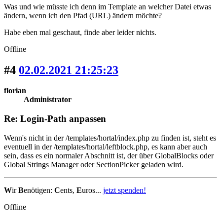
Was und wie müsste ich denn im Template an welcher Datei etwas
ändern, wenn ich den Pfad (URL) ändern möchte?
Habe eben mal geschaut, finde aber leider nichts.
Offline
#4
02.02.2021 21:25:23
florian
Administrator
Re: Login-Path anpassen
Wenn's nicht in der /templates/hortal/index.php zu finden ist, steht es
eventuell in der /templates/hortal/leftblock.php, es kann aber auch
sein, dass es ein normaler Abschnitt ist, der über GlobalBlocks oder
Global Strings Manager oder SectionPicker geladen wird.
W
ir
B
enötigen:
C
ents,
E
uros...
jetzt spenden!
Offline