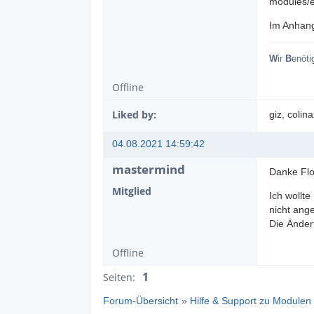
modules/e
Im Anhang
W
ir
B
enöti
Offline
Liked by:
giz
, colin
04.08.2021 14:59:42
mastermind
Danke Flor
Mitglied
Ich wollte
nicht ang
Die Änder
Offline
1
Seiten:
Forum-Übersicht
»
Hilfe & Support zu Modulen