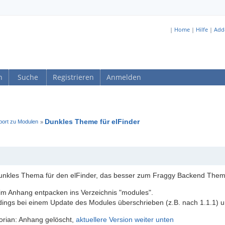
|
Home
|
Hilfe
|
Add
n
Suche
Registrieren
Anmelden
Dunkles Theme für elFinder
pport zu Modulen
»
dunkles Thema für den elFinder, das besser zum Fraggy Backend Thema
 im Anhang entpacken ins Verzeichnis "modules".
rdings bei einem Update des Modules überschrieben (z.B. nach 1.1.1) 
lorian: Anhang gelöscht,
aktuellere Version weiter unten