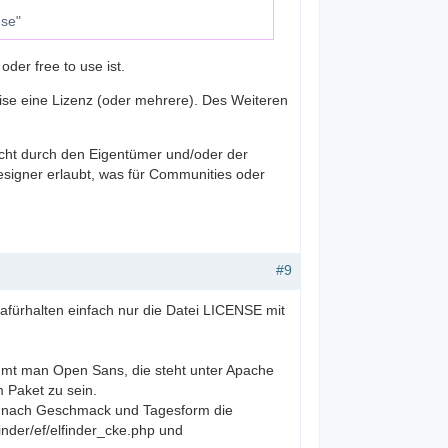
use"
oder free to use ist.
ise eine Lizenz (oder mehrere). Des Weiteren
icht durch den Eigentümer und/oder der
esigner erlaubt, was für Communities oder
#9
fürhalten einfach nur die Datei LICENSE mit
immt man Open Sans, die steht unter Apache
 Paket zu sein.
e nach Geschmack und Tagesform die
nder/ef/elfinder_cke.php und