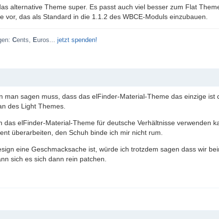
 das alternative Theme super. Es passt auch viel besser zum Flat Them
ge vor, das als Standard in die 1.1.2 des WBCE-Moduls einzubauen.
gen:
C
ents,
E
uros...
jetzt spenden!
 man sagen muss, dass das elFinder-Material-Theme das einzige ist da
Fan des Light Themes.
 das elFinder-Material-Theme für deutsche Verhältnisse verwenden k
t überarbeiten, den Schuh binde ich mir nicht rum.
sign eine Geschmacksache ist, würde ich trotzdem sagen dass wir bei
nn sich es sich dann rein patchen.