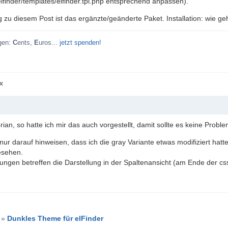
lfinder/templates/elfinder.tpl.php entsprechend anpassen).
 zu diesem Post ist das ergänzte/geänderte Paket. Installation: wie ge
gen:
C
ents,
E
uros...
jetzt spenden!
ax
ian, so hatte ich mir das auch vorgestellt, damit sollte es keine Probl
 nur darauf hinweisen, dass ich die gray Variante etwas modifiziert hatt
esehen.
ungen betreffen die Darstellung in der Spaltenansicht (am Ende der css
»
Dunkles Theme für elFinder