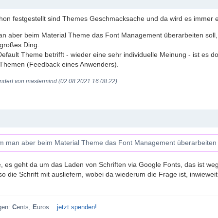
chon festgestellt sind Themes Geschmacksache und da wird es immer e
 aber beim Material Theme das Font Management überarbeiten soll, ist 
 großes Ding.
efault Theme betrifft - wieder eine sehr individuelle Meinung - ist es
 Themen (Feedback eines Anwenders).
ndert von mastermind (02.08.2021 16:08:22)
 man aber beim Material Theme das Font Management überarbeiten soll
e, es geht da um das Laden von Schriften via Google Fonts, das ist w
o die Schrift mit ausliefern, wobei da wiederum die Frage ist, inwieweit 
gen:
C
ents,
E
uros...
jetzt spenden!