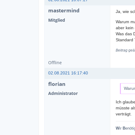
mastermind
Ja, wie s
Mitglied
Warum man
aber kein
Was das D
Standard
Beitrag geä
Offline
02.08.2021 16:17:40
florian
Warum
Administrator
Ich glaub
müsste als
verträgt.
W
ir
B
enöti