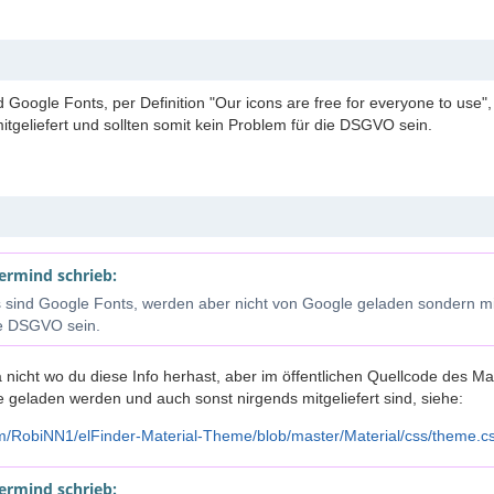
d Google Fonts, per Definition "Our icons are free for everyone to use
itgeliefert und sollten somit kein Problem für die DSGVO sein.
ermind schrieb:
s sind Google Fonts, werden aber nicht von Google geladen sondern mit
ie DSGVO sein.
ja nicht wo du diese Info herhast, aber im öffentlichen Quellcode des
e geladen werden und auch sonst nirgends mitgeliefert sind, siehe:
m/RobiNN1/elFinder-Material-Theme/blob/master/Material/css/theme.c
ermind schrieb: