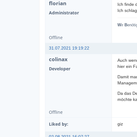
florian
Ich finde
Ich schla
Administrator
W
ir
B
enöti
Offline
31.07.2021 19:19:22
colinax
Auch wenn
hier ein 
Developer
Damit man
Managemen
Da das De
möchte ka
Offline
Liked by:
giz
02.08.2021 16:07:27