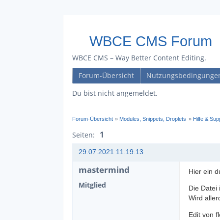
WBCE CMS Forum
WBCE CMS – Way Better Content Editing.
Forum-Übersicht
Nutzungsbedingunge
Du bist nicht angemeldet.
Forum-Übersicht
»
Modules, Snippets, Droplets
»
Hilfe & Su
1
Seiten:
29.07.2021 11:19:13
mastermind
Hier ein 
Mitglied
Die Datei
Wird alle
Edit von f