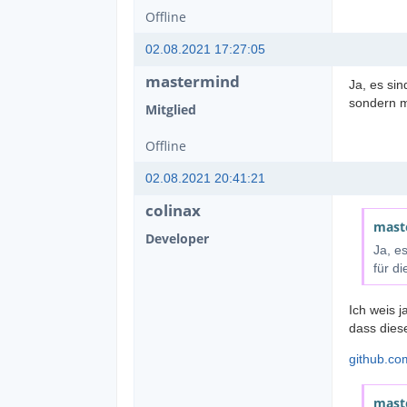
Offline
02.08.2021 17:27:05
mastermind
Ja, es sin
sondern m
Mitglied
Offline
02.08.2021 20:41:21
colinax
mast
Developer
Ja, e
für d
Ich weis 
dass dies
github.co
mast