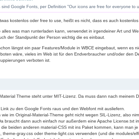
s sind Google Fonts, per Definition "Our icons are free for everyone to 
twas kostenlos oder free to use, heißt es nicht, dass es auch kostenlos 
e alles was man runterladen kann, verwendet in irgendeiner Art und We
uch der Standpunkt der Person wichtig die es einbaut.
 schon längst ein paar Features/Module in WBCE eingebaut, wenn es n
rboten wäre, vieles im Web ist für den Endverbraucher und/oder den D
ruppierungen verboten ist.
 Material Theme steht unter MIT-Lizenz. Da muss dann nach meinem Da
Link zu den Google Fonts raus und den Webfont mit ausliefern.
 wie im Original-Material-Theme geht nicht wegen SIL-Lizenz, also n
Da braucht dann auch einfach nur außerdem eine Apache License.txt im
die beiden anderen material-CSS mit ins Paket kommen, kann man j
, theme-gray.css oder theme-light.css verwenden (und die modules/elfi