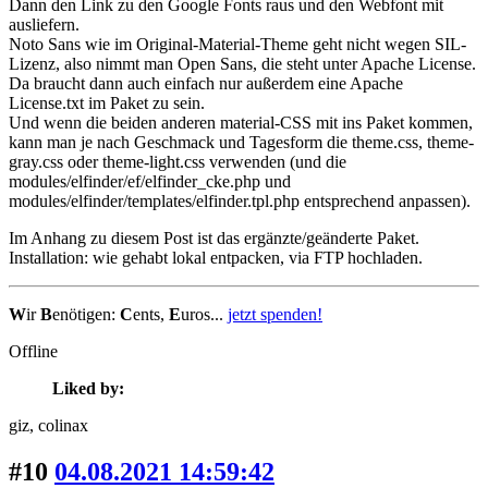
Dann den Link zu den Google Fonts raus und den Webfont mit
ausliefern.
Noto Sans wie im Original-Material-Theme geht nicht wegen SIL-
Lizenz, also nimmt man Open Sans, die steht unter Apache License.
Da braucht dann auch einfach nur außerdem eine Apache
License.txt im Paket zu sein.
Und wenn die beiden anderen material-CSS mit ins Paket kommen,
kann man je nach Geschmack und Tagesform die theme.css, theme-
gray.css oder theme-light.css verwenden (und die
modules/elfinder/ef/elfinder_cke.php und
modules/elfinder/templates/elfinder.tpl.php entsprechend anpassen).
Im Anhang zu diesem Post ist das ergänzte/geänderte Paket.
Installation: wie gehabt lokal entpacken, via FTP hochladen.
W
ir
B
enötigen:
C
ents,
E
uros...
jetzt spenden!
Offline
Liked by:
giz
, colinax
#10
04.08.2021 14:59:42