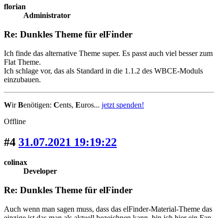
florian
Administrator
Re: Dunkles Theme für elFinder
Ich finde das alternative Theme super. Es passt auch viel besser zum
Flat Theme.
Ich schlage vor, das als Standard in die 1.1.2 des WBCE-Moduls
einzubauen.
W
ir
B
enötigen:
C
ents,
E
uros...
jetzt spenden!
Offline
#4
31.07.2021 19:19:22
colinax
Developer
Re: Dunkles Theme für elFinder
Auch wenn man sagen muss, dass das elFinder-Material-Theme das
einzige ist das man als aktuell bezeichnen kann, bin ich hier ein Fan