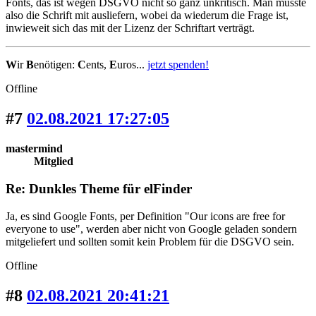
Fonts, das ist wegen DSGVO nicht so ganz unkritisch. Man müsste
also die Schrift mit ausliefern, wobei da wiederum die Frage ist,
inwieweit sich das mit der Lizenz der Schriftart verträgt.
W
ir
B
enötigen:
C
ents,
E
uros...
jetzt spenden!
Offline
#7
02.08.2021 17:27:05
mastermind
Mitglied
Re: Dunkles Theme für elFinder
Ja, es sind Google Fonts, per Definition "Our icons are free for
everyone to use", werden aber nicht von Google geladen sondern
mitgeliefert und sollten somit kein Problem für die DSGVO sein.
Offline
#8
02.08.2021 20:41:21