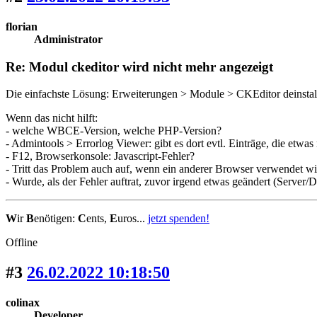
florian
Administrator
Re: Modul ckeditor wird nicht mehr angezeigt
Die einfachste Lösung: Erweiterungen > Module > CKEditor deinstal
Wenn das nicht hilft:
- welche WBCE-Version, welche PHP-Version?
- Admintools > Errorlog Viewer: gibt es dort evtl. Einträge, die etw
- F12, Browserkonsole: Javascript-Fehler?
- Tritt das Problem auch auf, wenn ein anderer Browser verwendet w
- Wurde, als der Fehler auftrat, zuvor irgend etwas geändert (Server
W
ir
B
enötigen:
C
ents,
E
uros...
jetzt spenden!
Offline
#3
26.02.2022 10:18:50
colinax
Developer