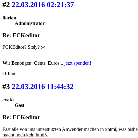
#2
22.03.2016 02:21:37
florian
Administrator
Re: FCKeditor
FCKEditor? Srsly? :-/
W
ir
B
enötigen:
C
ents,
E
uros...
jetzt spenden!
Offline
#3
22.03.2016 11:44:32
evaki
Gast
Re: FCKeditor
Fast alle von uns unterstützten Anwender machen in xhtml, was bishe
macht noch kein html5.