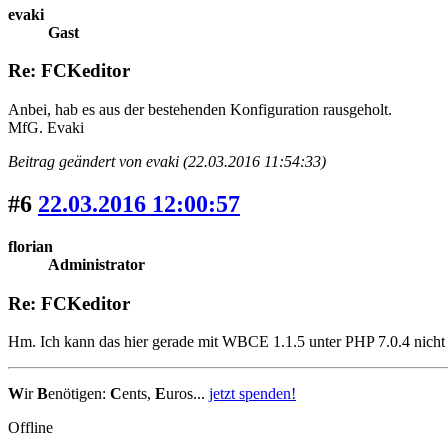
evaki
Gast
Re: FCKeditor
Anbei, hab es aus der bestehenden Konfiguration rausgeholt.
MfG. Evaki
Beitrag geändert von evaki (22.03.2016 11:54:33)
#6
22.03.2016 12:00:57
florian
Administrator
Re: FCKeditor
Hm. Ich kann das hier gerade mit WBCE 1.1.5 unter PHP 7.0.4 nicht 
W
ir
B
enötigen:
C
ents,
E
uros...
jetzt spenden!
Offline