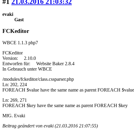
#1
21.03.2016 21:03:32
evaki
Gast
FCKeditor
WBCE 1.1.3 php7
FCKeditor
Version: 2.10.0
Entworfen für: Website Baker 2.8.4
In Gebrauch unter WBCE
/modules/fckeditor/class.cssparser.php
Ln: 202, 224
FOREACH $value have the same name as parent FOREACH $valu
Ln: 269, 271
FOREACH $key have the same name as parent FOREACH $key
MfG. Evaki
Beitrag geändert von evaki (21.03.2016 21:07:55)