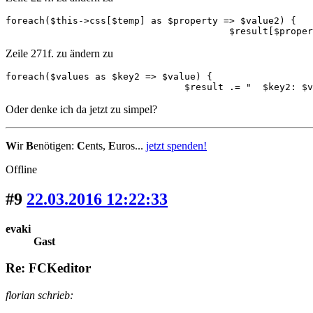
foreach($this->css[$temp] as $property => $value2) {

					$result[$pro
Zeile 271f. zu ändern zu
foreach($values as $key2 => $value) {

				$result .= "  $key2: 
Oder denke ich da jetzt zu simpel?
W
ir
B
enötigen:
C
ents,
E
uros...
jetzt spenden!
Offline
#9
22.03.2016 12:22:33
evaki
Gast
Re: FCKeditor
florian schrieb: