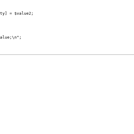
perty] = $value2;
$value;\n";