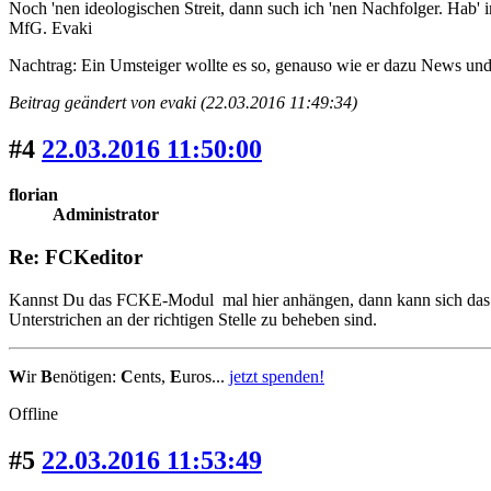
Noch 'nen ideologischen Streit, dann such ich 'nen Nachfolger. Ha
MfG. Evaki
Nachtrag: Ein Umsteiger wollte es so, genauso wie er dazu News un
Beitrag geändert von evaki (22.03.2016 11:49:34)
#4
22.03.2016 11:50:00
florian
Administrator
Re: FCKeditor
Kannst Du das FCKE-Modul mal hier anhängen, dann kann sich das viel
Unterstrichen an der richtigen Stelle zu beheben sind.
W
ir
B
enötigen:
C
ents,
E
uros...
jetzt spenden!
Offline
#5
22.03.2016 11:53:49