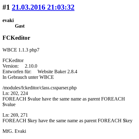
#1
21.03.2016 21:03:32
evaki
Gast
FCKeditor
WBCE 1.1.3 php7
FCKeditor
Version: 2.10.0
Entworfen für: Website Baker 2.8.4
In Gebrauch unter WBCE
/modules/fckeditor/class.cssparser.php
Ln: 202, 224
FOREACH $value have the same name as parent FOREACH
$value
Ln: 269, 271
FOREACH $key have the same name as parent FOREACH $key
MfG. Evaki