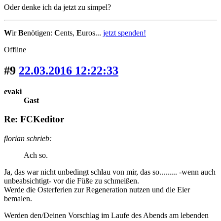
Oder denke ich da jetzt zu simpel?
W
ir
B
enötigen:
C
ents,
E
uros...
jetzt spenden!
Offline
#9
22.03.2016 12:22:33
evaki
Gast
Re: FCKeditor
florian schrieb:
Ach so.
Ja, das war nicht unbedingt schlau von mir, das so......... -wenn auch
unbeabsichtigt- vor die Füße zu schmeißen.
Werde die Osterferien zur Regeneration nutzen und die Eier
bemalen.
Werden den/Deinen Vorschlag im Laufe des Abends am lebenden