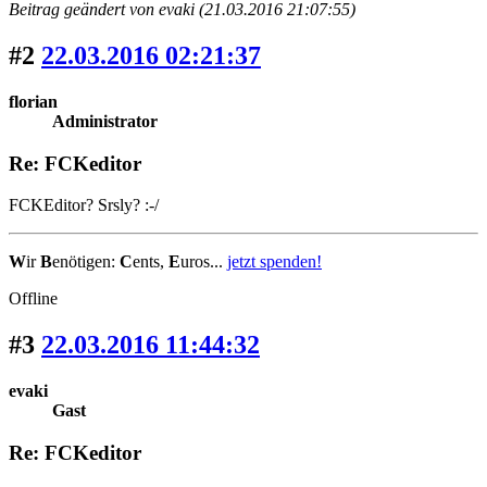
Beitrag geändert von evaki (21.03.2016 21:07:55)
#2
22.03.2016 02:21:37
florian
Administrator
Re: FCKeditor
FCKEditor? Srsly? :-/
W
ir
B
enötigen:
C
ents,
E
uros...
jetzt spenden!
Offline
#3
22.03.2016 11:44:32
evaki
Gast
Re: FCKeditor