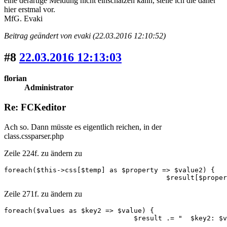
eine derartige Meldung nicht einschätzen kann, stelle ich die daher
hier erstmal vor.
MfG. Evaki
Beitrag geändert von evaki (22.03.2016 12:10:52)
#8
22.03.2016 12:13:03
florian
Administrator
Re: FCKeditor
Ach so. Dann müsste es eigentlich reichen, in der
class.cssparser.php
Zeile 224f. zu ändern zu
foreach($this->css[$temp] as $property => $value2) {

					$result[$pro
Zeile 271f. zu ändern zu
foreach($values as $key2 => $value) {

				$result .= "  $key2: 