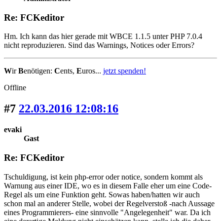
Re: FCKeditor
Hm. Ich kann das hier gerade mit WBCE 1.1.5 unter PHP 7.0.4
nicht reproduzieren. Sind das Warnings, Notices oder Errors?
W
ir
B
enötigen:
C
ents,
E
uros...
jetzt spenden!
Offline
#7
22.03.2016 12:08:16
evaki
Gast
Re: FCKeditor
Tschuldigung, ist kein php-error oder notice, sondern kommt als
Warnung aus einer IDE, wo es in diesem Falle eher um eine Code-
Regel als um eine Funktion geht. Sowas haben/hatten wir auch
schon mal an anderer Stelle, wobei der Regelverstoß -nach Aussage
eines Programmierers- eine sinnvolle "Angelegenheit" war. Da ich