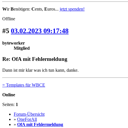
W
ir
B
enötigen:
C
ents,
E
uros...
jetzt spenden!
Offline
#5
03.02.2023 09:17:48
byteworker
Mitglied
Re: OfA mit Fehlermeldung
Dann ist mir klar was ich tun kann, danke.
= Templates für WBCE
Online
Seiten:
1
Forum-Übersicht
»
OneForAll
»
OfA mit Fehlermeldung