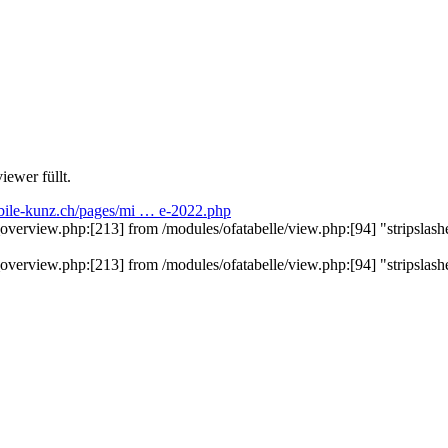
iewer füllt.
ile-kunz.ch/pages/mi … e-2022.php
view.php:[213] from /modules/ofatabelle/view.php:[94] "stripslashes():
view.php:[213] from /modules/ofatabelle/view.php:[94] "stripslashes():