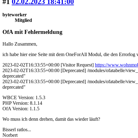
#1
02.02.2023 18:41:00
byteworker
Mitglied
OfA mit Fehlermeldung
Hallo Zusammen,
ich habe hier eine Seite mit dem OneForAll Modul, die den Errorlog v
2023-02-02T16:33:55+00:00 [Visitor Request]
https://www.wohnmob
2023-02-02T16:33:55+00:00 [Deprecated] /modules/ofatabelle/view_over
deprecated"
2023-02-02T16:33:55+00:00 [Deprecated] /modules/ofatabelle/view_over
deprecated"
WBCE Version: 1.5.3
PHP Version: 8.1.14
OfA Version: 1.1.5
Wo muss ich denn drehen, damit das wieder läuft?
Bisserl ratlos...
Norbert