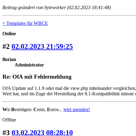
Beitrag geändert von byteworker (02.02.2023 18:41:48)
= Templates für WBCE
Online
#2
02.02.2023 21:59:25
florian
Administrator
Re: OfA mit Fehlermeldung
OfA Update auf 1.1.9 oder mal die view.php miteinander vergleichen,
Wert hat, und im Zuge der Herstellung der 8.1-Kompatibilität müsste d
W
ir
B
enötigen:
C
ents,
E
uros...
jetzt spenden!
Offline
#3
03.02.2023 08:28:10