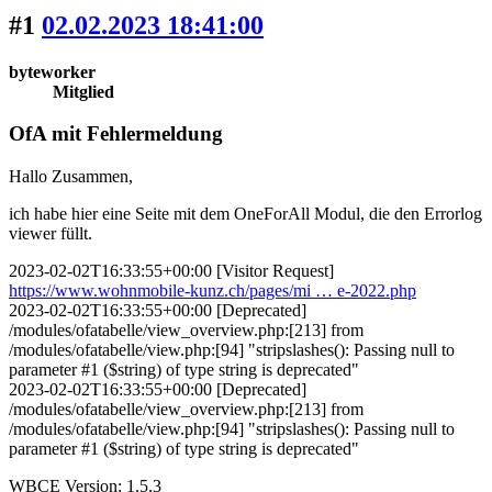
#1
02.02.2023 18:41:00
byteworker
Mitglied
OfA mit Fehlermeldung
Hallo Zusammen,
ich habe hier eine Seite mit dem OneForAll Modul, die den Errorlog
viewer füllt.
2023-02-02T16:33:55+00:00 [Visitor Request]
https://www.wohnmobile-kunz.ch/pages/mi … e-2022.php
2023-02-02T16:33:55+00:00 [Deprecated]
/modules/ofatabelle/view_overview.php:[213] from
/modules/ofatabelle/view.php:[94] "stripslashes(): Passing null to
parameter #1 ($string) of type string is deprecated"
2023-02-02T16:33:55+00:00 [Deprecated]
/modules/ofatabelle/view_overview.php:[213] from
/modules/ofatabelle/view.php:[94] "stripslashes(): Passing null to
parameter #1 ($string) of type string is deprecated"
WBCE Version: 1.5.3