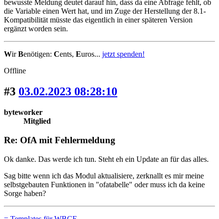
bewusste Meldung deutet darauf hin, dass da eine Abfrage fehlt, ob
die Variable einen Wert hat, und im Zuge der Herstellung der 8.1-
Kompatibilität müsste das eigentlich in einer späteren Version
ergänzt worden sein.
W
ir
B
enötigen:
C
ents,
E
uros...
jetzt spenden!
Offline
#3
03.02.2023 08:28:10
byteworker
Mitglied
Re: OfA mit Fehlermeldung
Ok danke. Das werde ich tun. Steht eh ein Update an für das alles.
Sag bitte wenn ich das Modul aktualisiere, zerknallt es mir meine
selbstgebauten Funktionen in "ofatabelle" oder muss ich da keine
Sorge haben?
= Templates für WBCE