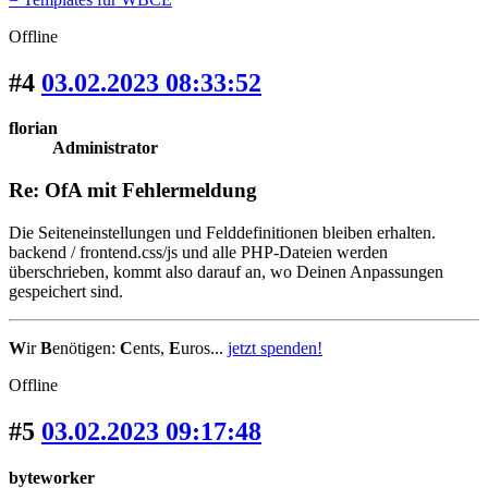
Offline
#4
03.02.2023 08:33:52
florian
Administrator
Re: OfA mit Fehlermeldung
Die Seiteneinstellungen und Felddefinitionen bleiben erhalten.
backend / frontend.css/js und alle PHP-Dateien werden
überschrieben, kommt also darauf an, wo Deinen Anpassungen
gespeichert sind.
W
ir
B
enötigen:
C
ents,
E
uros...
jetzt spenden!
Offline
#5
03.02.2023 09:17:48
byteworker