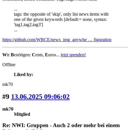
...
tags: the opposite of 'skip', only list news items with
one of the given keywords [default:= none, syntax:
'tag1,tag2,tag3']
...
https://github.com/WBCE/news_img_anywhe … figuration
W
ir
B
enötigen:
C
ents,
E
uros...
jetzt spenden!
Offline
Liked by:
mk70
#9
13.06.2025 09:06:02
mk70
Mitglied
Re: NWI: Gruppen - Auch 2 oder mehr bei einem