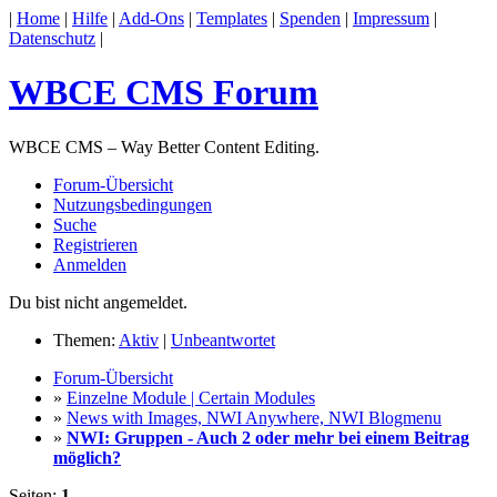
|
Home
|
Hilfe
|
Add-Ons
|
Templates
|
Spenden
|
Impressum
|
Datenschutz
|
WBCE CMS Forum
WBCE CMS – Way Better Content Editing.
Forum-Übersicht
Nutzungsbedingungen
Suche
Registrieren
Anmelden
Du bist nicht angemeldet.
Themen:
Aktiv
|
Unbeantwortet
Forum-Übersicht
»
Einzelne Module | Certain Modules
»
News with Images, NWI Anywhere, NWI Blogmenu
»
NWI: Gruppen - Auch 2 oder mehr bei einem Beitrag
möglich?
Seiten:
1