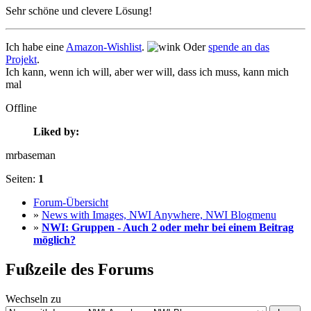
Sehr schöne und clevere Lösung!
Ich habe eine
Amazon-Wishlist
.
Oder
spende an das
Projekt
.
Ich kann, wenn ich will, aber wer will, dass ich muss, kann mich
mal
Offline
Liked by:
mrbaseman
Seiten:
1
Forum-Übersicht
»
News with Images, NWI Anywhere, NWI Blogmenu
»
NWI: Gruppen - Auch 2 oder mehr bei einem Beitrag
möglich?
Fußzeile des Forums
Wechseln zu