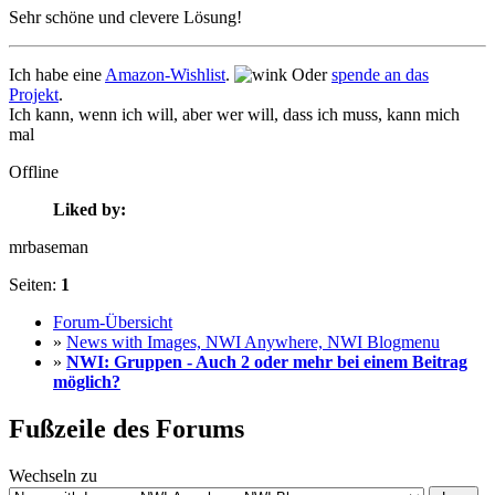
Sehr schöne und clevere Lösung!
Ich habe eine
Amazon-Wishlist
.
Oder
spende an das
Projekt
.
Ich kann, wenn ich will, aber wer will, dass ich muss, kann mich
mal
Offline
Liked by:
mrbaseman
Seiten:
1
Forum-Übersicht
»
News with Images, NWI Anywhere, NWI Blogmenu
»
NWI: Gruppen - Auch 2 oder mehr bei einem Beitrag
möglich?
Fußzeile des Forums
Wechseln zu