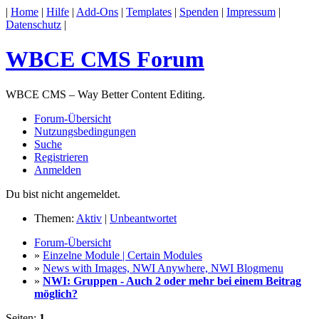
|
Home
|
Hilfe
|
Add-Ons
|
Templates
|
Spenden
|
Impressum
|
Datenschutz
|
WBCE CMS Forum
WBCE CMS – Way Better Content Editing.
Forum-Übersicht
Nutzungsbedingungen
Suche
Registrieren
Anmelden
Du bist nicht angemeldet.
Themen:
Aktiv
|
Unbeantwortet
Forum-Übersicht
»
Einzelne Module | Certain Modules
»
News with Images, NWI Anywhere, NWI Blogmenu
»
NWI: Gruppen - Auch 2 oder mehr bei einem Beitrag
möglich?
Seiten:
1