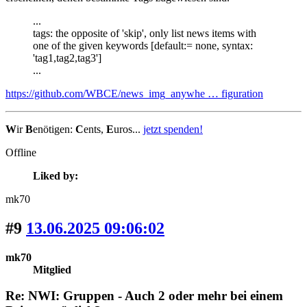
...
tags: the opposite of 'skip', only list news items with
one of the given keywords [default:= none, syntax:
'tag1,tag2,tag3']
...
https://github.com/WBCE/news_img_anywhe … figuration
W
ir
B
enötigen:
C
ents,
E
uros...
jetzt spenden!
Offline
Liked by:
mk70
#9
13.06.2025 09:06:02
mk70
Mitglied
Re: NWI: Gruppen - Auch 2 oder mehr bei einem