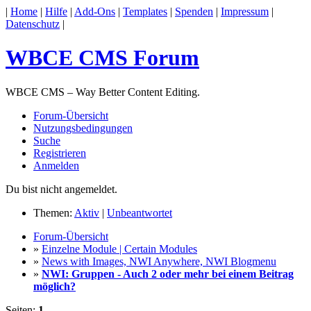
|
Home
|
Hilfe
|
Add-Ons
|
Templates
|
Spenden
|
Impressum
|
Datenschutz
|
WBCE CMS Forum
WBCE CMS – Way Better Content Editing.
Forum-Übersicht
Nutzungsbedingungen
Suche
Registrieren
Anmelden
Du bist nicht angemeldet.
Themen:
Aktiv
|
Unbeantwortet
Forum-Übersicht
»
Einzelne Module | Certain Modules
»
News with Images, NWI Anywhere, NWI Blogmenu
»
NWI: Gruppen - Auch 2 oder mehr bei einem Beitrag
möglich?
Seiten:
1