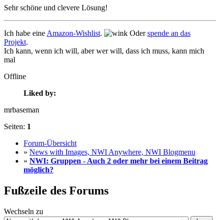
Sehr schöne und clevere Lösung!
Ich habe eine
Amazon-Wishlist
.
Oder
spende an das
Projekt
.
Ich kann, wenn ich will, aber wer will, dass ich muss, kann mich
mal
Offline
Liked by:
mrbaseman
Seiten:
1
Forum-Übersicht
»
News with Images, NWI Anywhere, NWI Blogmenu
»
NWI: Gruppen - Auch 2 oder mehr bei einem Beitrag
möglich?
Fußzeile des Forums
Wechseln zu