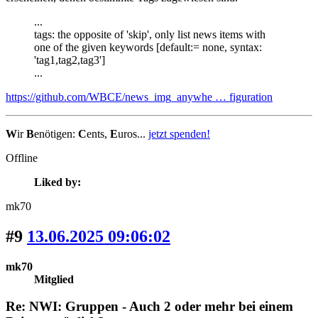
...
tags: the opposite of 'skip', only list news items with
one of the given keywords [default:= none, syntax:
'tag1,tag2,tag3']
...
https://github.com/WBCE/news_img_anywhe … figuration
W
ir
B
enötigen:
C
ents,
E
uros...
jetzt spenden!
Offline
Liked by:
mk70
#9
13.06.2025 09:06:02
mk70
Mitglied
Re: NWI: Gruppen - Auch 2 oder mehr bei einem