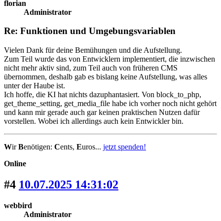
florian
Administrator
Re: Funktionen und Umgebungsvariablen
Vielen Dank für deine Bemühungen und die Aufstellung.
Zum Teil wurde das von Entwicklern implementiert, die inzwischen
nicht mehr aktiv sind, zum Teil auch von früheren CMS
übernommen, deshalb gab es bislang keine Aufstellung, was alles
unter der Haube ist.
Ich hoffe, die KI hat nichts dazuphantasiert. Von block_to_php,
get_theme_setting, get_media_file habe ich vorher noch nicht gehört
und kann mir gerade auch gar keinen praktischen Nutzen dafür
vorstellen. Wobei ich allerdings auch kein Entwickler bin.
W
ir
B
enötigen:
C
ents,
E
uros...
jetzt spenden!
Online
#4
10.07.2025 14:31:02
webbird
Administrator