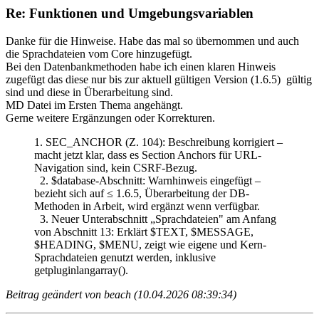
Re: Funktionen und Umgebungsvariablen
Danke für die Hinweise. Habe das mal so übernommen und auch
die Sprachdateien vom Core hinzugefügt.
Bei den Datenbankmethoden habe ich einen klaren Hinweis
zugefügt das diese nur bis zur aktuell gültigen Version (1.6.5) gültig
sind und diese in Überarbeitung sind.
MD Datei im Ersten Thema angehängt.
Gerne weitere Ergänzungen oder Korrekturen.
1. SEC_ANCHOR (Z. 104): Beschreibung korrigiert –
macht jetzt klar, dass es Section Anchors für URL-
Navigation sind, kein CSRF-Bezug.
2. $database-Abschnitt: Warnhinweis eingefügt –
bezieht sich auf ≤ 1.6.5, Überarbeitung der DB-
Methoden in Arbeit, wird ergänzt wenn verfügbar.
3. Neuer Unterabschnitt „Sprachdateien" am Anfang
von Abschnitt 13: Erklärt $TEXT, $MESSAGE,
$HEADING, $MENU, zeigt wie eigene und Kern-
Sprachdateien genutzt werden, inklusive
getpluginlangarray().
Beitrag geändert von beach (10.04.2026 08:39:34)