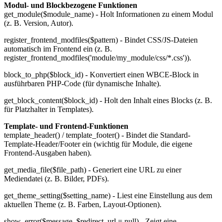
Modul- und Blockbezogene Funktionen
get_module($module_name) - Holt Informationen zu einem Modul
(z. B. Version, Autor).
register_frontend_modfiles($pattern) - Bindet CSS/JS-Dateien
automatisch im Frontend ein (z. B.
register_frontend_modfiles('module/my_module/css/*.css')).
block_to_php($block_id) - Konvertiert einen WBCE-Block in
ausführbaren PHP-Code (für dynamische Inhalte).
get_block_content($block_id) - Holt den Inhalt eines Blocks (z. B.
für Platzhalter in Templates).
Template- und Frontend-Funktionen
template_header() / template_footer() - Bindet die Standard-
Template-Header/Footer ein (wichtig für Module, die eigene
Frontend-Ausgaben haben).
get_media_file($file_path) - Generiert eine URL zu einer
Mediendatei (z. B. Bilder, PDFs).
get_theme_setting($setting_name) - Liest eine Einstellung aus dem
aktuellen Theme (z. B. Farben, Layout-Optionen).
show_error($message, $redirect_url = null) - Zeigt eine