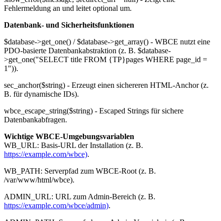
Fehlermeldung an und leitet optional um.
Datenbank- und Sicherheitsfunktionen
$database->get_one() / $database->get_array() - WBCE nutzt eine
PDO-basierte Datenbankabstraktion (z. B. $database-
>get_one("SELECT title FROM {TP}pages WHERE page_id =
1")).
sec_anchor($string) - Erzeugt einen sichereren HTML-Anchor (z.
B. für dynamische IDs).
wbce_escape_string($string) - Escaped Strings für sichere
Datenbankabfragen.
Wichtige WBCE-Umgebungsvariablen
WB_URL: Basis-URL der Installation (z. B.
https://example.com/wbce)
.
WB_PATH: Serverpfad zum WBCE-Root (z. B.
/var/www/html/wbce).
ADMIN_URL: URL zum Admin-Bereich (z. B.
https://example.com/wbce/admin)
.