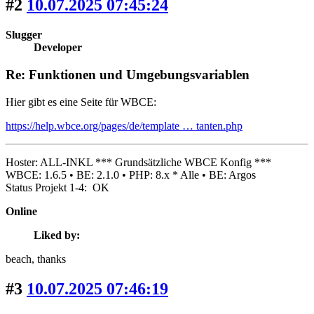
#2
10.07.2025 07:45:24
Slugger
Developer
Re: Funktionen und Umgebungsvariablen
Hier gibt es eine Seite für WBCE:
https://help.wbce.org/pages/de/template … tanten.php
Hoster: ALL-INKL *** Grundsätzliche WBCE Konfig ***
WBCE: 1.6.5 • BE: 2.1.0 • PHP: 8.x * Alle • BE: Argos
Status Projekt 1-4: OK
Online
Liked by:
beach
, thanks
#3
10.07.2025 07:46:19