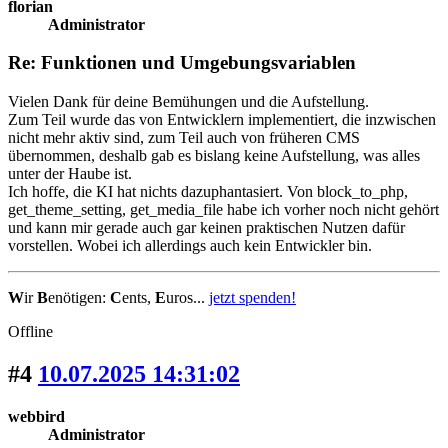
florian
Administrator
Re: Funktionen und Umgebungsvariablen
Vielen Dank für deine Bemühungen und die Aufstellung.
Zum Teil wurde das von Entwicklern implementiert, die inzwischen
nicht mehr aktiv sind, zum Teil auch von früheren CMS
übernommen, deshalb gab es bislang keine Aufstellung, was alles
unter der Haube ist.
Ich hoffe, die KI hat nichts dazuphantasiert. Von block_to_php,
get_theme_setting, get_media_file habe ich vorher noch nicht gehört
und kann mir gerade auch gar keinen praktischen Nutzen dafür
vorstellen. Wobei ich allerdings auch kein Entwickler bin.
W
ir
B
enötigen:
C
ents,
E
uros...
jetzt spenden!
Offline
#4
10.07.2025 14:31:02
webbird
Administrator