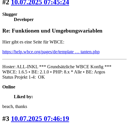
#2
10.07.2025 07:45:24
Slugger
Developer
Re: Funktionen und Umgebungsvariablen
Hier gibt es eine Seite für WBCE:
https://help.wbce.org/pages/de/template … tanten.php
Hoster: ALL-INKL *** Grundsätzliche WBCE Konfig ***
WBCE: 1.6.5 • BE: 2.1.0 • PHP: 8.x * Alle • BE: Argos
Status Projekt 1-4: OK
Online
Liked by:
beach
, thanks
#3
10.07.2025 07:46:19