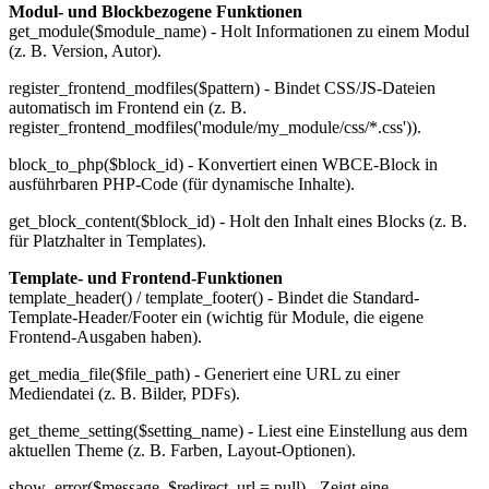
Modul- und Blockbezogene Funktionen
get_module($module_name) - Holt Informationen zu einem Modul
(z. B. Version, Autor).
register_frontend_modfiles($pattern) - Bindet CSS/JS-Dateien
automatisch im Frontend ein (z. B.
register_frontend_modfiles('module/my_module/css/*.css')).
block_to_php($block_id) - Konvertiert einen WBCE-Block in
ausführbaren PHP-Code (für dynamische Inhalte).
get_block_content($block_id) - Holt den Inhalt eines Blocks (z. B.
für Platzhalter in Templates).
Template- und Frontend-Funktionen
template_header() / template_footer() - Bindet die Standard-
Template-Header/Footer ein (wichtig für Module, die eigene
Frontend-Ausgaben haben).
get_media_file($file_path) - Generiert eine URL zu einer
Mediendatei (z. B. Bilder, PDFs).
get_theme_setting($setting_name) - Liest eine Einstellung aus dem
aktuellen Theme (z. B. Farben, Layout-Optionen).
show_error($message, $redirect_url = null) - Zeigt eine