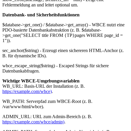
Fehlermeldung an und leitet optional um.
Datenbank- und Sicherheitsfunktionen
$database->get_one() / $database->get_array() - WBCE nutzt eine
PDO-basierte Datenbankabstraktion (z. B. $database-
>get_one("SELECT title FROM {TP}pages WHERE page_id =
1")).
sec_anchor($string) - Erzeugt einen sichereren HTML-Anchor (z.
B. für dynamische IDs).
wbce_escape_string($string) - Escaped Strings für sichere
Datenbankabfragen.
Wichtige WBCE-Umgebungsvariablen
WB_URL: Basis-URL der Installation (z. B.
https://example.com/wbce)
.
WB_PATH: Serverpfad zum WBCE-Root (z. B.
/var/www/html/wbce).
ADMIN_URL: URL zum Admin-Bereich (z. B.
https://example.com/wbce/admin)
.