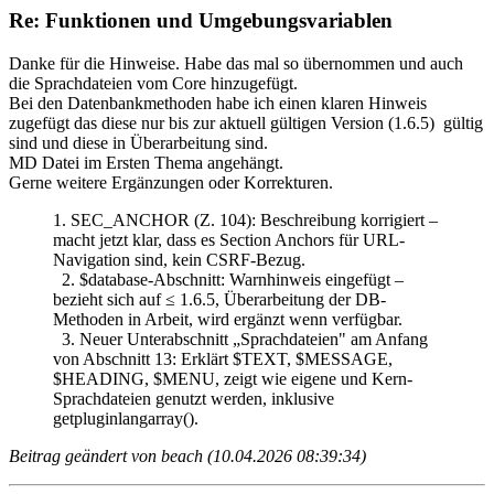
Re: Funktionen und Umgebungsvariablen
Danke für die Hinweise. Habe das mal so übernommen und auch
die Sprachdateien vom Core hinzugefügt.
Bei den Datenbankmethoden habe ich einen klaren Hinweis
zugefügt das diese nur bis zur aktuell gültigen Version (1.6.5) gültig
sind und diese in Überarbeitung sind.
MD Datei im Ersten Thema angehängt.
Gerne weitere Ergänzungen oder Korrekturen.
1. SEC_ANCHOR (Z. 104): Beschreibung korrigiert –
macht jetzt klar, dass es Section Anchors für URL-
Navigation sind, kein CSRF-Bezug.
2. $database-Abschnitt: Warnhinweis eingefügt –
bezieht sich auf ≤ 1.6.5, Überarbeitung der DB-
Methoden in Arbeit, wird ergänzt wenn verfügbar.
3. Neuer Unterabschnitt „Sprachdateien" am Anfang
von Abschnitt 13: Erklärt $TEXT, $MESSAGE,
$HEADING, $MENU, zeigt wie eigene und Kern-
Sprachdateien genutzt werden, inklusive
getpluginlangarray().
Beitrag geändert von beach (10.04.2026 08:39:34)