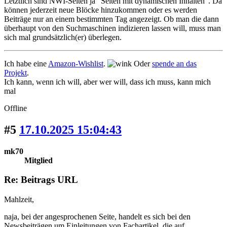
Letztlich sind NWI-Seiten ja "Seiten mit dynamischen Inhalten". Da
können jederzeit neue Blöcke hinzukommen oder es werden
Beiträge nur an einem bestimmten Tag angezeigt. Ob man die dann
überhaupt von den Suchmaschinen indizieren lassen will, muss man
sich mal grundsätzlich(er) überlegen.
Ich habe eine
Amazon-Wishlist
.
Oder
spende an das
Projekt
.
Ich kann, wenn ich will, aber wer will, dass ich muss, kann mich
mal
Offline
#5
17.10.2025 15:04:43
mk70
Mitglied
Re: Beitrags URL
Mahlzeit,
naja, bei der angesprochenen Seite, handelt es sich bei den
Newsbeiträgen um Einleitungen von Fachartikel, die auf