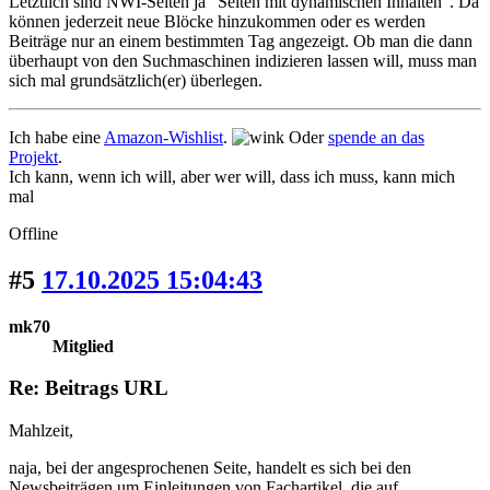
Letztlich sind NWI-Seiten ja "Seiten mit dynamischen Inhalten". Da
können jederzeit neue Blöcke hinzukommen oder es werden
Beiträge nur an einem bestimmten Tag angezeigt. Ob man die dann
überhaupt von den Suchmaschinen indizieren lassen will, muss man
sich mal grundsätzlich(er) überlegen.
Ich habe eine
Amazon-Wishlist
.
Oder
spende an das
Projekt
.
Ich kann, wenn ich will, aber wer will, dass ich muss, kann mich
mal
Offline
#5
17.10.2025 15:04:43
mk70
Mitglied
Re: Beitrags URL
Mahlzeit,
naja, bei der angesprochenen Seite, handelt es sich bei den
Newsbeiträgen um Einleitungen von Fachartikel, die auf