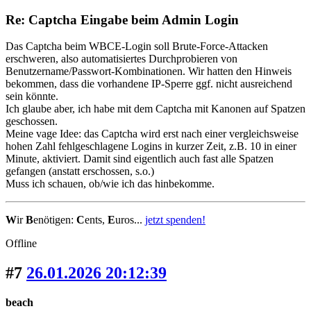
Re: Captcha Eingabe beim Admin Login
Das Captcha beim WBCE-Login soll Brute-Force-Attacken
erschweren, also automatisiertes Durchprobieren von
Benutzername/Passwort-Kombinationen. Wir hatten den Hinweis
bekommen, dass die vorhandene IP-Sperre ggf. nicht ausreichend
sein könnte.
Ich glaube aber, ich habe mit dem Captcha mit Kanonen auf Spatzen
geschossen.
Meine vage Idee: das Captcha wird erst nach einer vergleichsweise
hohen Zahl fehlgeschlagene Logins in kurzer Zeit, z.B. 10 in einer
Minute, aktiviert. Damit sind eigentlich auch fast alle Spatzen
gefangen (anstatt erschossen, s.o.)
Muss ich schauen, ob/wie ich das hinbekomme.
W
ir
B
enötigen:
C
ents,
E
uros...
jetzt spenden!
Offline
#7
26.01.2026 20:12:39
beach