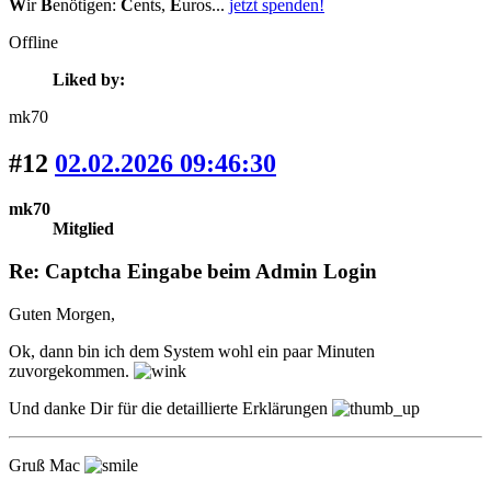
W
ir
B
enötigen:
C
ents,
E
uros...
jetzt spenden!
Offline
Liked by:
mk70
#12
02.02.2026 09:46:30
mk70
Mitglied
Re: Captcha Eingabe beim Admin Login
Guten Morgen,
Ok, dann bin ich dem System wohl ein paar Minuten
zuvorgekommen.
Und danke Dir für die detaillierte Erklärungen
Gruß Mac