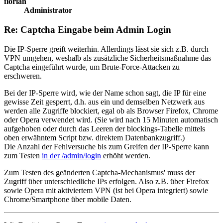
florian
Administrator
Re: Captcha Eingabe beim Admin Login
Die IP-Sperre greift weiterhin. Allerdings lässt sie sich z.B. durch
VPN umgehen, weshalb als zusätzliche Sicherheitsmaßnahme das
Captcha eingeführt wurde, um Brute-Force-Attacken zu
erschweren.
Bei der IP-Sperre wird, wie der Name schon sagt, die IP für eine
gewisse Zeit gesperrt, d.h. aus ein und demselben Netzwerk aus
werden alle Zugriffe blockiert, egal ob als Browser Firefox, Chrome
oder Opera verwendet wird. (Sie wird nach 15 Minuten automatisch
aufgehoben oder durch das Leeren der blockings-Tabelle mittels
oben erwähntem Script bzw. direktem Datenbankzugriff.)
Die Anzahl der Fehlversuche bis zum Greifen der IP-Sperre kann
zum Testen
in der /admin/login
erhöht werden.
Zum Testen des geänderten Captcha-Mechanismus' muss der
Zugriff über unterschiedliche IPs erfolgen. Also z.B. über Firefox
sowie Opera mit aktiviertem VPN (ist bei Opera integriert) sowie
Chrome/Smartphone über mobile Daten.