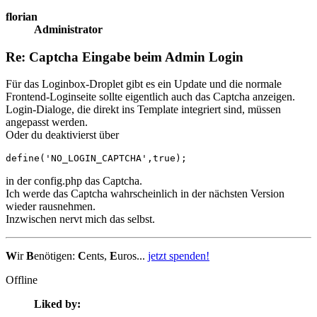
florian
Administrator
Re: Captcha Eingabe beim Admin Login
Für das Loginbox-Droplet gibt es ein Update und die normale
Frontend-Loginseite sollte eigentlich auch das Captcha anzeigen.
Login-Dialoge, die direkt ins Template integriert sind, müssen
angepasst werden.
Oder du deaktivierst über
define('NO_LOGIN_CAPTCHA',true);
in der config.php das Captcha.
Ich werde das Captcha wahrscheinlich in der nächsten Version
wieder rausnehmen.
Inzwischen nervt mich das selbst.
W
ir
B
enötigen:
C
ents,
E
uros...
jetzt spenden!
Offline
Liked by: