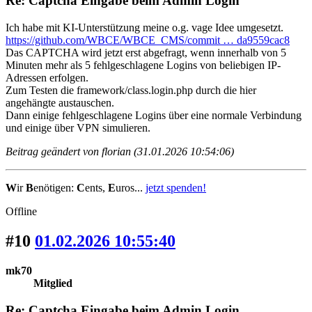
Re: Captcha Eingabe beim Admin Login
Ich habe mit KI-Unterstützung meine o.g. vage Idee umgesetzt.
https://github.com/WBCE/WBCE_CMS/commit … da9559cac8
Das CAPTCHA wird jetzt erst abgefragt, wenn innerhalb von 5
Minuten mehr als 5 fehlgeschlagene Logins von beliebigen IP-
Adressen erfolgen.
Zum Testen die framework/class.login.php durch die hier
angehängte austauschen.
Dann einige fehlgeschlagene Logins über eine normale Verbindung
und einige über VPN simulieren.
Beitrag geändert von florian (31.01.2026 10:54:06)
W
ir
B
enötigen:
C
ents,
E
uros...
jetzt spenden!
Offline
#10
01.02.2026 10:55:40
mk70
Mitglied
Re: Captcha Eingabe beim Admin Login