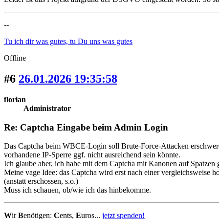
--
Tu ich dir was gutes, tu Du uns was gutes
Offline
#6
26.01.2026 19:35:58
florian
Administrator
Re: Captcha Eingabe beim Admin Login
Das Captcha beim WBCE-Login soll Brute-Force-Attacken erschweren
vorhandene IP-Sperre ggf. nicht ausreichend sein könnte.
Ich glaube aber, ich habe mit dem Captcha mit Kanonen auf Spatzen 
Meine vage Idee: das Captcha wird erst nach einer vergleichsweise hoh
(anstatt erschossen, s.o.)
Muss ich schauen, ob/wie ich das hinbekomme.
W
ir
B
enötigen:
C
ents,
E
uros...
jetzt spenden!