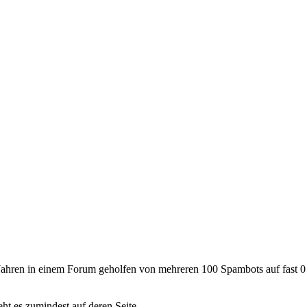
elen Jahren in einem Forum geholfen von mehreren 100 Spambots auf fas
ht es zumindest auf deren Seite