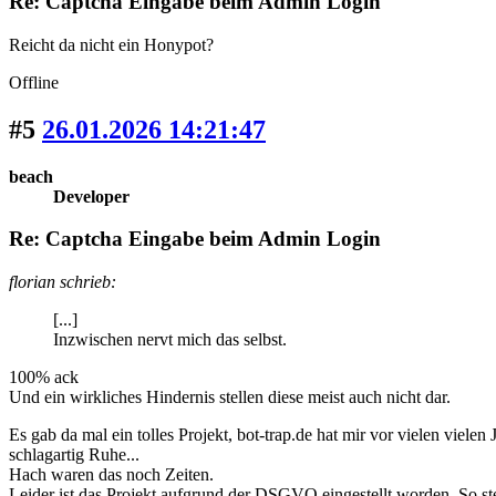
Re: Captcha Eingabe beim Admin Login
Reicht da nicht ein Honypot?
Offline
#5
26.01.2026 14:21:47
beach
Developer
Re: Captcha Eingabe beim Admin Login
florian schrieb:
[...]
Inzwischen nervt mich das selbst.
100% ack
Und ein wirkliches Hindernis stellen diese meist auch nicht dar.
Es gab da mal ein tolles Projekt, bot-trap.de hat mir vor vielen vi
schlagartig Ruhe...
Hach waren das noch Zeiten.
Leider ist das Projekt aufgrund der DSGVO eingestellt worden. So ste