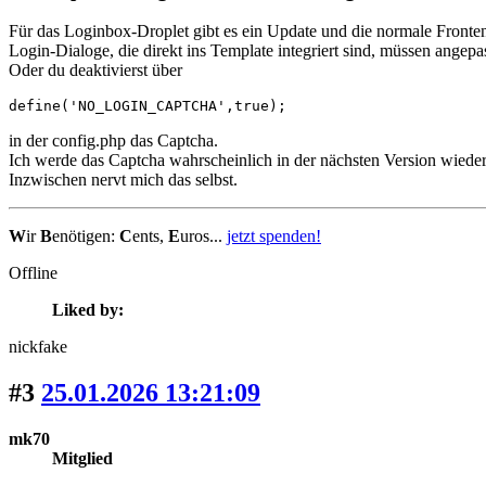
Für das Loginbox-Droplet gibt es ein Update und die normale Fronten
Login-Dialoge, die direkt ins Template integriert sind, müssen angepa
Oder du deaktivierst über
define('NO_LOGIN_CAPTCHA',true);
in der config.php das Captcha.
Ich werde das Captcha wahrscheinlich in der nächsten Version wiede
Inzwischen nervt mich das selbst.
W
ir
B
enötigen:
C
ents,
E
uros...
jetzt spenden!
Offline
Liked by:
nickfake
#3
25.01.2026 13:21:09
mk70
Mitglied