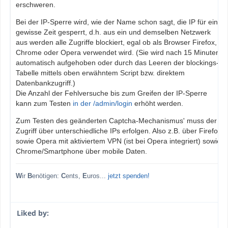
erschweren.
Bei der IP-Sperre wird, wie der Name schon sagt, die IP für eine
gewisse Zeit gesperrt, d.h. aus ein und demselben Netzwerk
aus werden alle Zugriffe blockiert, egal ob als Browser Firefox,
Chrome oder Opera verwendet wird. (Sie wird nach 15 Minuten
automatisch aufgehoben oder durch das Leeren der blockings-
Tabelle mittels oben erwähntem Script bzw. direktem
Datenbankzugriff.)
Die Anzahl der Fehlversuche bis zum Greifen der IP-Sperre
kann zum Testen
in der /admin/login
erhöht werden.
Zum Testen des geänderten Captcha-Mechanismus' muss der
Zugriff über unterschiedliche IPs erfolgen. Also z.B. über Firefox
sowie Opera mit aktiviertem VPN (ist bei Opera integriert) sowie
Chrome/Smartphone über mobile Daten.
W
ir
B
enötigen:
C
ents,
E
uros...
jetzt spenden!
Liked by: