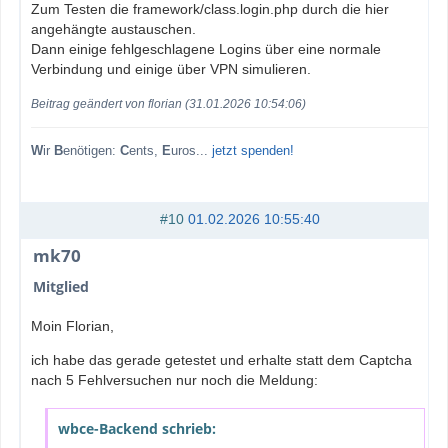
Zum Testen die framework/class.login.php durch die hier
angehängte austauschen.
Dann einige fehlgeschlagene Logins über eine normale
Verbindung und einige über VPN simulieren.
Beitrag geändert von florian (31.01.2026 10:54:06)
W
ir
B
enötigen:
C
ents,
E
uros...
jetzt spenden!
#10
01.02.2026 10:55:40
mk70
Mitglied
Moin Florian,
ich habe das gerade getestet und erhalte statt dem Captcha
nach 5 Fehlversuchen nur noch die Meldung:
wbce-Backend schrieb: