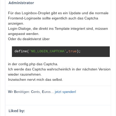
Administrator
Für das Loginbox-Droplet gibt es ein Update und die normale
Frontend-Loginseite sollte eigentlich auch das Captcha
anzeigen.
Login-Dialoge, die direkt ins Template integriert sind, müssen
angepasst werden.
Oder du deaktivierst über
define
(
'NO_LOGIN_CAPTCHA'
,
true
);
in der config.php das Captcha.
Ich werde das Captcha wahrscheinlich in der nächsten Version
wieder rausnehmen.
Inzwischen nervt mich das selbst.
W
ir
B
enötigen:
C
ents,
E
uros...
jetzt spenden!
Liked by: