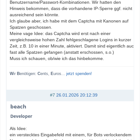
Benutzername/Passwort-Kombinationen. Wir hatten den
Hinweis bekommen, dass die vorhandene IP-Sperre ggf. nicht
ausreichend sein könnte.
Ich glaube aber, ich habe mit dem Captcha mit Kanonen auf
Spatzen geschossen.
Meine vage Idee: das Captcha wird erst nach einer
vergleichsweise hohen Zahl fehlgeschlagene Logins in kurzer
Zeit, z.B. 10 in einer Minute, aktiviert. Damit sind eigentlich auch
fast alle Spatzen gefangen (anstatt erschossen, s.o.)
Muss ich schauen, ob/wie ich das hinbekomme.
W
ir
B
enötigen:
C
ents,
E
uros...
jetzt spenden!
#7
26.01.2026 20:12:39
beach
Developer
Als Idee:
ein verstecktes Eingabefeld mit einem, für Bots verlockendem