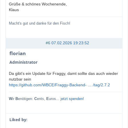
Grüße & schönes Wochenende,
Klaus
Macht's gut und danke für den Fisch!
#6
07.02.2026 19:23:52
florian
Administrator
Da gibt's ein Update für Fraggy, damt sollte das auch wieder
nutzbar sein
https://github.com/WBCE/Fraggy-Backend- … /tag/2.7.2
W
ir
B
enötigen:
C
ents,
E
uros...
jetzt spenden!
Liked by: