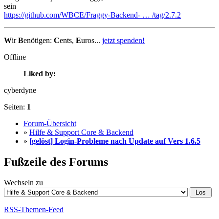
sein
https://github.com/WBCE/Fraggy-Backend- … /tag/2.7.2
W
ir
B
enötigen:
C
ents,
E
uros...
jetzt spenden!
Offline
Liked by:
cyberdyne
Seiten:
1
Forum-Übersicht
»
Hilfe & Support Core & Backend
»
[gelöst] Login-Probleme nach Update auf Vers 1.6.5
Fußzeile des Forums
Wechseln zu
RSS-Themen-Feed