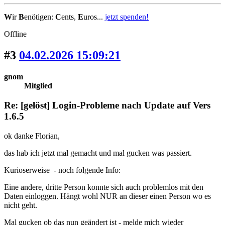
W
ir
B
enötigen:
C
ents,
E
uros...
jetzt spenden!
Offline
#3
04.02.2026 15:09:21
gnom
Mitglied
Re: [gelöst] Login-Probleme nach Update auf Vers
1.6.5
ok danke Florian,
das hab ich jetzt mal gemacht und mal gucken was passiert.
Kurioserweise - noch folgende Info:
Eine andere, dritte Person konnte sich auch problemlos mit den
Daten einloggen. Hängt wohl NUR an dieser einen Person wo es
nicht geht.
Mal gucken ob das nun geändert ist - melde mich wieder