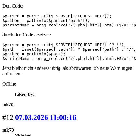
Den Code:
$parsed = parse_url($_SERVER['REQUEST_URI']);

$pathed = pathinfo($parsed["path"]);

$scriptName = preg_replace("/(.php|.html|.htm).+$/u","
durch den Code ersetzen:
$parsed = parse_url($_SERVER['REQUEST_URI'] ?? '');

$path = isset($parsed['path']) ? $parsed['path'] : '/';

$pathed = pathinfo($path);

$scriptName = preg_replace("/(.php|.html|.htm).+$/u","$
Jetzt bleibt nicht anderes übrig, als abzuwarten, ob neue Warnungen
auftretten...
Offline
Liked by:
mk70
#12
07.03.2026 11:00:16
mk70
Mitglied