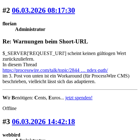
#2
06.03.2026 08:17:30
florian
Administrator
Re: Warnungen beim Short-URL
$_SERVER['REQUEST_URI'] scheint keinen gültiogen Wert
zurückzuliefern.
In diesem Thread
https://processwire.com/talk/topic/2844 … ndex-path/
im 3. Post von unten ist ein Workaround (für ProcessWire CMS)
beschrieben, vielleicht lässt sich das adaptieren.
W
ir
B
enötigen:
C
ents,
E
uros...
jetzt spenden!
Offline
#3
06.03.2026 14:42:18
webbird