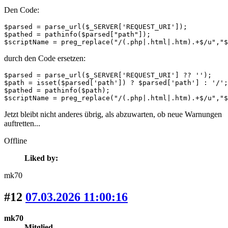
Den Code:
$parsed = parse_url($_SERVER['REQUEST_URI']);

$pathed = pathinfo($parsed["path"]);

$scriptName = preg_replace("/(.php|.html|.htm).+$/u","
durch den Code ersetzen:
$parsed = parse_url($_SERVER['REQUEST_URI'] ?? '');

$path = isset($parsed['path']) ? $parsed['path'] : '/';

$pathed = pathinfo($path);

$scriptName = preg_replace("/(.php|.html|.htm).+$/u","$
Jetzt bleibt nicht anderes übrig, als abzuwarten, ob neue Warnungen
auftretten...
Offline
Liked by:
mk70
#12
07.03.2026 11:00:16
mk70
Mitglied