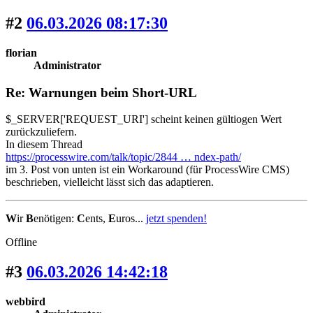
#2
06.03.2026 08:17:30
florian
Administrator
Re: Warnungen beim Short-URL
$_SERVER['REQUEST_URI'] scheint keinen gültiogen Wert
zurückzuliefern.
In diesem Thread
https://processwire.com/talk/topic/2844 … ndex-path/
im 3. Post von unten ist ein Workaround (für ProcessWire CMS)
beschrieben, vielleicht lässt sich das adaptieren.
W
ir
B
enötigen:
C
ents,
E
uros...
jetzt spenden!
Offline
#3
06.03.2026 14:42:18
webbird