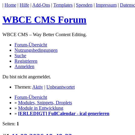
|
Home
|
Hilfe
|
Add-Ons
|
Templates
|
Spenden
|
Impressum
|
Datensc
WBCE CMS Forum
WBCE CMS – Way Better Content Editing.
Forum-Übersicht
Nutzungsbedingungen
Suche
Registrieren
Anmelden
Du bist nicht angemeldet.
Themen:
Aktiv
|
Unbeantwortet
Forum-Übersicht
»
Modules, Snippets, Droplets
»
Module in Entwicklung
»
[ERLEDIGT] FullCalendar - ical generieren
Seiten:
1