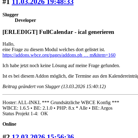
#1
11.03.2026 19:48:33
Slugger
Developer
[ERLEDIGT] FullCalendar - ical generieren
Hallo,
eine Frage zu diesem Modul welches dort gelistet ist.
https://addons.wbce.org/pages/addons.ph … m&item=160
Ich habe jetzt noch keine Lösung auf meine Frage gefunden.
Ist es bei diesem Addon möglich, die Termine aus den Kalendereinträg
Beitrag geändert von Slugger (13.03.2026 15:40:12)
Hoster: ALL-INKL *** Grundsätzliche WBCE Konfig ***
WBCE: 1.6.5 • BE: 2.1.0 • PHP: 8.x * Alle • BE: Argos
Status Projekt 1-4: OK
Online
#2
12.03.2026 15:56:36