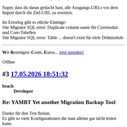
Super, dass du daran gedacht hast, alle Ausgangs-URLs vor dem
Import durch die Ziel-URL zu ersetzen.
Im Errorlog gibt es etliche Einträge:
Site Migrator SQL error: Duplicate column name für Coremodul-
und Core-Tabellen
Site Migrator SQL error: Table ... doesn't exist für viele Drittmodule
W
ir
B
enötigen:
C
ents,
E
uros...
jetzt spenden!
Offline
#3
17.05.2026 18:51:32
beach
Developer
Re: YAMBT Yet another Migration Backup Tool
Danke für den Test florian.
Es gibt so viele Konfigurationen die man alleine gar nicht testen
kann.