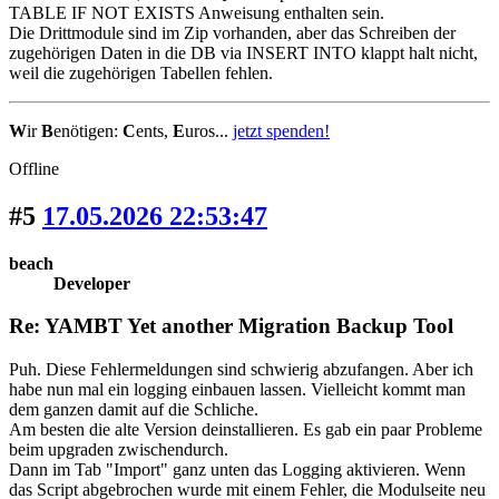
TABLE IF NOT EXISTS Anweisung enthalten sein.
Die Drittmodule sind im Zip vorhanden, aber das Schreiben der
zugehörigen Daten in die DB via INSERT INTO klappt halt nicht,
weil die zugehörigen Tabellen fehlen.
W
ir
B
enötigen:
C
ents,
E
uros...
jetzt spenden!
Offline
#5
17.05.2026 22:53:47
beach
Developer
Re: YAMBT Yet another Migration Backup Tool
Puh. Diese Fehlermeldungen sind schwierig abzufangen. Aber ich
habe nun mal ein logging einbauen lassen. Vielleicht kommt man
dem ganzen damit auf die Schliche.
Am besten die alte Version deinstallieren. Es gab ein paar Probleme
beim upgraden zwischendurch.
Dann im Tab "Import" ganz unten das Logging aktivieren. Wenn
das Script abgebrochen wurde mit einem Fehler, die Modulseite neu