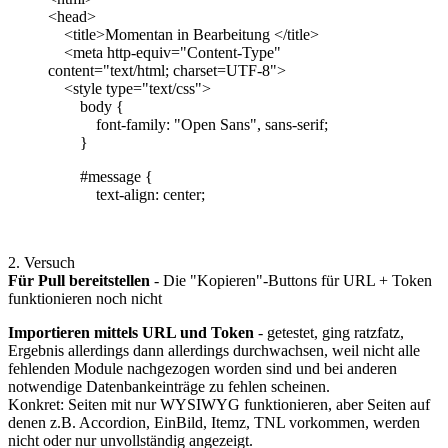
<head>
<title>Momentan in Bearbeitung </title>
<meta http-equiv="Content-Type"
content="text/html; charset=UTF-8">
<style type="text/css">
body {
font-family: "Open Sans", sans-serif;
}
#message {
text-align: center;
2. Versuch
Für Pull bereitstellen
- Die "Kopieren"-Buttons für URL + Token
funktionieren noch nicht
Importieren mittels URL und Token
- getestet, ging ratzfatz,
Ergebnis allerdings dann allerdings durchwachsen, weil nicht alle
fehlenden Module nachgezogen worden sind und bei anderen
notwendige Datenbankeinträge zu fehlen scheinen.
Konkret: Seiten mit nur WYSIWYG funktionieren, aber Seiten auf
denen z.B. Accordion, EinBild, Itemz, TNL vorkommen, werden
nicht oder nur unvollständig angezeigt.