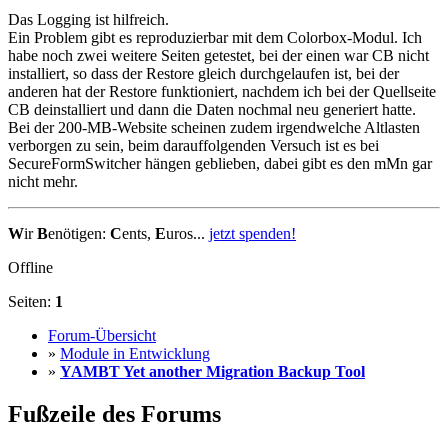
Das Logging ist hilfreich.
Ein Problem gibt es reproduzierbar mit dem Colorbox-Modul. Ich
habe noch zwei weitere Seiten getestet, bei der einen war CB nicht
installiert, so dass der Restore gleich durchgelaufen ist, bei der
anderen hat der Restore funktioniert, nachdem ich bei der Quellseite
CB deinstalliert und dann die Daten nochmal neu generiert hatte.
Bei der 200-MB-Website scheinen zudem irgendwelche Altlasten
verborgen zu sein, beim darauffolgenden Versuch ist es bei
SecureFormSwitcher hängen geblieben, dabei gibt es den mMn gar
nicht mehr.
W
ir
B
enötigen:
C
ents,
E
uros...
jetzt spenden!
Offline
Seiten:
1
Forum-Übersicht
»
Module in Entwicklung
»
YAMBT Yet another Migration Backup Tool
Fußzeile des Forums