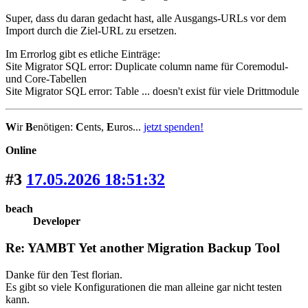
Super, dass du daran gedacht hast, alle Ausgangs-URLs vor dem
Import durch die Ziel-URL zu ersetzen.
Im Errorlog gibt es etliche Einträge:
Site Migrator SQL error: Duplicate column name für Coremodul-
und Core-Tabellen
Site Migrator SQL error: Table ... doesn't exist für viele Drittmodule
W
ir
B
enötigen:
C
ents,
E
uros...
jetzt spenden!
Online
#3
17.05.2026 18:51:32
beach
Developer
Re: YAMBT Yet another Migration Backup Tool
Danke für den Test florian.
Es gibt so viele Konfigurationen die man alleine gar nicht testen
kann.