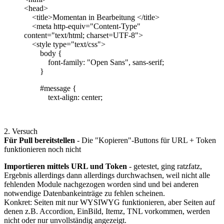
<head>
<title>Momentan in Bearbeitung </title>
<meta http-equiv="Content-Type"
content="text/html; charset=UTF-8">
<style type="text/css">
body {
font-family: "Open Sans", sans-serif;
}
#message {
text-align: center;
2. Versuch
Für Pull bereitstellen
- Die "Kopieren"-Buttons für URL + Token
funktionieren noch nicht
Importieren mittels URL und Token
- getestet, ging ratzfatz,
Ergebnis allerdings dann allerdings durchwachsen, weil nicht alle
fehlenden Module nachgezogen worden sind und bei anderen
notwendige Datenbankeinträge zu fehlen scheinen.
Konkret: Seiten mit nur WYSIWYG funktionieren, aber Seiten auf
denen z.B. Accordion, EinBild, Itemz, TNL vorkommen, werden
nicht oder nur unvollständig angezeigt.