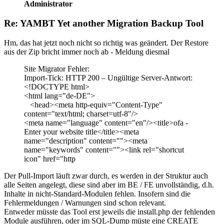
Administrator
Re: YAMBT Yet another Migration Backup Tool
Hm, das hat jetzt noch nicht so richtig was geändert. Der Restore
aus der Zip bricht immer noch ab - Meldung diesmal
Site Migrator Fehler:
Import-Tick: HTTP 200 – Ungültige Server-Antwort:
<!DOCTYPE html>
<html lang="de-DE">
<head><meta http-equiv="Content-Type"
content="text/html; charset=utf-8"/>
<meta name="language" content="en"/><title>ofa -
Enter your website title</title><meta
name="description" content=""><meta
name="keywords" content=""><link rel="shortcut
icon" href="http
Der Pull-Import läuft zwar durch, es werden in der Struktur auch
alle Seiten angelegt, diese sind aber im BE / FE unvollständig, d.h.
Inhalte in nicht-Standard-Modulen fehlen. Insofern sind die
Fehlermeldungen / Warnungen sind schon relevant.
Entweder müsste das Tool erst jeweils die install.php der fehlenden
Module ausführen, oder im SQL-Dump müste eine CREATE