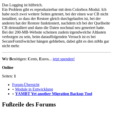
Das Logging ist hilfreich.
Ein Problem gibt es reproduzierbar mit dem Colorbox-Modul. Ich
habe noch zwei weitere Seiten getestet, bei der einen war CB nicht
installiert, so dass der Restore gleich durchgelaufen ist, bei der
anderen hat der Restore funktioniert, nachdem ich bei der Quellseite
CB deinstalliert und dann die Daten nochmal neu generiert hatte.
Bei der 200-MB-Website scheinen zudem irgendwelche Altlasten
verborgen zu sein, beim darauffolgenden Versuch ist es bei
SecureFormSwitcher hängen geblieben, dabei gibt es den mMn gar
nicht mehr.
W
ir
B
enötigen:
C
ents,
E
uros...
jetzt spenden!
Online
Seiten:
1
Forum-Übersicht
»
Module in Entwicklung
»
YAMBT Yet another Migration Backup Tool
Fußzeile des Forums