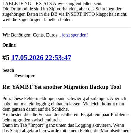
TABLE IF NOT EXISTS Anweisung enthalten sein.
Die Drittmodule sind im Zip vorhanden, aber das Schreiben der
zugehörigen Daten in die DB via INSERT INTO klappt halt nicht,
weil die zugehörigen Tabellen fehlen.
W
ir
B
enötigen:
C
ents,
E
uros...
jetzt spenden!
Online
#5
17.05.2026 22:53:47
beach
Developer
Re: YAMBT Yet another Migration Backup Tool
Puh. Diese Fehlermeldungen sind schwierig abzufangen. Aber ich
habe nun mal ein logging einbauen lassen. Vielleicht kommt man
dem ganzen damit auf die Schliche.
Am besten die alte Version deinstallieren. Es gab ein paar Probleme
beim upgraden zwischendurch.
Dann im Tab "Import" ganz unten das Logging aktivieren. Wenn
das Script abgebrochen wurde mit einem Fehler, die Modulseite neu