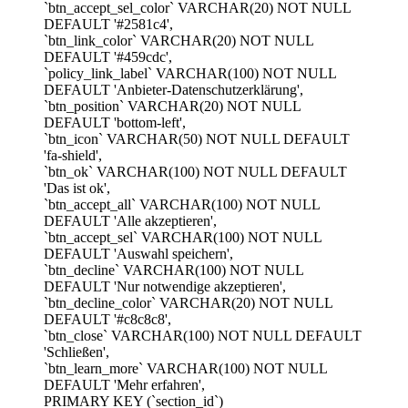
`btn_accept_sel_color` VARCHAR(20) NOT NULL
DEFAULT '#2581c4',
`btn_link_color` VARCHAR(20) NOT NULL
DEFAULT '#459cdc',
`policy_link_label` VARCHAR(100) NOT NULL
DEFAULT 'Anbieter-Datenschutzerklärung',
`btn_position` VARCHAR(20) NOT NULL
DEFAULT 'bottom-left',
`btn_icon` VARCHAR(50) NOT NULL DEFAULT
'fa-shield',
`btn_ok` VARCHAR(100) NOT NULL DEFAULT
'Das ist ok',
`btn_accept_all` VARCHAR(100) NOT NULL
DEFAULT 'Alle akzeptieren',
`btn_accept_sel` VARCHAR(100) NOT NULL
DEFAULT 'Auswahl speichern',
`btn_decline` VARCHAR(100) NOT NULL
DEFAULT 'Nur notwendige akzeptieren',
`btn_decline_color` VARCHAR(20) NOT NULL
DEFAULT '#c8c8c8',
`btn_close` VARCHAR(100) NOT NULL DEFAULT
'Schließen',
`btn_learn_more` VARCHAR(100) NOT NULL
DEFAULT 'Mehr erfahren',
PRIMARY KEY (`section_id`)