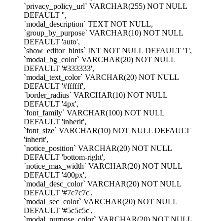
`privacy_policy_url` VARCHAR(255) NOT NULL
DEFAULT '',
`modal_description` TEXT NOT NULL,
`group_by_purpose` VARCHAR(10) NOT NULL
DEFAULT 'auto',
`show_editor_hints` INT NOT NULL DEFAULT '1',
`modal_bg_color` VARCHAR(20) NOT NULL
DEFAULT '#333333',
`modal_text_color` VARCHAR(20) NOT NULL
DEFAULT '#ffffff',
`border_radius` VARCHAR(10) NOT NULL
DEFAULT '4px',
`font_family` VARCHAR(100) NOT NULL
DEFAULT 'inherit',
`font_size` VARCHAR(10) NOT NULL DEFAULT
'inherit',
`notice_position` VARCHAR(20) NOT NULL
DEFAULT 'bottom-right',
`notice_max_width` VARCHAR(20) NOT NULL
DEFAULT '400px',
`modal_desc_color` VARCHAR(20) NOT NULL
DEFAULT '#7c7c7c',
`modal_sec_color` VARCHAR(20) NOT NULL
DEFAULT '#5c5c5c',
`modal_purpose_color` VARCHAR(20) NOT NULL