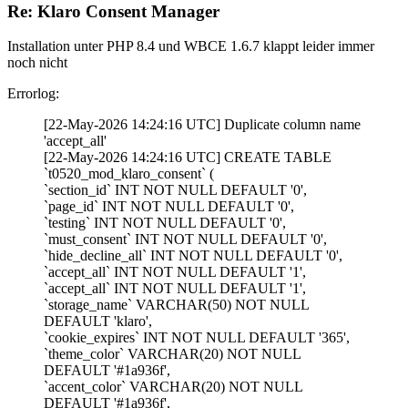
Re: Klaro Consent Manager
Installation unter PHP 8.4 und WBCE 1.6.7 klappt leider immer
noch nicht
Errorlog:
[22-May-2026 14:24:16 UTC] Duplicate column name
'accept_all'
[22-May-2026 14:24:16 UTC] CREATE TABLE
`t0520_mod_klaro_consent` (
`section_id` INT NOT NULL DEFAULT '0',
`page_id` INT NOT NULL DEFAULT '0',
`testing` INT NOT NULL DEFAULT '0',
`must_consent` INT NOT NULL DEFAULT '0',
`hide_decline_all` INT NOT NULL DEFAULT '0',
`accept_all` INT NOT NULL DEFAULT '1',
`accept_all` INT NOT NULL DEFAULT '1',
`storage_name` VARCHAR(50) NOT NULL
DEFAULT 'klaro',
`cookie_expires` INT NOT NULL DEFAULT '365',
`theme_color` VARCHAR(20) NOT NULL
DEFAULT '#1a936f',
`accent_color` VARCHAR(20) NOT NULL
DEFAULT '#1a936f',