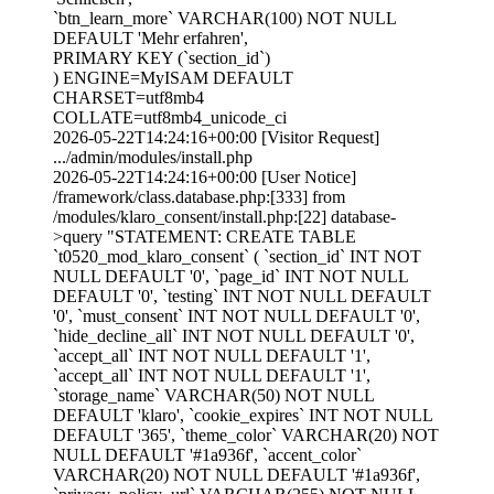
`btn_learn_more` VARCHAR(100) NOT NULL
DEFAULT 'Mehr erfahren',
PRIMARY KEY (`section_id`)
) ENGINE=MyISAM DEFAULT
CHARSET=utf8mb4
COLLATE=utf8mb4_unicode_ci
2026-05-22T14:24:16+00:00 [Visitor Request]
.../admin/modules/install.php
2026-05-22T14:24:16+00:00 [User Notice]
/framework/class.database.php:[333] from
/modules/klaro_consent/install.php:[22] database-
>query "STATEMENT: CREATE TABLE
`t0520_mod_klaro_consent` ( `section_id` INT NOT
NULL DEFAULT '0', `page_id` INT NOT NULL
DEFAULT '0', `testing` INT NOT NULL DEFAULT
'0', `must_consent` INT NOT NULL DEFAULT '0',
`hide_decline_all` INT NOT NULL DEFAULT '0',
`accept_all` INT NOT NULL DEFAULT '1',
`accept_all` INT NOT NULL DEFAULT '1',
`storage_name` VARCHAR(50) NOT NULL
DEFAULT 'klaro', `cookie_expires` INT NOT NULL
DEFAULT '365', `theme_color` VARCHAR(20) NOT
NULL DEFAULT '#1a936f', `accent_color`
VARCHAR(20) NOT NULL DEFAULT '#1a936f',