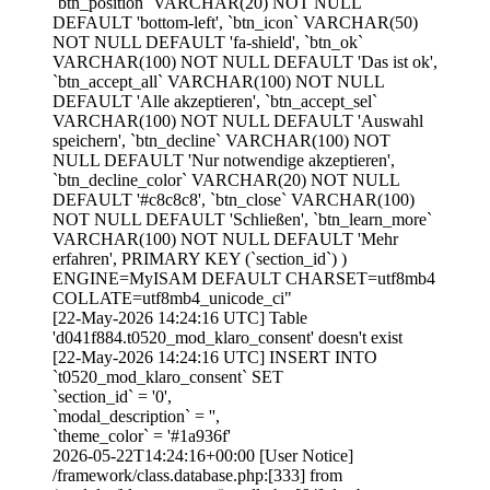
`btn_position` VARCHAR(20) NOT NULL
DEFAULT 'bottom-left', `btn_icon` VARCHAR(50)
NOT NULL DEFAULT 'fa-shield', `btn_ok`
VARCHAR(100) NOT NULL DEFAULT 'Das ist ok',
`btn_accept_all` VARCHAR(100) NOT NULL
DEFAULT 'Alle akzeptieren', `btn_accept_sel`
VARCHAR(100) NOT NULL DEFAULT 'Auswahl
speichern', `btn_decline` VARCHAR(100) NOT
NULL DEFAULT 'Nur notwendige akzeptieren',
`btn_decline_color` VARCHAR(20) NOT NULL
DEFAULT '#c8c8c8', `btn_close` VARCHAR(100)
NOT NULL DEFAULT 'Schließen', `btn_learn_more`
VARCHAR(100) NOT NULL DEFAULT 'Mehr
erfahren', PRIMARY KEY (`section_id`) )
ENGINE=MyISAM DEFAULT CHARSET=utf8mb4
COLLATE=utf8mb4_unicode_ci"
[22-May-2026 14:24:16 UTC] Table
'd041f884.t0520_mod_klaro_consent' doesn't exist
[22-May-2026 14:24:16 UTC] INSERT INTO
`t0520_mod_klaro_consent` SET
`section_id` = '0',
`modal_description` = '',
`theme_color` = '#1a936f'
2026-05-22T14:24:16+00:00 [User Notice]
/framework/class.database.php:[333] from