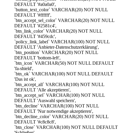
DEFAULT '#a0a0a0',
`button_text_color` VARCHAR(20) NOT NULL
DEFAULT '#ffffff',
`btn_accept_sel_color` VARCHAR(20) NOT NULL
DEFAULT '#2581c4',
`btn_link_color` VARCHAR(20) NOT NULL
DEFAULT '#459cdc',
`policy_link_label` VARCHAR(100) NOT NULL
DEFAULT 'Anbieter-Datenschutzerklärung',
`btn_position` VARCHAR(20) NOT NULL
DEFAULT 'bottom-left',
`btn_icon` VARCHAR(50) NOT NULL DEFAULT
'fa-shield',
`btn_ok` VARCHAR(100) NOT NULL DEFAULT
'Das ist ok',
`btn_accept_all` VARCHAR(100) NOT NULL
DEFAULT 'Alle akzeptieren',
`btn_accept_sel` VARCHAR(100) NOT NULL
DEFAULT 'Auswahl speichern',
`btn_decline` VARCHAR(100) NOT NULL
DEFAULT 'Nur notwendige akzeptieren',
`btn_decline_color` VARCHAR(20) NOT NULL
DEFAULT '#c8c8c8',
`btn_close` VARCHAR(100) NOT NULL DEFAULT
'Schließen',