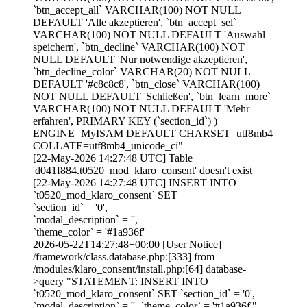
`btn_accept_all` VARCHAR(100) NOT NULL
DEFAULT 'Alle akzeptieren', `btn_accept_sel`
VARCHAR(100) NOT NULL DEFAULT 'Auswahl
speichern', `btn_decline` VARCHAR(100) NOT
NULL DEFAULT 'Nur notwendige akzeptieren',
`btn_decline_color` VARCHAR(20) NOT NULL
DEFAULT '#c8c8c8', `btn_close` VARCHAR(100)
NOT NULL DEFAULT 'Schließen', `btn_learn_more`
VARCHAR(100) NOT NULL DEFAULT 'Mehr
erfahren', PRIMARY KEY (`section_id`) )
ENGINE=MyISAM DEFAULT CHARSET=utf8mb4
COLLATE=utf8mb4_unicode_ci"
[22-May-2026 14:27:48 UTC] Table
'd041f884.t0520_mod_klaro_consent' doesn't exist
[22-May-2026 14:27:48 UTC] INSERT INTO
`t0520_mod_klaro_consent` SET
`section_id` = '0',
`modal_description` = '',
`theme_color` = '#1a936f'
2026-05-22T14:27:48+00:00 [User Notice]
/framework/class.database.php:[333] from
/modules/klaro_consent/install.php:[64] database-
>query "STATEMENT: INSERT INTO
`t0520_mod_klaro_consent` SET `section_id` = '0',
`modal_description` = '', `theme_color` = '#1a936f'"