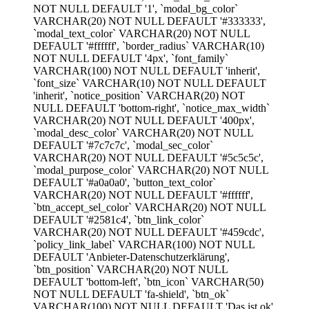
NOT NULL DEFAULT '1', `modal_bg_color`
VARCHAR(20) NOT NULL DEFAULT '#333333',
`modal_text_color` VARCHAR(20) NOT NULL
DEFAULT '#ffffff', `border_radius` VARCHAR(10)
NOT NULL DEFAULT '4px', `font_family`
VARCHAR(100) NOT NULL DEFAULT 'inherit',
`font_size` VARCHAR(10) NOT NULL DEFAULT
'inherit', `notice_position` VARCHAR(20) NOT
NULL DEFAULT 'bottom-right', `notice_max_width`
VARCHAR(20) NOT NULL DEFAULT '400px',
`modal_desc_color` VARCHAR(20) NOT NULL
DEFAULT '#7c7c7c', `modal_sec_color`
VARCHAR(20) NOT NULL DEFAULT '#5c5c5c',
`modal_purpose_color` VARCHAR(20) NOT NULL
DEFAULT '#a0a0a0', `button_text_color`
VARCHAR(20) NOT NULL DEFAULT '#ffffff',
`btn_accept_sel_color` VARCHAR(20) NOT NULL
DEFAULT '#2581c4', `btn_link_color`
VARCHAR(20) NOT NULL DEFAULT '#459cdc',
`policy_link_label` VARCHAR(100) NOT NULL
DEFAULT 'Anbieter-Datenschutzerklärung',
`btn_position` VARCHAR(20) NOT NULL
DEFAULT 'bottom-left', `btn_icon` VARCHAR(50)
NOT NULL DEFAULT 'fa-shield', `btn_ok`
VARCHAR(100) NOT NULL DEFAULT 'Das ist ok',