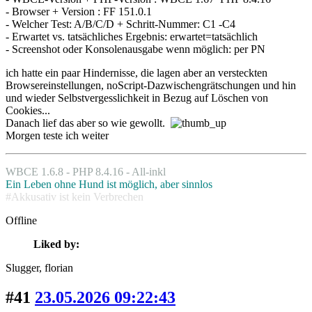
- Browser + Version : FF 151.0.1
- Welcher Test: A/B/C/D + Schritt-Nummer: C1 -C4
- Erwartet vs. tatsächliches Ergebnis: erwartet=tatsächlich
- Screenshot oder Konsolenausgabe wenn möglich: per PN
ich hatte ein paar Hindernisse, die lagen aber an versteckten
Browsereinstellungen, noScript-Dazwischengrätschungen und hin
und wieder Selbstvergesslichkeit in Bezug auf Löschen von
Cookies...
Danach lief das aber so wie gewollt.
Morgen teste ich weiter
WBCE 1.6.8 - PHP 8.4.16 - All-inkl
Ein Leben ohne Hund ist möglich, aber sinnlos
#Akkusativ ist kein Verbrechen
Offline
Liked by:
Slugger
, florian
#41
23.05.2026 09:22:43