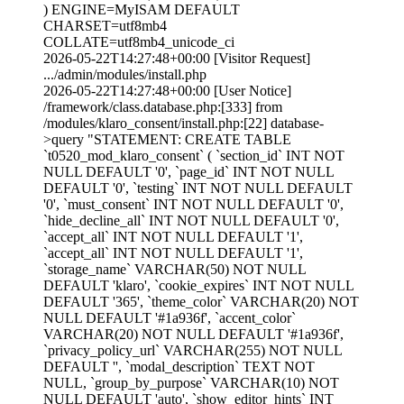
) ENGINE=MyISAM DEFAULT
CHARSET=utf8mb4
COLLATE=utf8mb4_unicode_ci
2026-05-22T14:27:48+00:00 [Visitor Request]
.../admin/modules/install.php
2026-05-22T14:27:48+00:00 [User Notice]
/framework/class.database.php:[333] from
/modules/klaro_consent/install.php:[22] database-
>query "STATEMENT: CREATE TABLE
`t0520_mod_klaro_consent` ( `section_id` INT NOT
NULL DEFAULT '0', `page_id` INT NOT NULL
DEFAULT '0', `testing` INT NOT NULL DEFAULT
'0', `must_consent` INT NOT NULL DEFAULT '0',
`hide_decline_all` INT NOT NULL DEFAULT '0',
`accept_all` INT NOT NULL DEFAULT '1',
`accept_all` INT NOT NULL DEFAULT '1',
`storage_name` VARCHAR(50) NOT NULL
DEFAULT 'klaro', `cookie_expires` INT NOT NULL
DEFAULT '365', `theme_color` VARCHAR(20) NOT
NULL DEFAULT '#1a936f', `accent_color`
VARCHAR(20) NOT NULL DEFAULT '#1a936f',
`privacy_policy_url` VARCHAR(255) NOT NULL
DEFAULT '', `modal_description` TEXT NOT
NULL, `group_by_purpose` VARCHAR(10) NOT
NULL DEFAULT 'auto', `show_editor_hints` INT