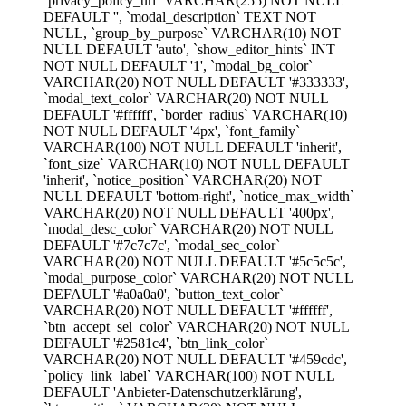
`privacy_policy_url` VARCHAR(255) NOT NULL
DEFAULT '', `modal_description` TEXT NOT
NULL, `group_by_purpose` VARCHAR(10) NOT
NULL DEFAULT 'auto', `show_editor_hints` INT
NOT NULL DEFAULT '1', `modal_bg_color`
VARCHAR(20) NOT NULL DEFAULT '#333333',
`modal_text_color` VARCHAR(20) NOT NULL
DEFAULT '#ffffff', `border_radius` VARCHAR(10)
NOT NULL DEFAULT '4px', `font_family`
VARCHAR(100) NOT NULL DEFAULT 'inherit',
`font_size` VARCHAR(10) NOT NULL DEFAULT
'inherit', `notice_position` VARCHAR(20) NOT
NULL DEFAULT 'bottom-right', `notice_max_width`
VARCHAR(20) NOT NULL DEFAULT '400px',
`modal_desc_color` VARCHAR(20) NOT NULL
DEFAULT '#7c7c7c', `modal_sec_color`
VARCHAR(20) NOT NULL DEFAULT '#5c5c5c',
`modal_purpose_color` VARCHAR(20) NOT NULL
DEFAULT '#a0a0a0', `button_text_color`
VARCHAR(20) NOT NULL DEFAULT '#ffffff',
`btn_accept_sel_color` VARCHAR(20) NOT NULL
DEFAULT '#2581c4', `btn_link_color`
VARCHAR(20) NOT NULL DEFAULT '#459cdc',
`policy_link_label` VARCHAR(100) NOT NULL
DEFAULT 'Anbieter-Datenschutzerklärung',