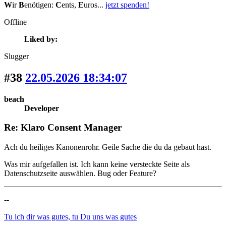
W
ir
B
enötigen:
C
ents,
E
uros...
jetzt spenden!
Offline
Liked by:
Slugger
#38
22.05.2026 18:34:07
beach
Developer
Re: Klaro Consent Manager
Ach du heiliges Kanonenrohr. Geile Sache die du da gebaut hast.
Was mir aufgefallen ist. Ich kann keine versteckte Seite als
Datenschutzseite auswählen. Bug oder Feature?
--
Tu ich dir was gutes, tu Du uns was gutes