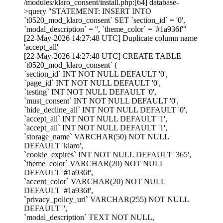
/modules/klaro_consent/install.php:[64] database-
>query "STATEMENT: INSERT INTO
`t0520_mod_klaro_consent` SET `section_id` = '0',
`modal_description` = '', `theme_color` = '#1a936f'"
[22-May-2026 14:27:48 UTC] Duplicate column name
'accept_all'
[22-May-2026 14:27:48 UTC] CREATE TABLE
`t0520_mod_klaro_consent` (
`section_id` INT NOT NULL DEFAULT '0',
`page_id` INT NOT NULL DEFAULT '0',
`testing` INT NOT NULL DEFAULT '0',
`must_consent` INT NOT NULL DEFAULT '0',
`hide_decline_all` INT NOT NULL DEFAULT '0',
`accept_all` INT NOT NULL DEFAULT '1',
`accept_all` INT NOT NULL DEFAULT '1',
`storage_name` VARCHAR(50) NOT NULL
DEFAULT 'klaro',
`cookie_expires` INT NOT NULL DEFAULT '365',
`theme_color` VARCHAR(20) NOT NULL
DEFAULT '#1a936f',
`accent_color` VARCHAR(20) NOT NULL
DEFAULT '#1a936f',
`privacy_policy_url` VARCHAR(255) NOT NULL
DEFAULT '',
`modal_description` TEXT NOT NULL,