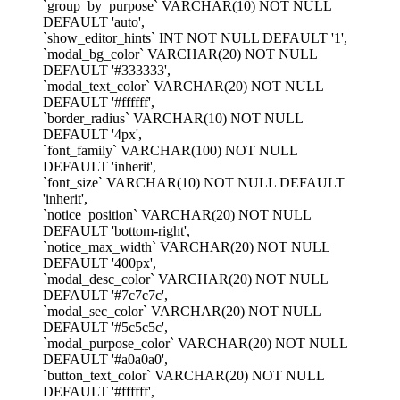
`group_by_purpose` VARCHAR(10) NOT NULL
DEFAULT 'auto',
`show_editor_hints` INT NOT NULL DEFAULT '1',
`modal_bg_color` VARCHAR(20) NOT NULL
DEFAULT '#333333',
`modal_text_color` VARCHAR(20) NOT NULL
DEFAULT '#ffffff',
`border_radius` VARCHAR(10) NOT NULL
DEFAULT '4px',
`font_family` VARCHAR(100) NOT NULL
DEFAULT 'inherit',
`font_size` VARCHAR(10) NOT NULL DEFAULT
'inherit',
`notice_position` VARCHAR(20) NOT NULL
DEFAULT 'bottom-right',
`notice_max_width` VARCHAR(20) NOT NULL
DEFAULT '400px',
`modal_desc_color` VARCHAR(20) NOT NULL
DEFAULT '#7c7c7c',
`modal_sec_color` VARCHAR(20) NOT NULL
DEFAULT '#5c5c5c',
`modal_purpose_color` VARCHAR(20) NOT NULL
DEFAULT '#a0a0a0',
`button_text_color` VARCHAR(20) NOT NULL
DEFAULT '#ffffff',