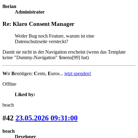
florian
Administrator
Re: Klaro Consent Manager
Weder Bug noch Feature, warum ist eine
Datenschutzseite versteckt?
Damit sie nicht in der Navigation erscheint (wenn das Template
keine "Dummy-Navigation" $menu[99] hat)
W
ir
B
enötigen:
C
ents,
E
uros...
jetzt spenden!
Offline
Liked by:
beach
#42
23.05.2026 09:31:00
beach
Developer