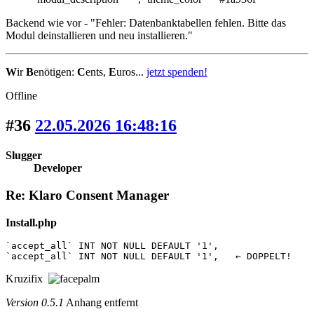
Backend wie vor - "Fehler: Datenbanktabellen fehlen. Bitte das
Modul deinstallieren und neu installieren."
W
ir
B
enötigen:
C
ents,
E
uros...
jetzt spenden!
Offline
#36
22.05.2026 16:48:16
Slugger
Developer
Re: Klaro Consent Manager
Install.php
`accept_all` INT NOT NULL DEFAULT '1',

`accept_all` INT NOT NULL DEFAULT '1',   ← DOPPELT!
Kruzifix
Version 0.5.1
Anhang entfernt