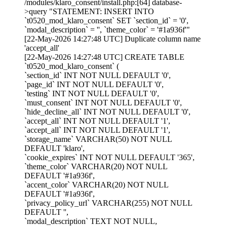
/modules/klaro_consent/install.php:[64] database-
>query "STATEMENT: INSERT INTO
`t0520_mod_klaro_consent` SET `section_id` = '0',
`modal_description` = '', `theme_color` = '#1a936f'"
[22-May-2026 14:27:48 UTC] Duplicate column name
'accept_all'
[22-May-2026 14:27:48 UTC] CREATE TABLE
`t0520_mod_klaro_consent` (
`section_id` INT NOT NULL DEFAULT '0',
`page_id` INT NOT NULL DEFAULT '0',
`testing` INT NOT NULL DEFAULT '0',
`must_consent` INT NOT NULL DEFAULT '0',
`hide_decline_all` INT NOT NULL DEFAULT '0',
`accept_all` INT NOT NULL DEFAULT '1',
`accept_all` INT NOT NULL DEFAULT '1',
`storage_name` VARCHAR(50) NOT NULL
DEFAULT 'klaro',
`cookie_expires` INT NOT NULL DEFAULT '365',
`theme_color` VARCHAR(20) NOT NULL
DEFAULT '#1a936f',
`accent_color` VARCHAR(20) NOT NULL
DEFAULT '#1a936f',
`privacy_policy_url` VARCHAR(255) NOT NULL
DEFAULT '',
`modal_description` TEXT NOT NULL,