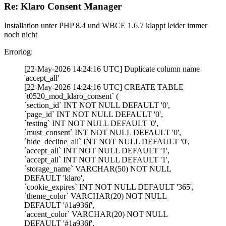
Re: Klaro Consent Manager
Installation unter PHP 8.4 und WBCE 1.6.7 klappt leider immer
noch nicht
Errorlog:
[22-May-2026 14:24:16 UTC] Duplicate column name
'accept_all'
[22-May-2026 14:24:16 UTC] CREATE TABLE
`t0520_mod_klaro_consent` (
`section_id` INT NOT NULL DEFAULT '0',
`page_id` INT NOT NULL DEFAULT '0',
`testing` INT NOT NULL DEFAULT '0',
`must_consent` INT NOT NULL DEFAULT '0',
`hide_decline_all` INT NOT NULL DEFAULT '0',
`accept_all` INT NOT NULL DEFAULT '1',
`accept_all` INT NOT NULL DEFAULT '1',
`storage_name` VARCHAR(50) NOT NULL
DEFAULT 'klaro',
`cookie_expires` INT NOT NULL DEFAULT '365',
`theme_color` VARCHAR(20) NOT NULL
DEFAULT '#1a936f',
`accent_color` VARCHAR(20) NOT NULL
DEFAULT '#1a936f',