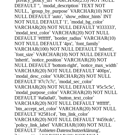
`privacy_policy_url` VARCHAR(255) NOT NULL
DEFAULT '', `modal_description` TEXT NOT
NULL, `group_by_purpose` VARCHAR(10) NOT
NULL DEFAULT 'auto', `show_editor_hints` INT
NOT NULL DEFAULT '1', `modal_bg_color`
VARCHAR(20) NOT NULL DEFAULT '#333333',
`modal_text_color` VARCHAR(20) NOT NULL
DEFAULT '#ffffff', `border_radius` VARCHAR(10)
NOT NULL DEFAULT '4px', `font_family`
VARCHAR(100) NOT NULL DEFAULT 'inherit',
`font_size` VARCHAR(10) NOT NULL DEFAULT
'inherit', `notice_position` VARCHAR(20) NOT
NULL DEFAULT 'bottom-right', `notice_max_width`
VARCHAR(20) NOT NULL DEFAULT '400px',
`modal_desc_color` VARCHAR(20) NOT NULL
DEFAULT '#7c7c7c', `modal_sec_color`
VARCHAR(20) NOT NULL DEFAULT '#5c5c5c',
`modal_purpose_color` VARCHAR(20) NOT NULL
DEFAULT '#a0a0a0', `button_text_color`
VARCHAR(20) NOT NULL DEFAULT '#ffffff',
`btn_accept_sel_color` VARCHAR(20) NOT NULL
DEFAULT '#2581c4', `btn_link_color`
VARCHAR(20) NOT NULL DEFAULT '#459cdc',
`policy_link_label` VARCHAR(100) NOT NULL
DEFAULT 'Anbieter-Datenschutzerklärung',