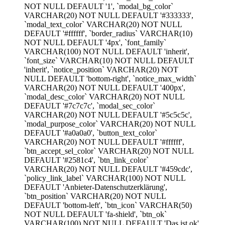
NOT NULL DEFAULT '1', `modal_bg_color`
VARCHAR(20) NOT NULL DEFAULT '#333333',
`modal_text_color` VARCHAR(20) NOT NULL
DEFAULT '#ffffff', `border_radius` VARCHAR(10)
NOT NULL DEFAULT '4px', `font_family`
VARCHAR(100) NOT NULL DEFAULT 'inherit',
`font_size` VARCHAR(10) NOT NULL DEFAULT
'inherit', `notice_position` VARCHAR(20) NOT
NULL DEFAULT 'bottom-right', `notice_max_width`
VARCHAR(20) NOT NULL DEFAULT '400px',
`modal_desc_color` VARCHAR(20) NOT NULL
DEFAULT '#7c7c7c', `modal_sec_color`
VARCHAR(20) NOT NULL DEFAULT '#5c5c5c',
`modal_purpose_color` VARCHAR(20) NOT NULL
DEFAULT '#a0a0a0', `button_text_color`
VARCHAR(20) NOT NULL DEFAULT '#ffffff',
`btn_accept_sel_color` VARCHAR(20) NOT NULL
DEFAULT '#2581c4', `btn_link_color`
VARCHAR(20) NOT NULL DEFAULT '#459cdc',
`policy_link_label` VARCHAR(100) NOT NULL
DEFAULT 'Anbieter-Datenschutzerklärung',
`btn_position` VARCHAR(20) NOT NULL
DEFAULT 'bottom-left', `btn_icon` VARCHAR(50)
NOT NULL DEFAULT 'fa-shield', `btn_ok`
VARCHAR(100) NOT NULL DEFAULT 'Das ist ok',