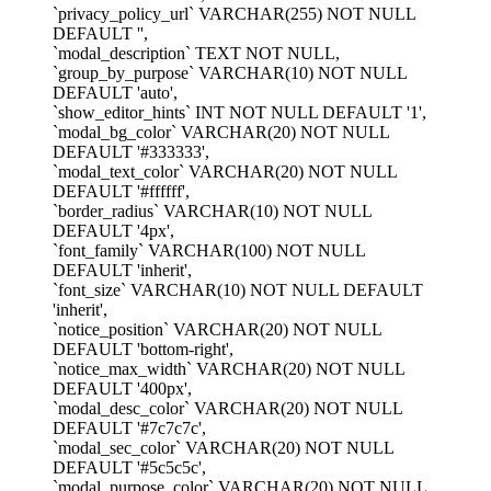
`privacy_policy_url` VARCHAR(255) NOT NULL
DEFAULT '',
`modal_description` TEXT NOT NULL,
`group_by_purpose` VARCHAR(10) NOT NULL
DEFAULT 'auto',
`show_editor_hints` INT NOT NULL DEFAULT '1',
`modal_bg_color` VARCHAR(20) NOT NULL
DEFAULT '#333333',
`modal_text_color` VARCHAR(20) NOT NULL
DEFAULT '#ffffff',
`border_radius` VARCHAR(10) NOT NULL
DEFAULT '4px',
`font_family` VARCHAR(100) NOT NULL
DEFAULT 'inherit',
`font_size` VARCHAR(10) NOT NULL DEFAULT
'inherit',
`notice_position` VARCHAR(20) NOT NULL
DEFAULT 'bottom-right',
`notice_max_width` VARCHAR(20) NOT NULL
DEFAULT '400px',
`modal_desc_color` VARCHAR(20) NOT NULL
DEFAULT '#7c7c7c',
`modal_sec_color` VARCHAR(20) NOT NULL
DEFAULT '#5c5c5c',
`modal_purpose_color` VARCHAR(20) NOT NULL