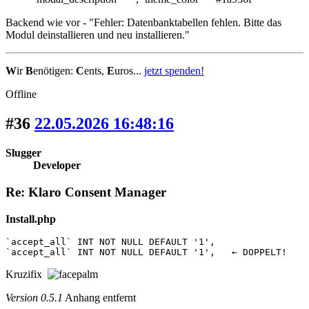
Backend wie vor - "Fehler: Datenbanktabellen fehlen. Bitte das
Modul deinstallieren und neu installieren."
W
ir
B
enötigen:
C
ents,
E
uros...
jetzt spenden!
Offline
#36
22.05.2026 16:48:16
Slugger
Developer
Re: Klaro Consent Manager
Install.php
`accept_all` INT NOT NULL DEFAULT '1',

`accept_all` INT NOT NULL DEFAULT '1',   ← DOPPELT!
Kruzifix
Version 0.5.1
Anhang entfernt