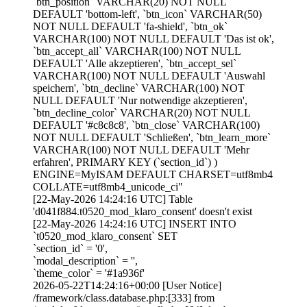
`btn_position` VARCHAR(20) NOT NULL
DEFAULT 'bottom-left', `btn_icon` VARCHAR(50)
NOT NULL DEFAULT 'fa-shield', `btn_ok`
VARCHAR(100) NOT NULL DEFAULT 'Das ist ok',
`btn_accept_all` VARCHAR(100) NOT NULL
DEFAULT 'Alle akzeptieren', `btn_accept_sel`
VARCHAR(100) NOT NULL DEFAULT 'Auswahl
speichern', `btn_decline` VARCHAR(100) NOT
NULL DEFAULT 'Nur notwendige akzeptieren',
`btn_decline_color` VARCHAR(20) NOT NULL
DEFAULT '#c8c8c8', `btn_close` VARCHAR(100)
NOT NULL DEFAULT 'Schließen', `btn_learn_more`
VARCHAR(100) NOT NULL DEFAULT 'Mehr
erfahren', PRIMARY KEY (`section_id`) )
ENGINE=MyISAM DEFAULT CHARSET=utf8mb4
COLLATE=utf8mb4_unicode_ci"
[22-May-2026 14:24:16 UTC] Table
'd041f884.t0520_mod_klaro_consent' doesn't exist
[22-May-2026 14:24:16 UTC] INSERT INTO
`t0520_mod_klaro_consent` SET
`section_id` = '0',
`modal_description` = '',
`theme_color` = '#1a936f'
2026-05-22T14:24:16+00:00 [User Notice]
/framework/class.database.php:[333] from