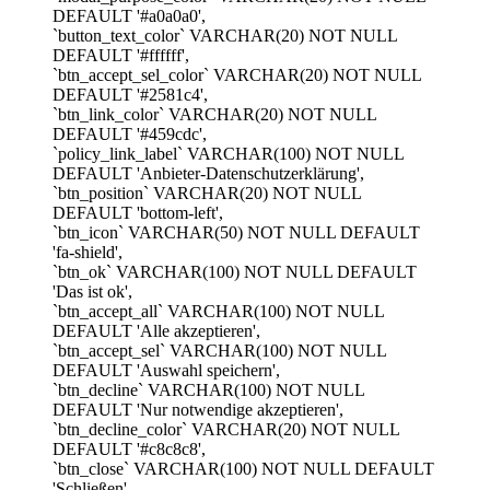
DEFAULT '#a0a0a0',
`button_text_color` VARCHAR(20) NOT NULL
DEFAULT '#ffffff',
`btn_accept_sel_color` VARCHAR(20) NOT NULL
DEFAULT '#2581c4',
`btn_link_color` VARCHAR(20) NOT NULL
DEFAULT '#459cdc',
`policy_link_label` VARCHAR(100) NOT NULL
DEFAULT 'Anbieter-Datenschutzerklärung',
`btn_position` VARCHAR(20) NOT NULL
DEFAULT 'bottom-left',
`btn_icon` VARCHAR(50) NOT NULL DEFAULT
'fa-shield',
`btn_ok` VARCHAR(100) NOT NULL DEFAULT
'Das ist ok',
`btn_accept_all` VARCHAR(100) NOT NULL
DEFAULT 'Alle akzeptieren',
`btn_accept_sel` VARCHAR(100) NOT NULL
DEFAULT 'Auswahl speichern',
`btn_decline` VARCHAR(100) NOT NULL
DEFAULT 'Nur notwendige akzeptieren',
`btn_decline_color` VARCHAR(20) NOT NULL
DEFAULT '#c8c8c8',
`btn_close` VARCHAR(100) NOT NULL DEFAULT
'Schließen',