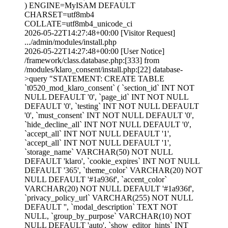
) ENGINE=MyISAM DEFAULT
CHARSET=utf8mb4
COLLATE=utf8mb4_unicode_ci
2026-05-22T14:27:48+00:00 [Visitor Request]
.../admin/modules/install.php
2026-05-22T14:27:48+00:00 [User Notice]
/framework/class.database.php:[333] from
/modules/klaro_consent/install.php:[22] database-
>query "STATEMENT: CREATE TABLE
`t0520_mod_klaro_consent` ( `section_id` INT NOT
NULL DEFAULT '0', `page_id` INT NOT NULL
DEFAULT '0', `testing` INT NOT NULL DEFAULT
'0', `must_consent` INT NOT NULL DEFAULT '0',
`hide_decline_all` INT NOT NULL DEFAULT '0',
`accept_all` INT NOT NULL DEFAULT '1',
`accept_all` INT NOT NULL DEFAULT '1',
`storage_name` VARCHAR(50) NOT NULL
DEFAULT 'klaro', `cookie_expires` INT NOT NULL
DEFAULT '365', `theme_color` VARCHAR(20) NOT
NULL DEFAULT '#1a936f', `accent_color`
VARCHAR(20) NOT NULL DEFAULT '#1a936f',
`privacy_policy_url` VARCHAR(255) NOT NULL
DEFAULT '', `modal_description` TEXT NOT
NULL, `group_by_purpose` VARCHAR(10) NOT
NULL DEFAULT 'auto', `show_editor_hints` INT