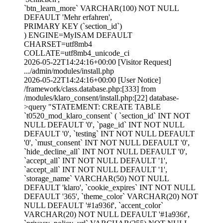
`btn_learn_more` VARCHAR(100) NOT NULL
DEFAULT 'Mehr erfahren',
PRIMARY KEY (`section_id`)
) ENGINE=MyISAM DEFAULT
CHARSET=utf8mb4
COLLATE=utf8mb4_unicode_ci
2026-05-22T14:24:16+00:00 [Visitor Request]
.../admin/modules/install.php
2026-05-22T14:24:16+00:00 [User Notice]
/framework/class.database.php:[333] from
/modules/klaro_consent/install.php:[22] database-
>query "STATEMENT: CREATE TABLE
`t0520_mod_klaro_consent` ( `section_id` INT NOT
NULL DEFAULT '0', `page_id` INT NOT NULL
DEFAULT '0', `testing` INT NOT NULL DEFAULT
'0', `must_consent` INT NOT NULL DEFAULT '0',
`hide_decline_all` INT NOT NULL DEFAULT '0',
`accept_all` INT NOT NULL DEFAULT '1',
`accept_all` INT NOT NULL DEFAULT '1',
`storage_name` VARCHAR(50) NOT NULL
DEFAULT 'klaro', `cookie_expires` INT NOT NULL
DEFAULT '365', `theme_color` VARCHAR(20) NOT
NULL DEFAULT '#1a936f', `accent_color`
VARCHAR(20) NOT NULL DEFAULT '#1a936f',