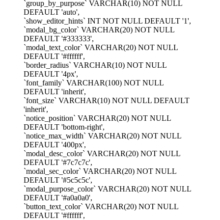
`group_by_purpose` VARCHAR(10) NOT NULL
DEFAULT 'auto',
`show_editor_hints` INT NOT NULL DEFAULT '1',
`modal_bg_color` VARCHAR(20) NOT NULL
DEFAULT '#333333',
`modal_text_color` VARCHAR(20) NOT NULL
DEFAULT '#ffffff',
`border_radius` VARCHAR(10) NOT NULL
DEFAULT '4px',
`font_family` VARCHAR(100) NOT NULL
DEFAULT 'inherit',
`font_size` VARCHAR(10) NOT NULL DEFAULT
'inherit',
`notice_position` VARCHAR(20) NOT NULL
DEFAULT 'bottom-right',
`notice_max_width` VARCHAR(20) NOT NULL
DEFAULT '400px',
`modal_desc_color` VARCHAR(20) NOT NULL
DEFAULT '#7c7c7c',
`modal_sec_color` VARCHAR(20) NOT NULL
DEFAULT '#5c5c5c',
`modal_purpose_color` VARCHAR(20) NOT NULL
DEFAULT '#a0a0a0',
`button_text_color` VARCHAR(20) NOT NULL
DEFAULT '#ffffff',