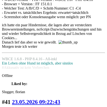
- Browser + Version : FF 151.0.1
- Welcher Test: A/B/C/D + Schritt-Nummer: C1 -C4
- Erwartet vs. tatsächliches Ergebnis: erwartet=tatsächlich
- Screenshot oder Konsolenausgabe wenn möglich: per PN
ich hatte ein paar Hindernisse, die lagen aber an versteckten
Browsereinstellungen, noScript-Dazwischengrätschungen und hin
und wieder Selbstvergesslichkeit in Bezug auf Löschen von
Cookies...
Danach lief das aber so wie gewollt.
Morgen teste ich weiter
WBCE 1.6.8 - PHP 8.4.16 - All-inkl
Ein Leben ohne Hund ist möglich, aber sinnlos
#Akkusativ ist kein Verbrechen
Offline
Liked by:
Slugger
, florian
#41
23.05.2026 09:22:43