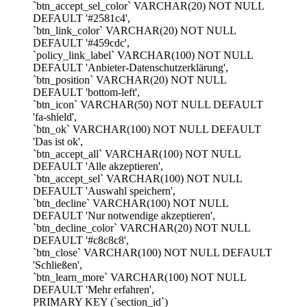
`btn_accept_sel_color` VARCHAR(20) NOT NULL
DEFAULT '#2581c4',
`btn_link_color` VARCHAR(20) NOT NULL
DEFAULT '#459cdc',
`policy_link_label` VARCHAR(100) NOT NULL
DEFAULT 'Anbieter-Datenschutzerklärung',
`btn_position` VARCHAR(20) NOT NULL
DEFAULT 'bottom-left',
`btn_icon` VARCHAR(50) NOT NULL DEFAULT
'fa-shield',
`btn_ok` VARCHAR(100) NOT NULL DEFAULT
'Das ist ok',
`btn_accept_all` VARCHAR(100) NOT NULL
DEFAULT 'Alle akzeptieren',
`btn_accept_sel` VARCHAR(100) NOT NULL
DEFAULT 'Auswahl speichern',
`btn_decline` VARCHAR(100) NOT NULL
DEFAULT 'Nur notwendige akzeptieren',
`btn_decline_color` VARCHAR(20) NOT NULL
DEFAULT '#c8c8c8',
`btn_close` VARCHAR(100) NOT NULL DEFAULT
'Schließen',
`btn_learn_more` VARCHAR(100) NOT NULL
DEFAULT 'Mehr erfahren',
PRIMARY KEY (`section_id`)