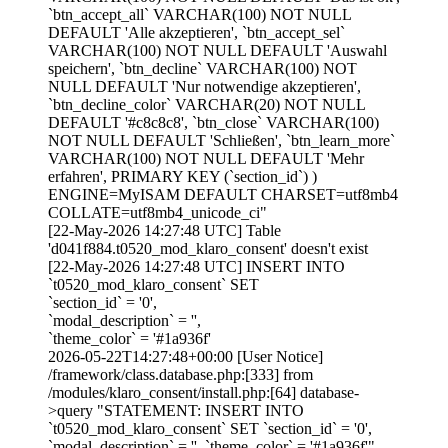
`btn_accept_all` VARCHAR(100) NOT NULL
DEFAULT 'Alle akzeptieren', `btn_accept_sel`
VARCHAR(100) NOT NULL DEFAULT 'Auswahl
speichern', `btn_decline` VARCHAR(100) NOT
NULL DEFAULT 'Nur notwendige akzeptieren',
`btn_decline_color` VARCHAR(20) NOT NULL
DEFAULT '#c8c8c8', `btn_close` VARCHAR(100)
NOT NULL DEFAULT 'Schließen', `btn_learn_more`
VARCHAR(100) NOT NULL DEFAULT 'Mehr
erfahren', PRIMARY KEY (`section_id`) )
ENGINE=MyISAM DEFAULT CHARSET=utf8mb4
COLLATE=utf8mb4_unicode_ci"
[22-May-2026 14:27:48 UTC] Table
'd041f884.t0520_mod_klaro_consent' doesn't exist
[22-May-2026 14:27:48 UTC] INSERT INTO
`t0520_mod_klaro_consent` SET
`section_id` = '0',
`modal_description` = '',
`theme_color` = '#1a936f'
2026-05-22T14:27:48+00:00 [User Notice]
/framework/class.database.php:[333] from
/modules/klaro_consent/install.php:[64] database-
>query "STATEMENT: INSERT INTO
`t0520_mod_klaro_consent` SET `section_id` = '0',
`modal_description` = '', `theme_color` = '#1a936f'"