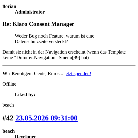
florian
Administrator
Re: Klaro Consent Manager
Weder Bug noch Feature, warum ist eine
Datenschutzseite versteckt?
Damit sie nicht in der Navigation erscheint (wenn das Template
keine "Dummy-Navigation" $menu[99] hat)
W
ir
B
enötigen:
C
ents,
E
uros...
jetzt spenden!
Offline
Liked by:
beach
#42
23.05.2026 09:31:00
beach
Developer