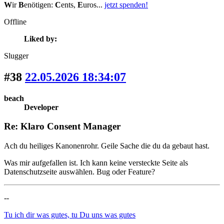
W
ir
B
enötigen:
C
ents,
E
uros...
jetzt spenden!
Offline
Liked by:
Slugger
#38
22.05.2026 18:34:07
beach
Developer
Re: Klaro Consent Manager
Ach du heiliges Kanonenrohr. Geile Sache die du da gebaut hast.
Was mir aufgefallen ist. Ich kann keine versteckte Seite als
Datenschutzseite auswählen. Bug oder Feature?
--
Tu ich dir was gutes, tu Du uns was gutes