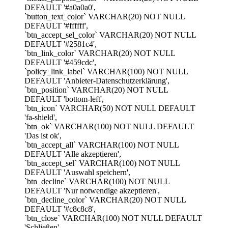
DEFAULT '#a0a0a0',
`button_text_color` VARCHAR(20) NOT NULL
DEFAULT '#ffffff',
`btn_accept_sel_color` VARCHAR(20) NOT NULL
DEFAULT '#2581c4',
`btn_link_color` VARCHAR(20) NOT NULL
DEFAULT '#459cdc',
`policy_link_label` VARCHAR(100) NOT NULL
DEFAULT 'Anbieter-Datenschutzerklärung',
`btn_position` VARCHAR(20) NOT NULL
DEFAULT 'bottom-left',
`btn_icon` VARCHAR(50) NOT NULL DEFAULT
'fa-shield',
`btn_ok` VARCHAR(100) NOT NULL DEFAULT
'Das ist ok',
`btn_accept_all` VARCHAR(100) NOT NULL
DEFAULT 'Alle akzeptieren',
`btn_accept_sel` VARCHAR(100) NOT NULL
DEFAULT 'Auswahl speichern',
`btn_decline` VARCHAR(100) NOT NULL
DEFAULT 'Nur notwendige akzeptieren',
`btn_decline_color` VARCHAR(20) NOT NULL
DEFAULT '#c8c8c8',
`btn_close` VARCHAR(100) NOT NULL DEFAULT
'Schließen',