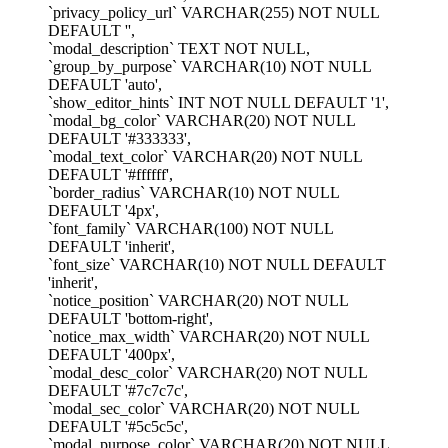
`privacy_policy_url` VARCHAR(255) NOT NULL
DEFAULT '',
`modal_description` TEXT NOT NULL,
`group_by_purpose` VARCHAR(10) NOT NULL
DEFAULT 'auto',
`show_editor_hints` INT NOT NULL DEFAULT '1',
`modal_bg_color` VARCHAR(20) NOT NULL
DEFAULT '#333333',
`modal_text_color` VARCHAR(20) NOT NULL
DEFAULT '#ffffff',
`border_radius` VARCHAR(10) NOT NULL
DEFAULT '4px',
`font_family` VARCHAR(100) NOT NULL
DEFAULT 'inherit',
`font_size` VARCHAR(10) NOT NULL DEFAULT
'inherit',
`notice_position` VARCHAR(20) NOT NULL
DEFAULT 'bottom-right',
`notice_max_width` VARCHAR(20) NOT NULL
DEFAULT '400px',
`modal_desc_color` VARCHAR(20) NOT NULL
DEFAULT '#7c7c7c',
`modal_sec_color` VARCHAR(20) NOT NULL
DEFAULT '#5c5c5c',
`modal_purpose_color` VARCHAR(20) NOT NULL