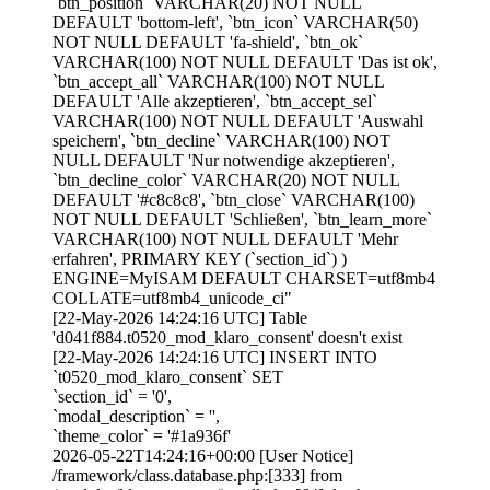
`btn_position` VARCHAR(20) NOT NULL
DEFAULT 'bottom-left', `btn_icon` VARCHAR(50)
NOT NULL DEFAULT 'fa-shield', `btn_ok`
VARCHAR(100) NOT NULL DEFAULT 'Das ist ok',
`btn_accept_all` VARCHAR(100) NOT NULL
DEFAULT 'Alle akzeptieren', `btn_accept_sel`
VARCHAR(100) NOT NULL DEFAULT 'Auswahl
speichern', `btn_decline` VARCHAR(100) NOT
NULL DEFAULT 'Nur notwendige akzeptieren',
`btn_decline_color` VARCHAR(20) NOT NULL
DEFAULT '#c8c8c8', `btn_close` VARCHAR(100)
NOT NULL DEFAULT 'Schließen', `btn_learn_more`
VARCHAR(100) NOT NULL DEFAULT 'Mehr
erfahren', PRIMARY KEY (`section_id`) )
ENGINE=MyISAM DEFAULT CHARSET=utf8mb4
COLLATE=utf8mb4_unicode_ci"
[22-May-2026 14:24:16 UTC] Table
'd041f884.t0520_mod_klaro_consent' doesn't exist
[22-May-2026 14:24:16 UTC] INSERT INTO
`t0520_mod_klaro_consent` SET
`section_id` = '0',
`modal_description` = '',
`theme_color` = '#1a936f'
2026-05-22T14:24:16+00:00 [User Notice]
/framework/class.database.php:[333] from