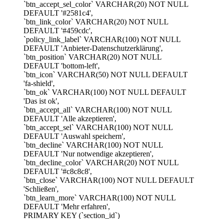
`btn_accept_sel_color` VARCHAR(20) NOT NULL
DEFAULT '#2581c4',
`btn_link_color` VARCHAR(20) NOT NULL
DEFAULT '#459cdc',
`policy_link_label` VARCHAR(100) NOT NULL
DEFAULT 'Anbieter-Datenschutzerklärung',
`btn_position` VARCHAR(20) NOT NULL
DEFAULT 'bottom-left',
`btn_icon` VARCHAR(50) NOT NULL DEFAULT
'fa-shield',
`btn_ok` VARCHAR(100) NOT NULL DEFAULT
'Das ist ok',
`btn_accept_all` VARCHAR(100) NOT NULL
DEFAULT 'Alle akzeptieren',
`btn_accept_sel` VARCHAR(100) NOT NULL
DEFAULT 'Auswahl speichern',
`btn_decline` VARCHAR(100) NOT NULL
DEFAULT 'Nur notwendige akzeptieren',
`btn_decline_color` VARCHAR(20) NOT NULL
DEFAULT '#c8c8c8',
`btn_close` VARCHAR(100) NOT NULL DEFAULT
'Schließen',
`btn_learn_more` VARCHAR(100) NOT NULL
DEFAULT 'Mehr erfahren',
PRIMARY KEY (`section_id`)