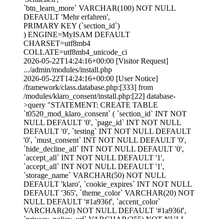
`btn_learn_more` VARCHAR(100) NOT NULL
DEFAULT 'Mehr erfahren',
PRIMARY KEY (`section_id`)
) ENGINE=MyISAM DEFAULT
CHARSET=utf8mb4
COLLATE=utf8mb4_unicode_ci
2026-05-22T14:24:16+00:00 [Visitor Request]
.../admin/modules/install.php
2026-05-22T14:24:16+00:00 [User Notice]
/framework/class.database.php:[333] from
/modules/klaro_consent/install.php:[22] database-
>query "STATEMENT: CREATE TABLE
`t0520_mod_klaro_consent` ( `section_id` INT NOT
NULL DEFAULT '0', `page_id` INT NOT NULL
DEFAULT '0', `testing` INT NOT NULL DEFAULT
'0', `must_consent` INT NOT NULL DEFAULT '0',
`hide_decline_all` INT NOT NULL DEFAULT '0',
`accept_all` INT NOT NULL DEFAULT '1',
`accept_all` INT NOT NULL DEFAULT '1',
`storage_name` VARCHAR(50) NOT NULL
DEFAULT 'klaro', `cookie_expires` INT NOT NULL
DEFAULT '365', `theme_color` VARCHAR(20) NOT
NULL DEFAULT '#1a936f', `accent_color`
VARCHAR(20) NOT NULL DEFAULT '#1a936f',