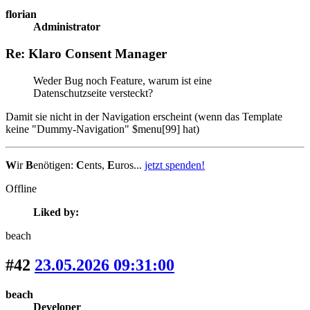
florian
Administrator
Re: Klaro Consent Manager
Weder Bug noch Feature, warum ist eine
Datenschutzseite versteckt?
Damit sie nicht in der Navigation erscheint (wenn das Template
keine "Dummy-Navigation" $menu[99] hat)
W
ir
B
enötigen:
C
ents,
E
uros...
jetzt spenden!
Offline
Liked by:
beach
#42
23.05.2026 09:31:00
beach
Developer