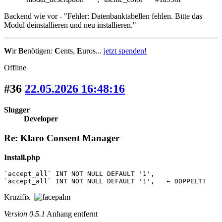
Backend wie vor - "Fehler: Datenbanktabellen fehlen. Bitte das
Modul deinstallieren und neu installieren."
W
ir
B
enötigen:
C
ents,
E
uros...
jetzt spenden!
Offline
#36
22.05.2026 16:48:16
Slugger
Developer
Re: Klaro Consent Manager
Install.php
`accept_all` INT NOT NULL DEFAULT '1',

`accept_all` INT NOT NULL DEFAULT '1',   ← DOPPELT!
Kruzifix
Version 0.5.1
Anhang entfernt