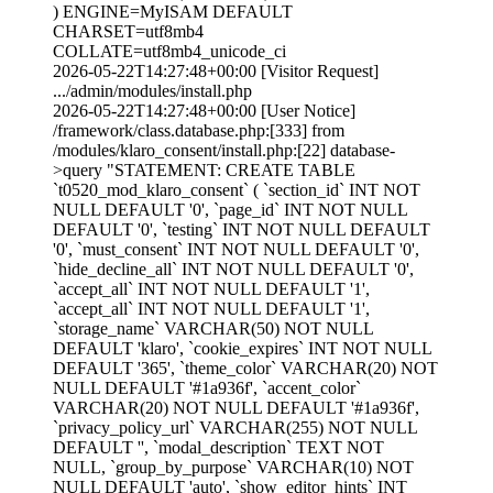
) ENGINE=MyISAM DEFAULT
CHARSET=utf8mb4
COLLATE=utf8mb4_unicode_ci
2026-05-22T14:27:48+00:00 [Visitor Request]
.../admin/modules/install.php
2026-05-22T14:27:48+00:00 [User Notice]
/framework/class.database.php:[333] from
/modules/klaro_consent/install.php:[22] database-
>query "STATEMENT: CREATE TABLE
`t0520_mod_klaro_consent` ( `section_id` INT NOT
NULL DEFAULT '0', `page_id` INT NOT NULL
DEFAULT '0', `testing` INT NOT NULL DEFAULT
'0', `must_consent` INT NOT NULL DEFAULT '0',
`hide_decline_all` INT NOT NULL DEFAULT '0',
`accept_all` INT NOT NULL DEFAULT '1',
`accept_all` INT NOT NULL DEFAULT '1',
`storage_name` VARCHAR(50) NOT NULL
DEFAULT 'klaro', `cookie_expires` INT NOT NULL
DEFAULT '365', `theme_color` VARCHAR(20) NOT
NULL DEFAULT '#1a936f', `accent_color`
VARCHAR(20) NOT NULL DEFAULT '#1a936f',
`privacy_policy_url` VARCHAR(255) NOT NULL
DEFAULT '', `modal_description` TEXT NOT
NULL, `group_by_purpose` VARCHAR(10) NOT
NULL DEFAULT 'auto', `show_editor_hints` INT