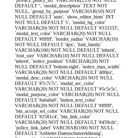
`privacy_policy_url` VARCHAR(255) NOT NULL
DEFAULT '', `modal_description` TEXT NOT
NULL, `group_by_purpose` VARCHAR(10) NOT
NULL DEFAULT 'auto', `show_editor_hints` INT
NOT NULL DEFAULT '1', `modal_bg_color`
VARCHAR(20) NOT NULL DEFAULT '#333333',
`modal_text_color` VARCHAR(20) NOT NULL
DEFAULT '#ffffff', `border_radius` VARCHAR(10)
NOT NULL DEFAULT '4px', `font_family`
VARCHAR(100) NOT NULL DEFAULT 'inherit',
`font_size` VARCHAR(10) NOT NULL DEFAULT
'inherit', `notice_position` VARCHAR(20) NOT
NULL DEFAULT 'bottom-right', `notice_max_width`
VARCHAR(20) NOT NULL DEFAULT '400px',
`modal_desc_color` VARCHAR(20) NOT NULL
DEFAULT '#7c7c7c', `modal_sec_color`
VARCHAR(20) NOT NULL DEFAULT '#5c5c5c',
`modal_purpose_color` VARCHAR(20) NOT NULL
DEFAULT '#a0a0a0', `button_text_color`
VARCHAR(20) NOT NULL DEFAULT '#ffffff',
`btn_accept_sel_color` VARCHAR(20) NOT NULL
DEFAULT '#2581c4', `btn_link_color`
VARCHAR(20) NOT NULL DEFAULT '#459cdc',
`policy_link_label` VARCHAR(100) NOT NULL
DEFAULT 'Anbieter-Datenschutzerklärung',