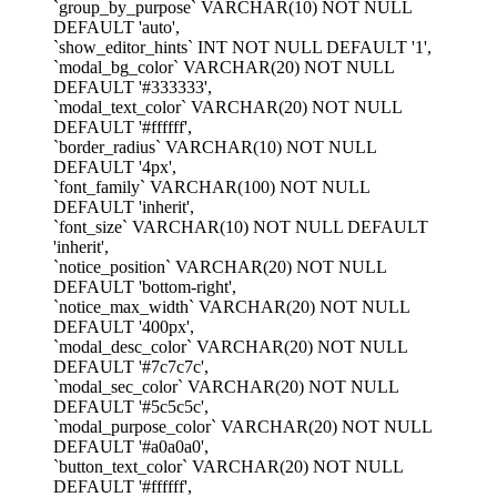
`group_by_purpose` VARCHAR(10) NOT NULL
DEFAULT 'auto',
`show_editor_hints` INT NOT NULL DEFAULT '1',
`modal_bg_color` VARCHAR(20) NOT NULL
DEFAULT '#333333',
`modal_text_color` VARCHAR(20) NOT NULL
DEFAULT '#ffffff',
`border_radius` VARCHAR(10) NOT NULL
DEFAULT '4px',
`font_family` VARCHAR(100) NOT NULL
DEFAULT 'inherit',
`font_size` VARCHAR(10) NOT NULL DEFAULT
'inherit',
`notice_position` VARCHAR(20) NOT NULL
DEFAULT 'bottom-right',
`notice_max_width` VARCHAR(20) NOT NULL
DEFAULT '400px',
`modal_desc_color` VARCHAR(20) NOT NULL
DEFAULT '#7c7c7c',
`modal_sec_color` VARCHAR(20) NOT NULL
DEFAULT '#5c5c5c',
`modal_purpose_color` VARCHAR(20) NOT NULL
DEFAULT '#a0a0a0',
`button_text_color` VARCHAR(20) NOT NULL
DEFAULT '#ffffff',