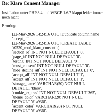
Re: Klaro Consent Manager
Installation unter PHP 8.4 und WBCE 1.6.7 klappt leider immer
noch nicht
Errorlog:
[22-May-2026 14:24:16 UTC] Duplicate column name
'accept_all'
[22-May-2026 14:24:16 UTC] CREATE TABLE
`t0520_mod_klaro_consent` (
`section_id` INT NOT NULL DEFAULT '0',
`page_id` INT NOT NULL DEFAULT '0',
`testing` INT NOT NULL DEFAULT '0',
`must_consent` INT NOT NULL DEFAULT '0',
`hide_decline_all` INT NOT NULL DEFAULT '0',
`accept_all` INT NOT NULL DEFAULT '1',
`accept_all` INT NOT NULL DEFAULT '1',
`storage_name` VARCHAR(50) NOT NULL
DEFAULT 'klaro',
`cookie_expires` INT NOT NULL DEFAULT '365',
`theme_color` VARCHAR(20) NOT NULL
DEFAULT '#1a936f',
`accent_color` VARCHAR(20) NOT NULL
DEFAULT '#1a936f',