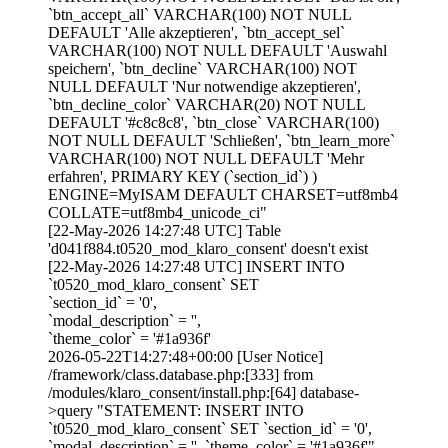
`btn_accept_all` VARCHAR(100) NOT NULL
DEFAULT 'Alle akzeptieren', `btn_accept_sel`
VARCHAR(100) NOT NULL DEFAULT 'Auswahl
speichern', `btn_decline` VARCHAR(100) NOT
NULL DEFAULT 'Nur notwendige akzeptieren',
`btn_decline_color` VARCHAR(20) NOT NULL
DEFAULT '#c8c8c8', `btn_close` VARCHAR(100)
NOT NULL DEFAULT 'Schließen', `btn_learn_more`
VARCHAR(100) NOT NULL DEFAULT 'Mehr
erfahren', PRIMARY KEY (`section_id`) )
ENGINE=MyISAM DEFAULT CHARSET=utf8mb4
COLLATE=utf8mb4_unicode_ci"
[22-May-2026 14:27:48 UTC] Table
'd041f884.t0520_mod_klaro_consent' doesn't exist
[22-May-2026 14:27:48 UTC] INSERT INTO
`t0520_mod_klaro_consent` SET
`section_id` = '0',
`modal_description` = '',
`theme_color` = '#1a936f'
2026-05-22T14:27:48+00:00 [User Notice]
/framework/class.database.php:[333] from
/modules/klaro_consent/install.php:[64] database-
>query "STATEMENT: INSERT INTO
`t0520_mod_klaro_consent` SET `section_id` = '0',
`modal_description` = '', `theme_color` = '#1a936f'"