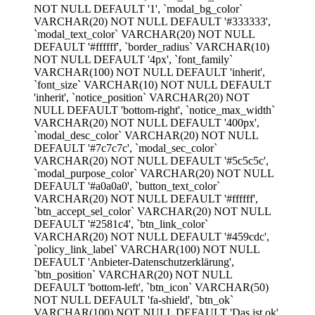
NOT NULL DEFAULT '1', `modal_bg_color`
VARCHAR(20) NOT NULL DEFAULT '#333333',
`modal_text_color` VARCHAR(20) NOT NULL
DEFAULT '#ffffff', `border_radius` VARCHAR(10)
NOT NULL DEFAULT '4px', `font_family`
VARCHAR(100) NOT NULL DEFAULT 'inherit',
`font_size` VARCHAR(10) NOT NULL DEFAULT
'inherit', `notice_position` VARCHAR(20) NOT
NULL DEFAULT 'bottom-right', `notice_max_width`
VARCHAR(20) NOT NULL DEFAULT '400px',
`modal_desc_color` VARCHAR(20) NOT NULL
DEFAULT '#7c7c7c', `modal_sec_color`
VARCHAR(20) NOT NULL DEFAULT '#5c5c5c',
`modal_purpose_color` VARCHAR(20) NOT NULL
DEFAULT '#a0a0a0', `button_text_color`
VARCHAR(20) NOT NULL DEFAULT '#ffffff',
`btn_accept_sel_color` VARCHAR(20) NOT NULL
DEFAULT '#2581c4', `btn_link_color`
VARCHAR(20) NOT NULL DEFAULT '#459cdc',
`policy_link_label` VARCHAR(100) NOT NULL
DEFAULT 'Anbieter-Datenschutzerklärung',
`btn_position` VARCHAR(20) NOT NULL
DEFAULT 'bottom-left', `btn_icon` VARCHAR(50)
NOT NULL DEFAULT 'fa-shield', `btn_ok`
VARCHAR(100) NOT NULL DEFAULT 'Das ist ok',