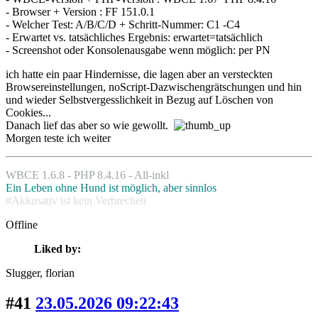
- Browser + Version : FF 151.0.1
- Welcher Test: A/B/C/D + Schritt-Nummer: C1 -C4
- Erwartet vs. tatsächliches Ergebnis: erwartet=tatsächlich
- Screenshot oder Konsolenausgabe wenn möglich: per PN
ich hatte ein paar Hindernisse, die lagen aber an versteckten
Browsereinstellungen, noScript-Dazwischengrätschungen und hin
und wieder Selbstvergesslichkeit in Bezug auf Löschen von
Cookies...
Danach lief das aber so wie gewollt.
Morgen teste ich weiter
WBCE 1.6.8 - PHP 8.4.16 - All-inkl
Ein Leben ohne Hund ist möglich, aber sinnlos
#Akkusativ ist kein Verbrechen
Offline
Liked by:
Slugger
, florian
#41
23.05.2026 09:22:43