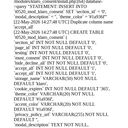
/modules/klaro_consent/install.php:[64] database-
>query "STATEMENT: INSERT INTO
`t0520_mod_klaro_consent` SET `section_id` = '0',
`modal_description` = '', `theme_color` = '#1a936f'"
[22-May-2026 14:27:48 UTC] Duplicate column name
'accept_all'
[22-May-2026 14:27:48 UTC] CREATE TABLE
`t0520_mod_klaro_consent` (
`section_id` INT NOT NULL DEFAULT '0',
`page_id` INT NOT NULL DEFAULT '0',
`testing` INT NOT NULL DEFAULT '0',
`must_consent` INT NOT NULL DEFAULT '0',
`hide_decline_all` INT NOT NULL DEFAULT '0',
`accept_all` INT NOT NULL DEFAULT '1',
`accept_all` INT NOT NULL DEFAULT '1',
`storage_name` VARCHAR(50) NOT NULL
DEFAULT 'klaro',
`cookie_expires` INT NOT NULL DEFAULT '365',
`theme_color` VARCHAR(20) NOT NULL
DEFAULT '#1a936f',
`accent_color` VARCHAR(20) NOT NULL
DEFAULT '#1a936f',
`privacy_policy_url` VARCHAR(255) NOT NULL
DEFAULT '',
`modal_description` TEXT NOT NULL,