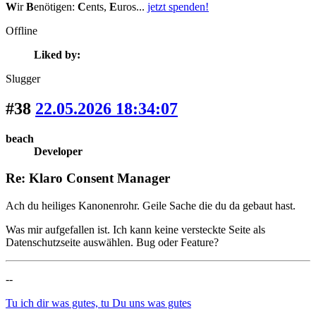
W
ir
B
enötigen:
C
ents,
E
uros...
jetzt spenden!
Offline
Liked by:
Slugger
#38
22.05.2026 18:34:07
beach
Developer
Re: Klaro Consent Manager
Ach du heiliges Kanonenrohr. Geile Sache die du da gebaut hast.
Was mir aufgefallen ist. Ich kann keine versteckte Seite als
Datenschutzseite auswählen. Bug oder Feature?
--
Tu ich dir was gutes, tu Du uns was gutes