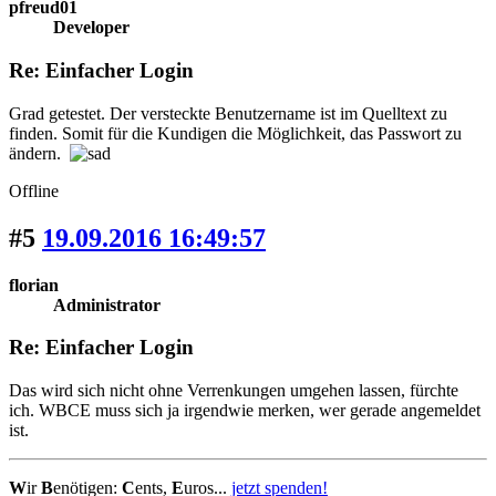
pfreud01
Developer
Re: Einfacher Login
Grad getestet. Der versteckte Benutzername ist im Quelltext zu
finden. Somit für die Kundigen die Möglichkeit, das Passwort zu
ändern.
Offline
#5
19.09.2016 16:49:57
florian
Administrator
Re: Einfacher Login
Das wird sich nicht ohne Verrenkungen umgehen lassen, fürchte
ich. WBCE muss sich ja irgendwie merken, wer gerade angemeldet
ist.
W
ir
B
enötigen:
C
ents,
E
uros...
jetzt spenden!