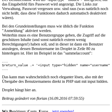
das Eingabefeld fürs Passwort wird angezeigt. Die Links zur
Verwaltung, Passwort vergessen usw. sind raus (was natürlich noch
nicht heißt, dass diese Funktionen dadurch automatisch deaktiviert
wären).
Bei den Grundeinstellungen muss wie üblich die Funktion
"Anmeldung" aktiviert werden.
Weiterhin muss es eine Benutzergruppe geben, die Zugriff auf die
geschützen Inhalte (und sonst natürlich extrem wenig
Berechtigungen!) haben soll, und in dieser ist dann ein Benutzer
anzulegen, dessen Benutzername im Droplet in Zeile 80 zu
hinterlegen ist. Hier im Beispiel ist das "sammelaccount":
...

$return_value .= '<input type="hidden" name="username" 
...
Das kann man wahrscheinlich noch eleganter lösen, also mit der
Übergabe des Benutzernamens direkt in PHP statt mit input hidden.
Droplet hängt hier an.
Beitrag geändert von florian (16.09.2016 07:59:55)
W
ir
B
enötigen:
C
ents,
E
uros...
jetzt spenden!