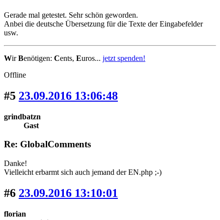
Gerade mal getestet. Sehr schön geworden.
Anbei die deutsche Übersetzung für die Texte der Eingabefelder
usw.
W
ir
B
enötigen:
C
ents,
E
uros...
jetzt spenden!
Offline
#5
23.09.2016 13:06:48
grindbatzn
Gast
Re: GlobalComments
Danke!
Vielleicht erbarmt sich auch jemand der EN.php ;-)
#6
23.09.2016 13:10:01
florian