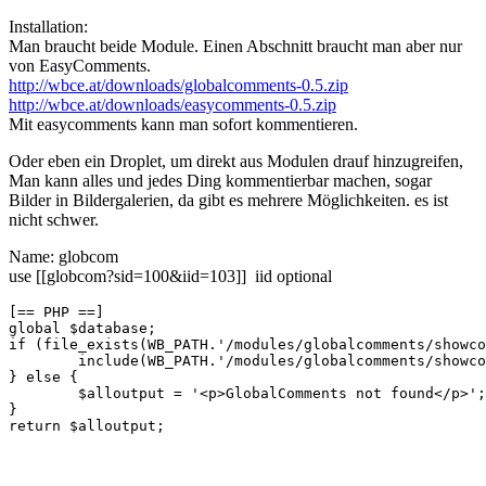
Installation:
Man braucht beide Module. Einen Abschnitt braucht man aber nur
von EasyComments.
http://wbce.at/downloads/globalcomments-0.5.zip
http://wbce.at/downloads/easycomments-0.5.zip
Mit easycomments kann man sofort kommentieren.
Oder eben ein Droplet, um direkt aus Modulen drauf hinzugreifen,
Man kann alles und jedes Ding kommentierbar machen, sogar
Bilder in Bildergalerien, da gibt es mehrere Möglichkeiten. es ist
nicht schwer.
Name: globcom
use [[globcom?sid=100&iid=103]] iid optional
[== PHP ==]

global $database;

if (file_exists(WB_PATH.'/modules/globalcomments/showco
	include(WB_PATH.'/modules/globalcomments/showcomments.php');

} else {

	$alloutput = '<p>GlobalComments not found</p>';

}

return $alloutput;