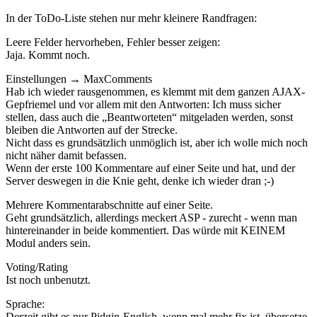
In der ToDo-Liste stehen nur mehr kleinere Randfragen:
Leere Felder hervorheben, Fehler besser zeigen:
Jaja. Kommt noch.
Einstellungen → MaxComments
Hab ich wieder rausgenommen, es klemmt mit dem ganzen AJAX-
Gepfriemel und vor allem mit den Antworten: Ich muss sicher
stellen, dass auch die „Beantworteten“ mitgeladen werden, sonst
bleiben die Antworten auf der Strecke.
Nicht dass es grundsätzlich unmöglich ist, aber ich wolle mich noch
nicht näher damit befassen.
Wenn der erste 100 Kommentare auf einer Seite und hat, und der
Server deswegen in die Knie geht, denke ich wieder dran ;-)
Mehrere Kommentarabschnitte auf einer Seite.
Geht grundsätzlich, allerdings meckert ASP - zurecht - wenn man
hintereinander in beide kommentiert. Das würde mit KEINEM
Modul anders sein.
Voting/Rating
Ist noch unbenutzt.
Sprache:
Derzeit gibt es nur Pidgin-English, wenn mal mehr fix ist, übersetze