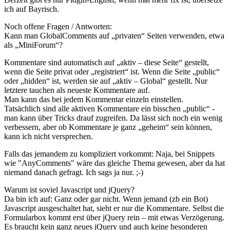
ich auf Bayrisch.
Noch offene Fragen / Antworten:
Kann man GlobalComments auf „privaten“ Seiten verwenden, etwa
als „MiniForum“?
Kommentare sind automatisch auf „aktiv – diese Seite“ gestellt,
wenn die Seite privat oder „registriert“ ist. Wenn die Seite „public“
oder „hidden“ ist, werden sie auf „aktiv – Global“ gestellt. Nur
letztere tauchen als neueste Kommentare auf.
Man kann das bei jedem Kommentar einzeln einstellen.
Tatsächlich sind alle aktiven Kommentare ein bisschen „public“ -
man kann über Tricks drauf zugreifen. Da lässt sich noch ein wenig
verbessern, aber ob Kommentare je ganz „geheim“ sein können,
kann ich nicht versprechen.
Falls das jemandem zu kompliziert vorkommt: Naja, bei Snippets
wie "AnyComments" wäre das gleiche Thema gewesen, aber da hat
niemand danach gefragt. Ich sags ja nur. ;-)
Warum ist soviel Javascript und jQuery?
Da bin ich auf: Ganz oder gar nicht. Wenn jemand (zb ein Bot)
Javascript ausgeschaltet hat, sieht er nur die Kommentare. Selbst die
Formularbox kommt erst über jQuery rein – mit etwas Verzögerung.
Es braucht kein ganz neues jQuery und auch keine besonderen