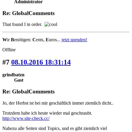
Administrator
Re: GlobalComments
That found I in order.
W
ir
B
enötigen:
C
ents,
E
uros...
jetzt spenden!
Offline
#7
08.10.2016 18:31:14
grindbatzn
Gast
Re: GlobalComments
Jo, der Herbst ist bei mir geschäftlich immer ziemlich dicht..
Trotzdem habe ich heute wieder mal geschraubt.
http://www.site-check.cc/
Nahezu alle Seiten sind Topics, und es gibt ziemlich viel