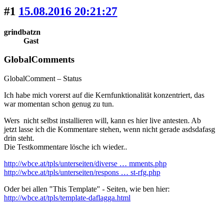
#1
15.08.2016 20:21:27
grindbatzn
Gast
GlobalComments
GlobalComment – Status
Ich habe mich vorerst auf die Kernfunktionalität konzentriert, das
war momentan schon genug zu tun.
Wers nicht selbst installieren will, kann es hier live antesten. Ab
jetzt lasse ich die Kommentare stehen, wenn nicht gerade asdsdafasg
drin steht.
Die Testkommentare lösche ich wieder..
http://wbce.at/tpls/unterseiten/diverse … mments.php
http://wbce.at/tpls/unterseiten/respons … st-rfg.php
Oder bei allen "This Template" - Seiten, wie ben hier:
http://wbce.at/tpls/template-daflagga.html