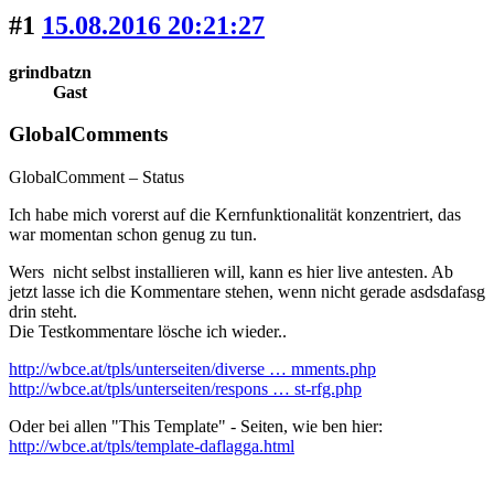
#1
15.08.2016 20:21:27
grindbatzn
Gast
GlobalComments
GlobalComment – Status
Ich habe mich vorerst auf die Kernfunktionalität konzentriert, das
war momentan schon genug zu tun.
Wers nicht selbst installieren will, kann es hier live antesten. Ab
jetzt lasse ich die Kommentare stehen, wenn nicht gerade asdsdafasg
drin steht.
Die Testkommentare lösche ich wieder..
http://wbce.at/tpls/unterseiten/diverse … mments.php
http://wbce.at/tpls/unterseiten/respons … st-rfg.php
Oder bei allen "This Template" - Seiten, wie ben hier:
http://wbce.at/tpls/template-daflagga.html