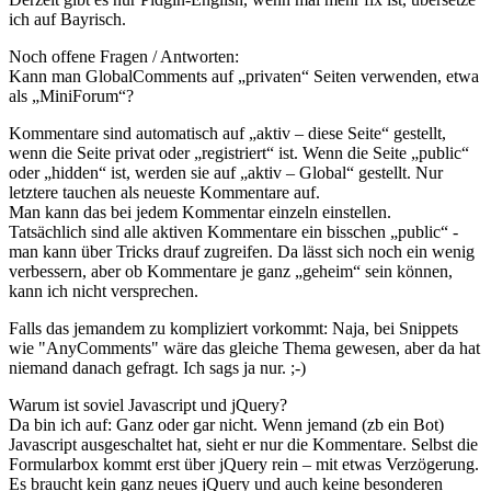
ich auf Bayrisch.
Noch offene Fragen / Antworten:
Kann man GlobalComments auf „privaten“ Seiten verwenden, etwa
als „MiniForum“?
Kommentare sind automatisch auf „aktiv – diese Seite“ gestellt,
wenn die Seite privat oder „registriert“ ist. Wenn die Seite „public“
oder „hidden“ ist, werden sie auf „aktiv – Global“ gestellt. Nur
letztere tauchen als neueste Kommentare auf.
Man kann das bei jedem Kommentar einzeln einstellen.
Tatsächlich sind alle aktiven Kommentare ein bisschen „public“ -
man kann über Tricks drauf zugreifen. Da lässt sich noch ein wenig
verbessern, aber ob Kommentare je ganz „geheim“ sein können,
kann ich nicht versprechen.
Falls das jemandem zu kompliziert vorkommt: Naja, bei Snippets
wie "AnyComments" wäre das gleiche Thema gewesen, aber da hat
niemand danach gefragt. Ich sags ja nur. ;-)
Warum ist soviel Javascript und jQuery?
Da bin ich auf: Ganz oder gar nicht. Wenn jemand (zb ein Bot)
Javascript ausgeschaltet hat, sieht er nur die Kommentare. Selbst die
Formularbox kommt erst über jQuery rein – mit etwas Verzögerung.
Es braucht kein ganz neues jQuery und auch keine besonderen