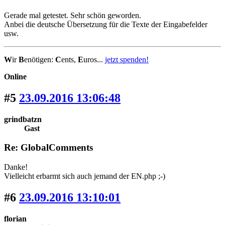
Gerade mal getestet. Sehr schön geworden.
Anbei die deutsche Übersetzung für die Texte der Eingabefelder
usw.
W
ir
B
enötigen:
C
ents,
E
uros...
jetzt spenden!
Online
#5
23.09.2016 13:06:48
grindbatzn
Gast
Re: GlobalComments
Danke!
Vielleicht erbarmt sich auch jemand der EN.php ;-)
#6
23.09.2016 13:10:01
florian