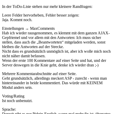
In der ToDo-Liste stehen nur mehr kleinere Randfragen:
Leere Felder hervorheben, Fehler besser zeigen:
Jaja. Kommt noch.
Einstellungen → MaxComments
Hab ich wieder rausgenommen, es klemmt mit dem ganzen AJAX-
Gepfriemel und vor allem mit den Antworten: Ich muss sicher
stellen, dass auch die „Beantworteten“ mitgeladen werden, sonst
bleiben die Antworten auf der Strecke.
Nicht dass es grundsätzlich unmöglich ist, aber ich wolle mich noch
nicht näher damit befassen.
Wenn der erste 100 Kommentare auf einer Seite und hat, und der
Server deswegen in die Knie geht, denke ich wieder dran ;-)
Mehrere Kommentarabschnitte auf einer Seite.
Geht grundsätzlich, allerdings meckert ASP - zurecht - wenn man
hintereinander in beide kommentiert. Das würde mit KEINEM
Modul anders sein.
Voting/Rating
Ist noch unbenutzt.
Sprache:
Derzeit gibt es nur Pidgin-English, wenn mal mehr fix ist, übersetze