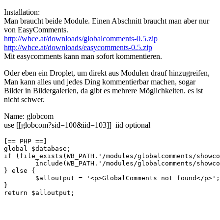
Installation:
Man braucht beide Module. Einen Abschnitt braucht man aber nur
von EasyComments.
http://wbce.at/downloads/globalcomments-0.5.zip
http://wbce.at/downloads/easycomments-0.5.zip
Mit easycomments kann man sofort kommentieren.
Oder eben ein Droplet, um direkt aus Modulen drauf hinzugreifen,
Man kann alles und jedes Ding kommentierbar machen, sogar
Bilder in Bildergalerien, da gibt es mehrere Möglichkeiten. es ist
nicht schwer.
Name: globcom
use [[globcom?sid=100&iid=103]] iid optional
[== PHP ==]

global $database;

if (file_exists(WB_PATH.'/modules/globalcomments/showco
	include(WB_PATH.'/modules/globalcomments/showcomments.php');

} else {

	$alloutput = '<p>GlobalComments not found</p>';

}

return $alloutput;