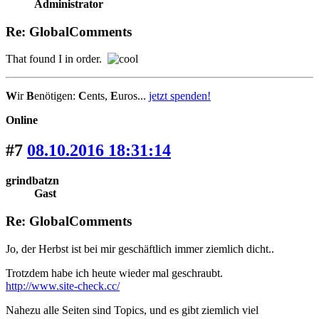
Administrator
Re: GlobalComments
That found I in order.
W
ir
B
enötigen:
C
ents,
E
uros...
jetzt spenden!
Online
#7
08.10.2016 18:31:14
grindbatzn
Gast
Re: GlobalComments
Jo, der Herbst ist bei mir geschäftlich immer ziemlich dicht..
Trotzdem habe ich heute wieder mal geschraubt.
http://www.site-check.cc/
Nahezu alle Seiten sind Topics, und es gibt ziemlich viel