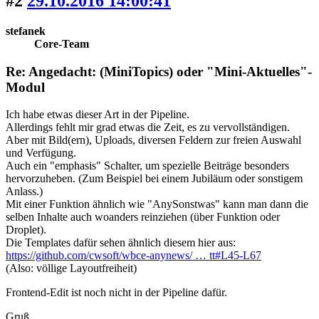
#2
29.10.2016 14:00:41
stefanek
Core-Team
Re: Angedacht: (MiniTopics) oder "Mini-Aktuelles"-
Modul
Ich habe etwas dieser Art in der Pipeline.
Allerdings fehlt mir grad etwas die Zeit, es zu vervollständigen.
Aber mit Bild(ern), Uploads, diversen Feldern zur freien Auswahl
und Verfügung.
Auch ein "emphasis" Schalter, um spezielle Beiträge besonders
hervorzuheben. (Zum Beispiel bei einem Jubiläum oder sonstigem
Anlass.)
Mit einer Funktion ähnlich wie "AnySonstwas" kann man dann die
selben Inhalte auch woanders reinziehen (über Funktion oder
Droplet).
Die Templates dafür sehen ähnlich diesem hier aus:
https://github.com/cwsoft/wbce-anynews/ … tt#L45-L67
(Also: völlige Layoutfreiheit)
Frontend-Edit ist noch nicht in der Pipeline dafür.
Gruß,