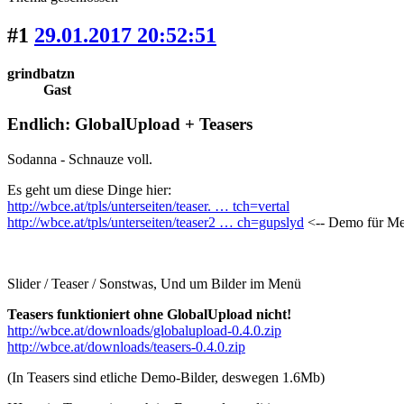
#1
29.01.2017 20:52:51
grindbatzn
Gast
Endlich: GlobalUpload + Teasers
Sodanna - Schnauze voll.
Es geht um diese Dinge hier:
http://wbce.at/tpls/unterseiten/teaser. … tch=vertal
http://wbce.at/tpls/unterseiten/teaser2 … ch=gupslyd
<-- Demo für Me
Slider / Teaser / Sonstwas, Und um Bilder im Menü
Teasers funktioniert ohne GlobalUpload nicht!
http://wbce.at/downloads/globalupload-0.4.0.zip
http://wbce.at/downloads/teasers-0.4.0.zip
(In Teasers sind etliche Demo-Bilder, deswegen 1.6Mb)