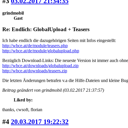
#3
03.02.2017 21:34:35
grindmobil
Gast
Re: Endlich: GlobalUpload + Teasers
Ich habe endlich die dazugehörigen Seiten mit Infos eingestellt:
http://wbce.at/de/module/teasers.php
http://wbce.at/de/module/globalupload.php
Bezüglich Download-Links: Die neueste Version ist immer auch ohne
http://wbce.at/downloads/globalupload.zip
http://wbce.at/downloads/teasers.zip
Die letzten Änderungen betrafen v.a die Hilfe-Dateien und kleine B
Beitrag geändert von grindmobil (03.02.2017 21:37:57)
Liked by:
thanks
, cwsoft
, florian
#4
20.03.2017 19:22:32