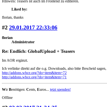
HInweis: Teasers ist auch im Frontend zu editieren.
Liked by:
florian
, thanks
#2
29.01.2017 22:33:06
florian
Administrator
Re: Endlich: GlobalUpload + Teasers
Im AOR ergänzt.
Ich verlinke direkt auf die o.g. Downloads, also bitte Bescheid sagen
http://addons.wbce.org/?do=item&item=72
http://addons.wbce.org/?do=item&item=71
W
ir
B
enötigen:
C
ents,
E
uros...
jetzt spenden!
Offline