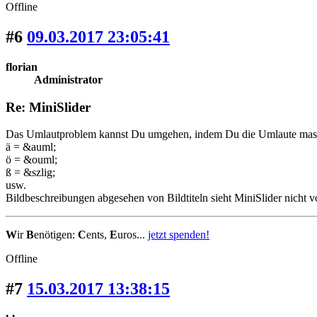
Offline
#6
09.03.2017 23:05:41
florian
Administrator
Re: MiniSlider
Das Umlautproblem kannst Du umgehen, indem Du die Umlaute mask
ä = &auml;
ö = &ouml;
ß = &szlig;
usw.
Bildbeschreibungen abgesehen von Bildtiteln sieht MiniSlider nicht
W
ir
B
enötigen:
C
ents,
E
uros...
jetzt spenden!
Offline
#7
15.03.2017 13:38:15