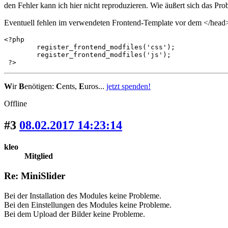
den Fehler kann ich hier nicht reproduzieren. Wie äußert sich das Pr
Eventuell fehlen im verwendeten Frontend-Template vor dem </head>
<?php

	register_frontend_modfiles('css');

	register_frontend_modfiles('js');

 ?>
W
ir
B
enötigen:
C
ents,
E
uros...
jetzt spenden!
Offline
#3
08.02.2017 14:23:14
kleo
Mitglied
Re: MiniSlider
Bei der Installation des Modules keine Probleme.
Bei den Einstellungen des Modules keine Probleme.
Bei dem Upload der Bilder keine Probleme.