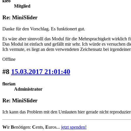
kleo
Mitglied
Re: MiniSlider
Danke für den Vorschlag. Es funktionert gut.
Es wäre aber sinnvolll das Modul für die Mehrsprachigkeit wirklich f
Das Modul ist einfach und gefällt mir sehr. Ich würde es versuchen di
Ich vermute, es liegt an dem verwendeten Zeichensatz bei irgendeine
Offline
#8
15.03.2017 21:01:40
florian
Administrator
Re: MiniSlider
Ich kann das Problem mit den Umlauten hier gerade nicht reproduziere
W
ir
B
enötigen:
C
ents,
E
uros...
jetzt spenden!