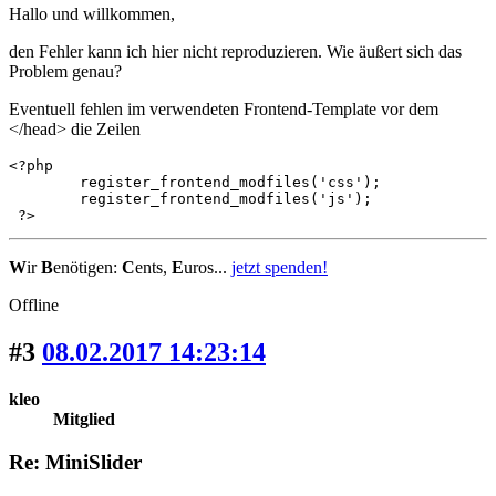
Hallo und willkommen,
den Fehler kann ich hier nicht reproduzieren. Wie äußert sich das
Problem genau?
Eventuell fehlen im verwendeten Frontend-Template vor dem
</head> die Zeilen
<?php

	register_frontend_modfiles('css');

	register_frontend_modfiles('js');

 ?>
W
ir
B
enötigen:
C
ents,
E
uros...
jetzt spenden!
Offline
#3
08.02.2017 14:23:14
kleo
Mitglied
Re: MiniSlider