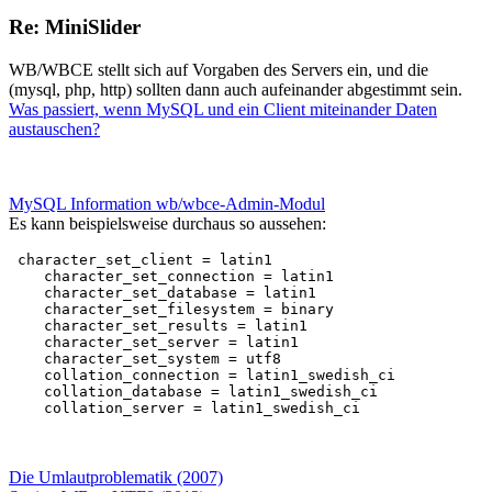
Re: MiniSlider
WB/WBCE stellt sich auf Vorgaben des Servers ein, und die
(mysql, php, http) sollten dann auch aufeinander abgestimmt sein.
Was passiert, wenn MySQL und ein Client miteinander Daten
austauschen?
MySQL Information wb/wbce-Admin-Modul
Es kann beispielsweise durchaus so aussehen:
 character_set_client = latin1    

    character_set_connection = latin1    

    character_set_database = latin1    

    character_set_filesystem = binary    

    character_set_results = latin1    

    character_set_server = latin1    

    character_set_system = utf8    

    collation_connection = latin1_swedish_ci    

    collation_database = latin1_swedish_ci    

    collation_server = latin1_swedish_ci     
Die Umlautproblematik (2007)