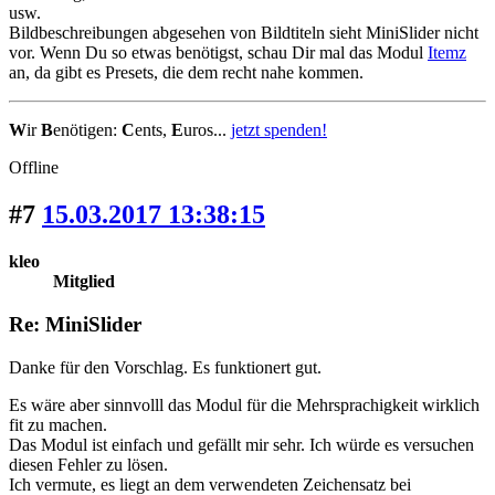
usw.
Bildbeschreibungen abgesehen von Bildtiteln sieht MiniSlider nicht
vor. Wenn Du so etwas benötigst, schau Dir mal das Modul
Itemz
an, da gibt es Presets, die dem recht nahe kommen.
W
ir
B
enötigen:
C
ents,
E
uros...
jetzt spenden!
Offline
#7
15.03.2017 13:38:15
kleo
Mitglied
Re: MiniSlider
Danke für den Vorschlag. Es funktionert gut.
Es wäre aber sinnvolll das Modul für die Mehrsprachigkeit wirklich
fit zu machen.
Das Modul ist einfach und gefällt mir sehr. Ich würde es versuchen
diesen Fehler zu lösen.
Ich vermute, es liegt an dem verwendeten Zeichensatz bei