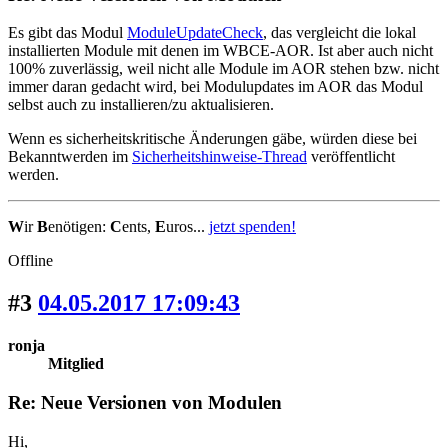
Es gibt das Modul
ModuleUpdateCheck
, das vergleicht die lokal
installierten Module mit denen im WBCE-AOR. Ist aber auch nicht
100% zuverlässig, weil nicht alle Module im AOR stehen bzw. nicht
immer daran gedacht wird, bei Modulupdates im AOR das Modul
selbst auch zu installieren/zu aktualisieren.
Wenn es sicherheitskritische Änderungen gäbe, würden diese bei
Bekanntwerden im
Sicherheitshinweise-Thread
veröffentlicht
werden.
W
ir
B
enötigen:
C
ents,
E
uros...
jetzt spenden!
Offline
#3
04.05.2017 17:09:43
ronja
Mitglied
Re: Neue Versionen von Modulen
Hi,