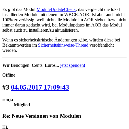
Es gibt das Modul
ModuleUpdateCheck
, das vergleicht die lokal
installierten Module mit denen im WBCE-AOR. Ist aber auch nicht
100% zuverlässig, weil nicht alle Module im AOR stehen bzw. nicht
immer daran gedacht wird, bei Modulupdates im AOR das Modul
selbst auch zu installieren/zu aktualisieren.
Wenn es sicherheitskritische Änderungen gäbe, würden diese bei
Bekanntwerden im
Sicherheitshinweise-Thread
veröffentlicht
werden.
W
ir
B
enötigen:
C
ents,
E
uros...
jetzt spenden!
Offline
#3
04.05.2017 17:09:43
ronja
Mitglied
Re: Neue Versionen von Modulen
Hi,