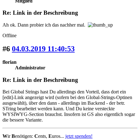
Mitglied
Re: Link in der Beschreibung
Ah ok. Dann probier ich das nachher mal.
Offline
#6
04.03.2019 11:40:53
florian
Administrator
Re: Link in der Beschreibung
Bei Global Strings hast Du allerdings den Vorteil, dass dort ein
[edit]-Link angezeigt wird (sofern bei den Global-Strings-Optinen
ausgewählt), über den dann - allerdings im Backend - der betr.
STring bearbeitet werden kann. Und Du keine versteckte
WYSIWYG-Section brauchst. Insofern ist GS also eigentlich sogar
die bessere Variante.
W
ir
B
enötigen:
C
ents,
E
uros...
jetzt spenden!