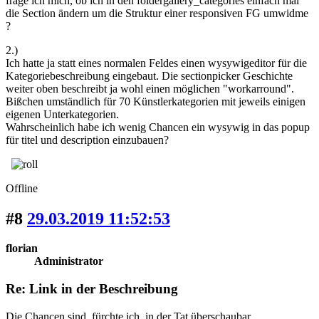
frage ich mich, ob ich in den foldergallery_categories einfach mal
die Section ändern um die Struktur einer responsiven FG umwidme
?
2.)
Ich hatte ja statt eines normalen Feldes einen wysywigeditor für die
Kategoriebeschreibung eingebaut. Die sectionpicker Geschichte
weiter oben beschreibt ja wohl einen möglichen "workarround".
Bißchen umständlich für 70 Künstlerkategorien mit jeweils einigen
eigenen Unterkategorien.
Wahrscheinlich habe ich wenig Chancen ein wysywig in das popup
für titel und description einzubauen?
Offline
#8
29.03.2019 11:52:53
florian
Administrator
Re: Link in der Beschreibung
Die Chancen sind, fürchte ich, in der Tat überschaubar.