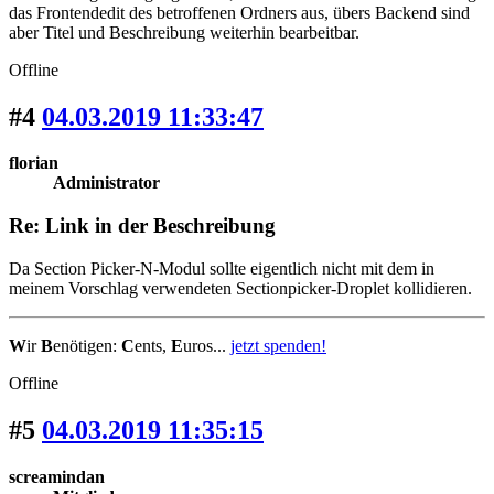
das Frontendedit des betroffenen Ordners aus, übers Backend sind
aber Titel und Beschreibung weiterhin bearbeitbar.
Offline
#4
04.03.2019 11:33:47
florian
Administrator
Re: Link in der Beschreibung
Da Section Picker-N-Modul sollte eigentlich nicht mit dem in
meinem Vorschlag verwendeten Sectionpicker-Droplet kollidieren.
W
ir
B
enötigen:
C
ents,
E
uros...
jetzt spenden!
Offline
#5
04.03.2019 11:35:15
screamindan