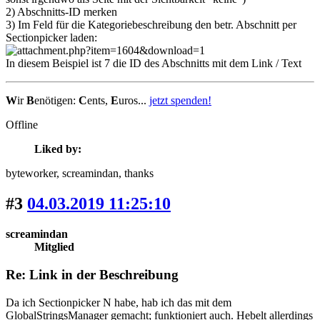
2) Abschnitts-ID merken
3) Im Feld für die Kategoriebeschreibung den betr. Abschnitt per
Sectionpicker laden:
In diesem Beispiel ist 7 die ID des Abschnitts mit dem Link / Text
W
ir
B
enötigen:
C
ents,
E
uros...
jetzt spenden!
Offline
Liked by:
byteworker
, screamindan
, thanks
#3
04.03.2019 11:25:10
screamindan
Mitglied
Re: Link in der Beschreibung
Da ich Sectionpicker N habe, hab ich das mit dem
GlobalStringsManager gemacht; funktioniert auch. Hebelt allerdings