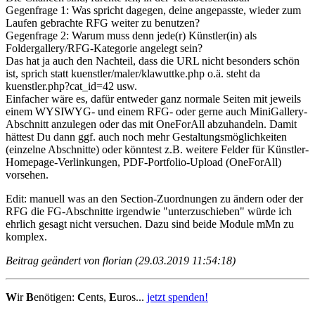
Gegenfrage 1: Was spricht dagegen, deine angepasste, wieder zum
Laufen gebrachte RFG weiter zu benutzen?
Gegenfrage 2: Warum muss denn jede(r) Künstler(in) als
Foldergallery/RFG-Kategorie angelegt sein?
Das hat ja auch den Nachteil, dass die URL nicht besonders schön
ist, sprich statt kuenstler/maler/klawuttke.php o.ä. steht da
kuenstler.php?cat_id=42 usw.
Einfacher wäre es, dafür entweder ganz normale Seiten mit jeweils
einem WYSIWYG- und einem RFG- oder gerne auch MiniGallery-
Abschnitt anzulegen oder das mit OneForAll abzuhandeln. Damit
hättest Du dann ggf. auch noch mehr Gestaltungsmöglichkeiten
(einzelne Abschnitte) oder könntest z.B. weitere Felder für Künstler-
Homepage-Verlinkungen, PDF-Portfolio-Upload (OneForAll)
vorsehen.
Edit: manuell was an den Section-Zuordnungen zu ändern oder der
RFG die FG-Abschnitte irgendwie "unterzuschieben" würde ich
ehrlich gesagt nicht versuchen. Dazu sind beide Module mMn zu
komplex.
Beitrag geändert von florian (29.03.2019 11:54:18)
W
ir
B
enötigen:
C
ents,
E
uros...
jetzt spenden!