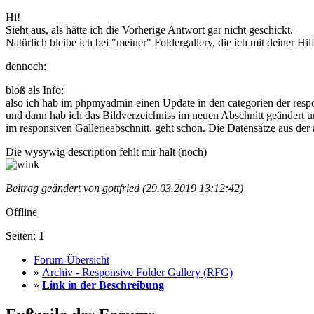
Hi!
Sieht aus, als hätte ich die Vorherige Antwort gar nicht geschickt.
Natürlich bleibe ich bei "meiner" Foldergallery, die ich mit deiner H
dennoch:
bloß als Info:
also ich hab im phpmyadmin einen Update in den categorien der respons
und dann hab ich das Bildverzeichniss im neuen Abschnitt geändert un
im responsiven Gallerieabschnitt. geht schon. Die Datensätze aus de
Die wysywig description fehlt mir halt (noch)
Beitrag geändert von gottfried (29.03.2019 13:12:42)
Offline
Seiten:
1
Forum-Übersicht
»
Archiv - Responsive Folder Gallery (RFG)
»
Link in der Beschreibung