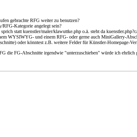
aufen gebrachte RFG weiter zu benutzen?
ry/RFG-Kategorie angelegt sein?
 sprich statt kuenstler/maler/klawuttke.php o.ä. steht da kuenstler.php?
s einem WYSIWYG- und einem RFG- oder gerne auch MiniGallery-Abschn
schnitte) oder könntest z.B. weitere Felder für Künstler-Homepage-Ve
FG die FG-Abschnitte irgendwie "unterzuschieben" würde ich ehrlich