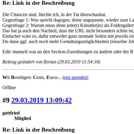
Re: Link in der Beschreibung
Die Chancen sind, fürchte ich, in der Tat überschaubar.
Gegenfrage 1: Was spricht dagegen, deine angepasste, wieder zum L
Gegenfrage 2: Warum muss denn jede(r) Künstler(in) als Foldergalle
Das hat ja auch den Nachteil, dass die URL nicht besonders schön ist,
Einfacher wäre es, dafür entweder ganz normale Seiten mit jeweil
Du dann ggf. auch noch mehr Gestaltungsmöglichkeiten (einzelne Ab
Edit: manuell was an den Section-Zuordnungen zu ändern oder der R
Beitrag geändert von florian (29.03.2019 11:54:18)
W
ir
B
enötigen:
C
ents,
E
uros...
jetzt spenden!
Offline
#9
29.03.2019 13:09:42
gottfried
Mitglied
Re: Link in der Beschreibung