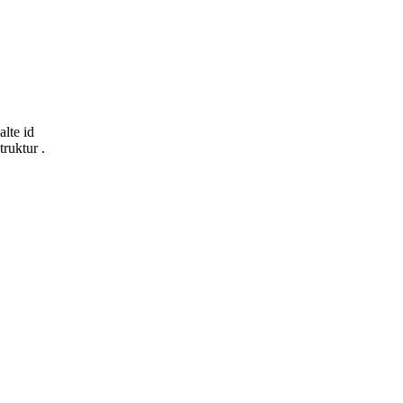
lte id
ruktur .