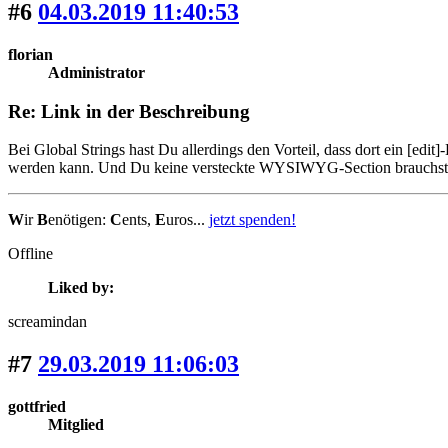
#6
04.03.2019 11:40:53
florian
Administrator
Re: Link in der Beschreibung
Bei Global Strings hast Du allerdings den Vorteil, dass dort ein [edit
werden kann. Und Du keine versteckte WYSIWYG-Section brauchst. Ins
W
ir
B
enötigen:
C
ents,
E
uros...
jetzt spenden!
Offline
Liked by:
screamindan
#7
29.03.2019 11:06:03
gottfried
Mitglied