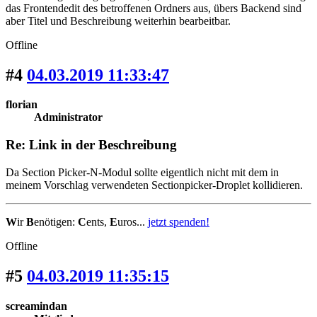
das Frontendedit des betroffenen Ordners aus, übers Backend sind
aber Titel und Beschreibung weiterhin bearbeitbar.
Offline
#4
04.03.2019 11:33:47
florian
Administrator
Re: Link in der Beschreibung
Da Section Picker-N-Modul sollte eigentlich nicht mit dem in
meinem Vorschlag verwendeten Sectionpicker-Droplet kollidieren.
W
ir
B
enötigen:
C
ents,
E
uros...
jetzt spenden!
Offline
#5
04.03.2019 11:35:15
screamindan