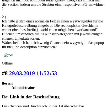
frage ich mich, ob ich in den foldergallery_categories einfach mal
die Section ändern um die Struktur einer responsiven FG umwidme
?
2.)
Ich hatte ja statt eines normalen Feldes einen wysywigeditor für die
Kategoriebeschreibung eingebaut. Die sectionpicker Geschichte
weiter oben beschreibt ja wohl einen möglichen "workarround".
Bißchen umständlich für 70 Künstlerkategorien mit jeweils einigen
eigenen Unterkategorien.
Wahrscheinlich habe ich wenig Chancen ein wysywig in das popup
für titel und description einzubauen?
Offline
#8
29.03.2019 11:52:53
florian
Administrator
Re: Link in der Beschreibung
Die Chancen sind, fürchte ich, in der Tat überschaubar.