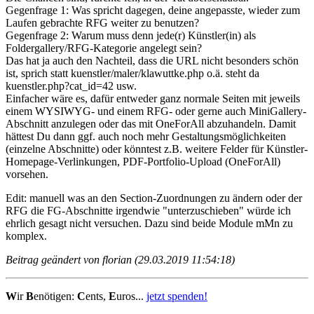
Gegenfrage 1: Was spricht dagegen, deine angepasste, wieder zum
Laufen gebrachte RFG weiter zu benutzen?
Gegenfrage 2: Warum muss denn jede(r) Künstler(in) als
Foldergallery/RFG-Kategorie angelegt sein?
Das hat ja auch den Nachteil, dass die URL nicht besonders schön
ist, sprich statt kuenstler/maler/klawuttke.php o.ä. steht da
kuenstler.php?cat_id=42 usw.
Einfacher wäre es, dafür entweder ganz normale Seiten mit jeweils
einem WYSIWYG- und einem RFG- oder gerne auch MiniGallery-
Abschnitt anzulegen oder das mit OneForAll abzuhandeln. Damit
hättest Du dann ggf. auch noch mehr Gestaltungsmöglichkeiten
(einzelne Abschnitte) oder könntest z.B. weitere Felder für Künstler-
Homepage-Verlinkungen, PDF-Portfolio-Upload (OneForAll)
vorsehen.
Edit: manuell was an den Section-Zuordnungen zu ändern oder der
RFG die FG-Abschnitte irgendwie "unterzuschieben" würde ich
ehrlich gesagt nicht versuchen. Dazu sind beide Module mMn zu
komplex.
Beitrag geändert von florian (29.03.2019 11:54:18)
W
ir
B
enötigen:
C
ents,
E
uros...
jetzt spenden!