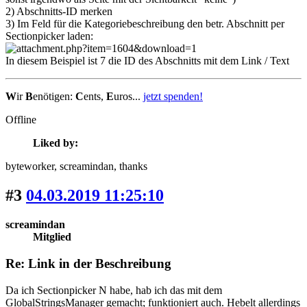
2) Abschnitts-ID merken
3) Im Feld für die Kategoriebeschreibung den betr. Abschnitt per
Sectionpicker laden:
In diesem Beispiel ist 7 die ID des Abschnitts mit dem Link / Text
W
ir
B
enötigen:
C
ents,
E
uros...
jetzt spenden!
Offline
Liked by:
byteworker
, screamindan
, thanks
#3
04.03.2019 11:25:10
screamindan
Mitglied
Re: Link in der Beschreibung
Da ich Sectionpicker N habe, hab ich das mit dem
GlobalStringsManager gemacht; funktioniert auch. Hebelt allerdings