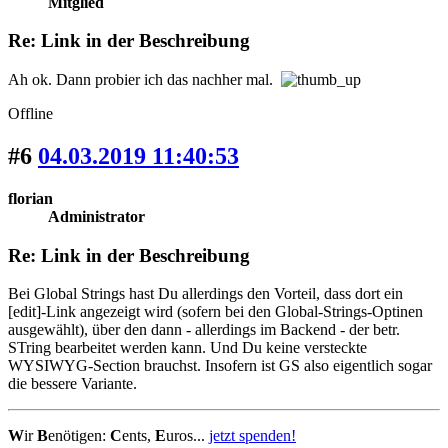
Mitglied
Re: Link in der Beschreibung
Ah ok. Dann probier ich das nachher mal.
Offline
#6
04.03.2019 11:40:53
florian
Administrator
Re: Link in der Beschreibung
Bei Global Strings hast Du allerdings den Vorteil, dass dort ein
[edit]-Link angezeigt wird (sofern bei den Global-Strings-Optinen
ausgewählt), über den dann - allerdings im Backend - der betr.
STring bearbeitet werden kann. Und Du keine versteckte
WYSIWYG-Section brauchst. Insofern ist GS also eigentlich sogar
die bessere Variante.
W
ir
B
enötigen:
C
ents,
E
uros...
jetzt spenden!